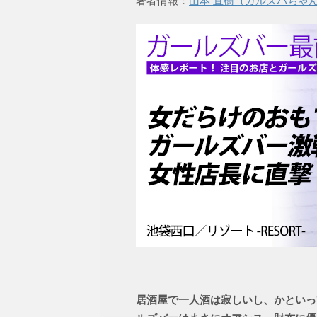
著者情報：
山本 直樹（ガルズバちゃ
居酒屋で一人酒は寂しいし、かといっ