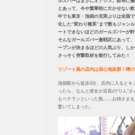
ルズバーはまさにオアシス。財布に優
とあって、今や繁華街に欠かせない飲
中でも東京・池袋の充実ぶりは全国で
化した“変わり種系”まで数もジャン
ートできないほどのガールズバーが軒
そんなガールズバー激戦区にあって、
ープンが決まるほどの人気ぶり、しか
さっそく突撃取材を敢行してみた！
リゾート風の店内は居心地抜群！
噂の
池袋駅から徒歩3分、店内に入るとキ
ったら、なんと彼女が店長の“りん”
もベテランといった熟……お姉さまを
驚いてしまった。