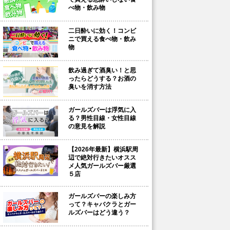
べ物・飲み物
二日酔いに効く！コンビ
ニで買える食べ物・飲み
物
飲み過ぎて酒臭い！と思
ったらどうする？お酒の
臭いを消す方法
ガールズバーは浮気に入
る？男性目線・女性目線
の意見を解説
【2026年最新】横浜駅周
辺で絶対行きたいオスス
メ人気ガールズバー厳選
５店
ガールズバーの楽しみ方
って？キャバクラとガー
ルズバーはどう違う？