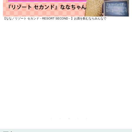
【なな／リゾート セカンド－RESORT SECOND－】お酒を飲むならみんなで
【