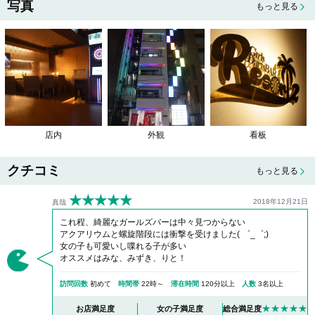
写真
もっと見る
店内
外観
看板
クチコミ
もっと見る
★★★★★
2018年12月21日
真哉
これ程、綺麗なガールズバーは中々見つからない
アクアリウムと螺旋階段には衝撃を受けました( ゜_゜;)
女の子も可愛いし喋れる子が多い
オススメはみな、みずき、りと！
訪問回数
初めて
時間帯
22時～
滞在時間
120分以上
人数
3名以上
★★★★★
お店満足度
女の子満足度
総合満足度