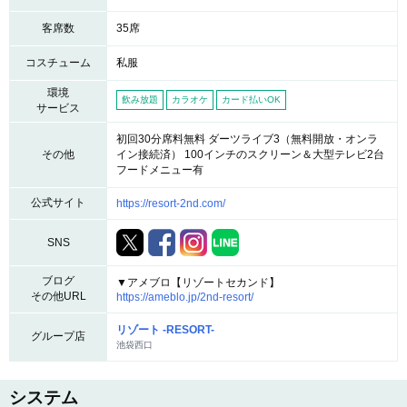
客席数
35席
コスチューム
私服
環境
飲み放題
カラオケ
カード払いOK
サービス
初回30分席料無料 ダーツライブ3（無料開放・オンラ
その他
イン接続済） 100インチのスクリーン＆大型テレビ2台
フードメニュー有
公式サイト
https://resort-2nd.com/
SNS
ブログ
▼アメブロ【リゾートセカンド】
その他URL
https://ameblo.jp/2nd-resort/
リゾート -RESORT-
グループ店
池袋西口
システム