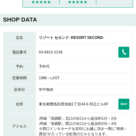
★★★★★
★★★★★
SHOP DATA
店名
リゾート セカンド -RESORT SECOND-
電話番号
03-6915-2238
予約
予約可
営業時間
19時～LAST
定休日
年中無休
東京都豊島区西池袋1丁目44-6 邦正ビル6F
住所
MAP
JR線「池袋駅」北口の出口から徒歩約1分～2分
JR線「池袋駅」西口の出口から徒歩約2分～3分
アクセス
※西口ドンキホーテを目印にお越し頂き一階に“焼肉：
貴仙”が入っている虹色のビルとなります。