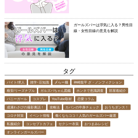
ガールズバーは浮気に入る？男性目
線・女性目線の意見を解説
タグ
バイト/求人
雑学･豆知識
〆らー麺
神崎龍平 ざ・ノンフィクション
格安/リーズナブル
ガルズバちゃん図鑑
ホンネで意識調査
部屋着紹介
バニーガール
コスプレ
YouTube取材
恋愛コラム
成瀬わさびの撮影裏話！
攻略法
カバンの中身チェック
おうちダンス！
コロナ対策
イベント情報
働くならココ！人気のガールズバー厳選
私服紹介
コンセプトカフェ
セクシー衣装
おつまみレシピ
オンラインガールズバー