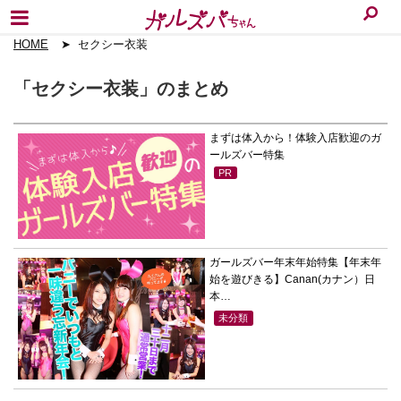
HOME
セクシー衣装
「セクシー衣装」のまとめ
まずは体入から！体験入店歓迎のガ
ールズバー特集
PR
ガールズバー年末年始特集【年末年
始を遊びきる】Canan(カナン）日
本…
未分類