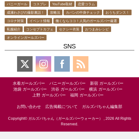
バニーガール
コスプレ
YouTube取材
恋愛コラム
成瀬わさびの撮影裏話！
攻略法
カバンの中身チェック
おうちダンス！
コロナ対策
イベント情報
働くならココ！人気のガールズバー厳選
私服紹介
コンセプトカフェ
セクシー衣装
おつまみレシピ
オンラインガールズバー
SNS
水着ガールズバー
バニーガールズバー
新宿 ガールズバー
池袋 ガールズバー
渋谷 ガールズバー
横浜 ガールズバー
上野 ガールズバー
福岡 ガールズバー
お問い合わせ
広告掲載について
ガルズバちゃん編集部
Copyright© ガルズバちゃん（ガールズバーウォーカー） , 2026 All Rights
Reserved.