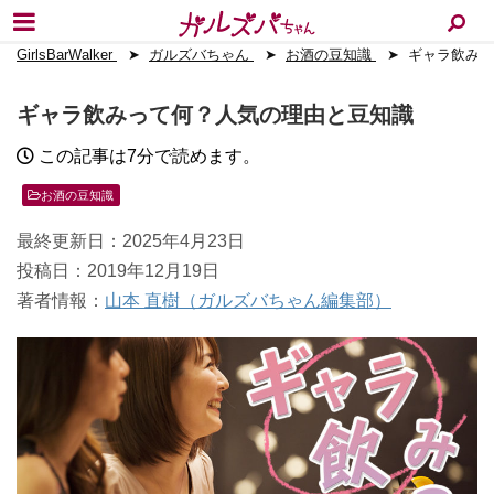
GirlsBarWalker
ガルズバちゃん
お酒の豆知識
ギャラ飲みっ
ギャラ飲みって何？人気の理由と豆知識
この記事は7分で読めます。
お酒の豆知識
最終更新日：2025年4月23日
投稿日：2019年12月19日
著者情報：
山本 直樹（ガルズバちゃん編集部）