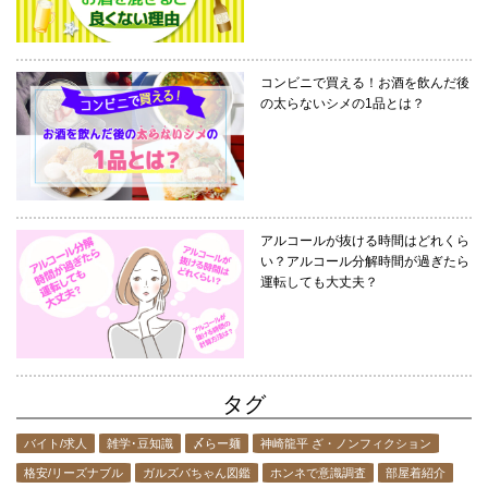
コンビニで買える！お酒を飲んだ後
の太らないシメの1品とは？
アルコールが抜ける時間はどれくら
い？アルコール分解時間が過ぎたら
運転しても大丈夫？
タグ
バイト/求人
雑学･豆知識
〆らー麺
神崎龍平 ざ・ノンフィクション
格安/リーズナブル
ガルズバちゃん図鑑
ホンネで意識調査
部屋着紹介