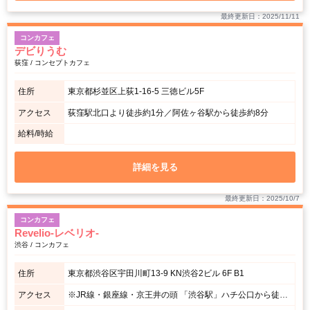
最終更新日：2025/11/11
コンカフェ
デビりうむ
荻窪 / コンセプトカフェ
住所
東京都杉並区上荻1-16-5 三徳ビル5F
アクセス
荻窪駅北口より徒歩約1分／阿佐ヶ谷駅から徒歩約8分
給料/時給
詳細を見る
最終更新日：2025/10/7
コンカフェ
Revelio-レベリオ-
渋谷 / コンカフェ
住所
東京都渋谷区宇田川町13-9 KN渋谷2ビル 6F B1
アクセス
※JR線・銀座線・京王井の頭 「渋谷駅」ハチ公口から徒歩約5分 ※半蔵門線・副都心線・田園都市線・東横線 「渋谷駅」A2出口から徒歩約3分