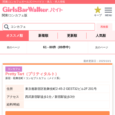
関東|コンカフェガールズバーバイト・体入・求人情報
関東/コンカフェ版
キープ
MENU
コンカフェ
再検索
オススメ順
新着順
更新順
人気順
61 - 80件（89件中）
前のページ
次のページ
最終更新日：2025/10/1
コンカフェ
Pretty Tart（プリティタルト）
新宿・歌舞伎町 / コンセプトカフェ（メイド系）
住所
東京都新宿区歌舞伎町2-45-2 GEST32ビル2F 201号
アクセス
西武新宿駅徒歩1分／新宿駅徒歩3分
給料/時給