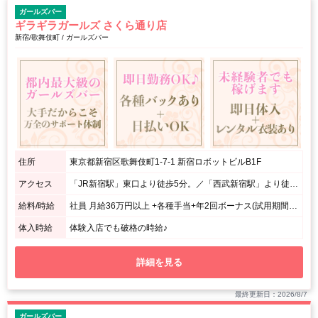
ガールズバー
ギラギラガールズ さくら通り店
新宿/歌舞伎町 / ガールズバー
住所
東京都新宿区歌舞伎町1-7-1 新宿ロボットビルB1F
アクセス
「JR新宿駅」東口より徒歩5分。／「西武新宿駅」より徒歩2分。
給料/時給
社員 月給36万円以上 +各種手当+年2回ボーナス(試用期間有) DJ、MC、大道具経験者歓迎!！ アルバイト 時給2000円（試用期間有）
体入時給
体験入店でも破格の時給♪
詳細を見る
最終更新日：2026/8/7
ガールズバー