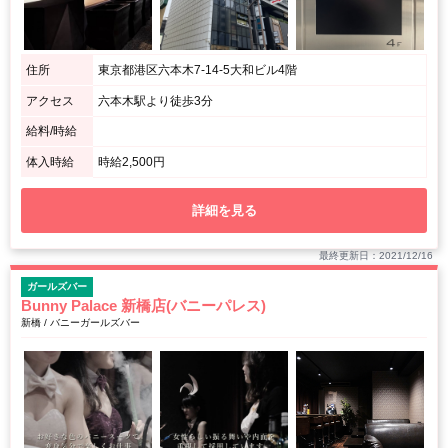
住所
東京都港区六本木7-14-5大和ビル4階
アクセス
六本木駅より徒歩3分
給料/時給
体入時給
時給2,500円
詳細を見る
最終更新日：2021/12/16
ガールズバー
Bunny Palace 新橋店(バニーパレス)
新橋 / バニーガールズバー