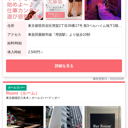
住所
東京都世田谷区用賀2丁目39番17号 第3ベルハイム地下1階F1号室
アクセス
東急田園都市線『用賀駅』より徒歩10秒
給料/時給
体入時給
2,500円～
詳細を見る
最終更新日：2022/6/29
ガールズバー
Room（ルーム）
東京都港区六本木 / ガールズバーテンダー