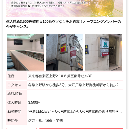
体入時給3,500円確約☆100%ウソなしをお約束！オープニングメンバーの
今がチャンス♪
住所
東京都台東区上野2-10-8 第五藤井ビル3F
アクセス
各線上野駅から徒歩3分、大江戸線上野御徒町駅から徒歩2分、千代田線湯島駅から徒歩2分 / ローソンを背にして右斜め前方のビル
給料/時給
体入時給
3,500円
勤務時間
>■週1日/1日3h～OK ■終電上がりOK ■終電後の送り無料 ■かけもちOK ★☆★ 働き方はアナタにお任せ ★☆★ シフトはあなたの希望を最大限考慮！ プライベートとの両立もしやすい！ 完全フリーシフト制で働きたいときに好きなだけ働けます♪ また、学校や仕事が終わったらその足でスグに働けます！ 「何処かで時間を潰さないと…」なんてことはしなくて大丈夫♪ 時間を無駄にせず効率的に働けちゃいます☆ 「もう少し働いて帰りたい…けど終電が心配」 という女の子には、無料の送り制度があります★
時間帯
夕方・夜、深夜・早朝