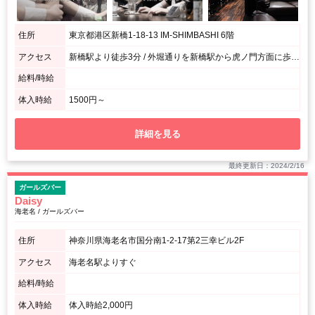
住所
東京都港区新橋1-18-13 IM-SHIMBASHI 6階
アクセス
新橋駅より徒歩3分 / 外堀通りを新橋駅から虎ノ門方面に歩いてすぐ。路面に地下の中華屋さんの看板が出ているビルの6階です。
給料/時給
体入時給
1500円～
詳細を見る
最終更新日：2024/2/16
ガールズバー
Daisy
海老名 / ガールズバー
住所
神奈川県海老名市国分南1-2-17第2三幸ビル2F
アクセス
海老名駅よりすぐ
給料/時給
体入時給
体入時給2,000円