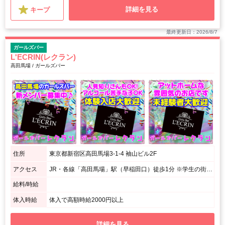
詳細を見る
キープ
最終更新日：2026/8/7
ガールズバー
L'ECRIN(レクラン)
高田馬場 / ガールズバー
住所
東京都新宿区高田馬場3-1-4 袖山ビル2F
アクセス
JR・各線「高田馬場」駅（早稲田口）徒歩1分 ※学生の街「高田馬場」駅すぐ！早稲田のメイン通り「栄通り」を入って、すぐ右手にあります。 ※駅から近いからとても便利です。
給料/時給
体入時給
体入で高額時給2000円以上
詳細を見る