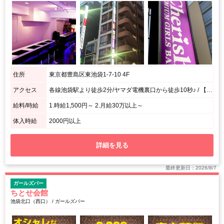
住所
東京都豊島区東池袋1-7-10 4F
アクセス
各線池袋駅より徒歩2分/ヤマダ電機裏口から徒歩10秒♪ / 【回し鮨若貴さんがあるビルの4階にございます！】
給料/時給
1.時給1,500円～ 2.月給30万以上～
体入時給
2000円以上
詳細を見る
最終更新日：2026/8/7
ガールズバー
ちとせ会館
池袋北口（西口） / ガールズバー