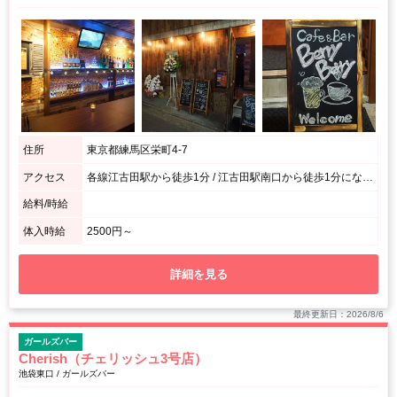
住所
東京都練馬区栄町4-7
アクセス
各線江古田駅から徒歩1分 / 江古田駅南口から徒歩1分になります！
給料/時給
体入時給
2500円～
詳細を見る
最終更新日：2026/8/6
ガールズバー
Cherish（チェリッシュ3号店）
池袋東口 / ガールズバー