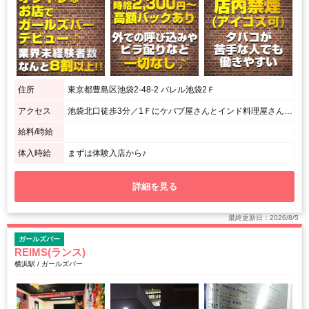
住所
東京都豊島区池袋2-48-2 バレル池袋2Ｆ
アクセス
池袋北口徒歩3分／1Ｆにケバブ屋さんとインド料理屋さんがあるビルの隣が入口です。
給料/時給
体入時給
まずは体験入店から♪
詳細を見る
最終更新日：2026/8/5
ガールズバー
REIMS(ランス)
横浜駅 / ガールズバー