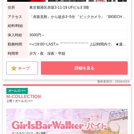
住所
東京都港区赤坂3-11-19 UFビル3 3階
アクセス
「赤坂見附」から徒歩3~5分 「ビックカメラ」「BIGECHO」を直進 「カラオケ館」を左折し「赤坂みすじ通り」を直進 「UF3」というビルの3階です 「赤坂駅」出口1から3~5分 Y字路にある「カラオケ館」を右折 「センチュリオンホテル」を左折し直進 「UF3」というビルの3階です
給料/時給
体入時給
3000円～
勤務時間
>≪19:00~LAST≫ ￣￣￣￣￣￣￣￣ 上記時間内で、 ★週1日、1日3h~OK! <あなたのペースで勤務OK♪> ⌒⌒⌒⌒⌒⌒⌒⌒⌒⌒⌒⌒⌒⌒⌒⌒⌒⌒⌒ 月1回の出勤でもシフト調整OK! シフトの融通がきくので、 プライベート優先で無理せずに働けます☆
時間帯
夕方・夜、深夜・早朝
詳細を見る
キープ
最終更新日：2026/4/24
ガールズバー
M-COLLECTION
上野 / ガールズバー