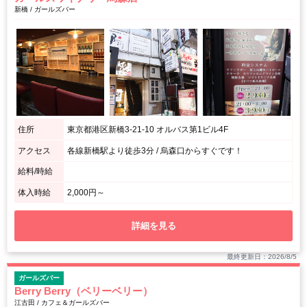
新橋 / ガールズバー
住所
東京都港区新橋3-21-10 オルバス第1ビル4F
アクセス
各線新橋駅より徒歩3分 / 烏森口からすぐです！
給料/時給
体入時給
2,000円～
詳細を見る
最終更新日：2026/8/5
ガールズバー
Berry Berry（ベリーベリー）
江古田 / カフェ＆ガールズバー