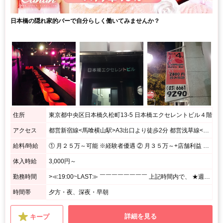
日本橋の隠れ家的バーで自分らしく働いてみませんか？
住所
東京都中央区日本橋久松町13-5 日本橋エクセレントビル４階
アクセス
都営新宿線<馬喰横山駅>A3出口より徒歩2分 都営浅草線<東日本橋駅>B2出口より徒歩2分 JR総武本線<馬喰町>3番出口より徒歩5分
給料/時給
① 月２５万～可能 ※経験者優遇 ② 月３５万～+店舗利益 月150万円以上稼ぐ事も可能です ③ 時給１０００円～ ※経験、出勤日数等により昇給あり
体入時給
3,000円～
勤務時間
>≪19:00~LAST≫ ￣￣￣￣￣￣￣￣ 上記時間内で、 ★週1日、1日3h~OK! <あなたのペースで勤務OK♪> ⌒⌒⌒⌒⌒⌒⌒⌒⌒⌒⌒⌒⌒⌒⌒⌒⌒⌒⌒ 月1回の出勤でもシフト調整OK! シフトの融通がきくので、 プライベート優先で無理せずに働けます☆
時間帯
夕方・夜、深夜・早朝
詳細を見る
キープ