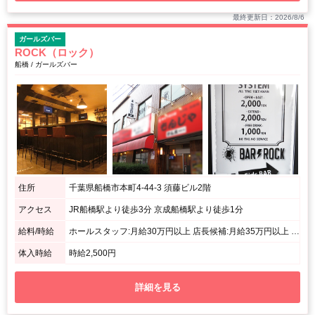
最終更新日：2026/8/6
ガールズバー
ROCK（ロック）
船橋 / ガールズバー
住所
千葉県船橋市本町4-44-3 須藤ビル2階
アクセス
JR船橋駅より徒歩3分 京成船橋駅より徒歩1分
給料/時給
ホールスタッフ:月給30万円以上 店長候補:月給35万円以上 ※半年間で月給50万円以上可能！
体入時給
時給2,500円
詳細を見る