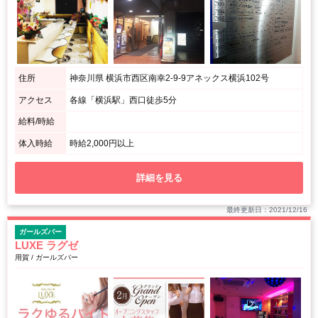
住所
神奈川県 横浜市西区南幸2-9-9アネックス横浜102号
アクセス
各線「横浜駅」西口徒歩5分
給料/時給
体入時給
時給2,000円以上
詳細を見る
最終更新日：2021/12/16
ガールズバー
LUXE ラグゼ
用賀 / ガールズバー