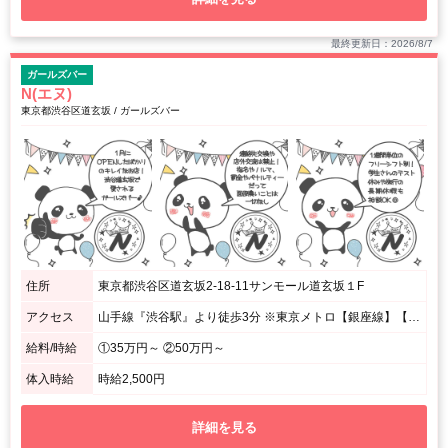
最終更新日：2026/8/7
ガールズバー
N(エヌ)
東京都渋谷区道玄坂 / ガールズバー
住所
東京都渋谷区道玄坂2-18-11サンモール道玄坂１F
アクセス
山手線『渋谷駅』より徒歩3分 ※東京メトロ【銀座線】【半蔵門線】の『渋谷駅』からも3分以内
給料/時給
①35万円～ ②50万円～
体入時給
時給2,500円
詳細を見る