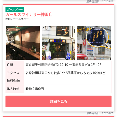
最終更新日：2026/8/6
ガールズバー
ガールズワイナリー神田店
神田 / ガールズバー
住所
東京都千代田区鍛冶町2-12-10 一番街共同ビル1F・2F
アクセス
各線神田駅東口から徒歩1分 / 秋葉原からも徒歩10分ほどです
給料/時給
体入時給
時給 2,500円～
詳細を見る
最終更新日：2026/8/7