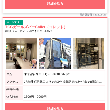
詳細を見る
最終更新日：2022/9/27
ガールズバー
TCGガールズバーCollet（コレット）
御徒町 / カードゲームのできるガールズバー
住所
東京都台東区上野2-1-3 88ビル5階
アクセス
JR御徒町駅北口より徒歩3分 湯島駅徒歩2分 / 御徒町駅北口の改札を左に曲がり、真っ直ぐ行くと交差点がございます。セブンイレブンを通り過ぎ、まねきねこさんの隣のビルです。
給料/時給
体入時給
1500円～2000円
詳細を見る