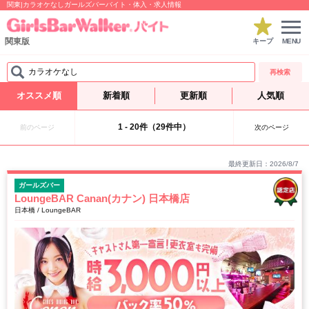
関東|カラオケなしガールズバーバイト・体入・求人情報
関東版
キープ
MENU
カラオケなし
再検索
オススメ順
新着順
更新順
人気順
1 - 20件（29件中）
前のページ
次のページ
最終更新日：2026/8/7
ガールズバー
LoungeBAR Canan(カナン) 日本橋店
日本橋 / LoungeBAR