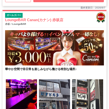
最終更新日：2026/8/7
ガールズバー
LoungeBAR Canan(カナン) 赤坂店
赤坂 / LoungeBAR
華やか空間で非日常を楽しみながら働ける特別な場所♪