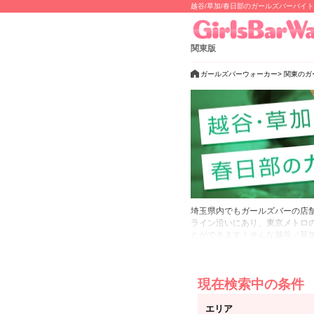
越谷/草加/春日部のガールズバーバイ
関東版
ガールズバーウォーカー
関東のガ
埼玉県内でもガールズバーの店
ライン沿いにあり、東京メトロ
とができます！そんな越谷／草
介！
■越谷…越谷付近でガールズバ
です♪駅周辺にはガールズバー
現在検索中の条件
ルが豊富なのが特徴のエリアで
エリア