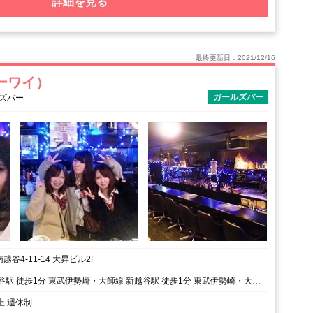
詳細を見る
最終更新日：2021/12/16
ケーワイ）
ガールズバー
ルズバー
谷4-11-14 大昇ビル2F
武蔵野線 南越谷駅 徒歩1分 東武伊勢崎・大師線 新越谷駅 徒歩1分 東武伊勢崎・大師線 春日部駅 ☆東武スカイツリーライン、武蔵野線沿線の方が多数在籍中！ 春日部、越谷、せんげん台、南浦和、春日部、草加、三郷、浦和方面など、駅前なのでアクセス便利です！
上 週休制