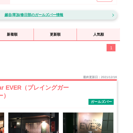
ど、都心から近い観光地として人気なのが草加エリア！草加駅周辺には、ガ
も充実していて楽しめること間違いなし☆そんな草加エリアで、自分にピッ
ください！キャッチの数も多いので常に賑わっているのがこの草加エリア！
越谷/草加/春日部のガールズバー情報
つけてみてください♪
台として有名☆上野や秋葉原から東武線で一本の為、都心からのアクセスも
たエリアでアルバイトをお探しの方にもぴったりのエリアです♪
新着順
更新順
人気順
1
最終更新日：2021/12/16
's Bar EVER（プレイングガー
ー）
ガールズバー