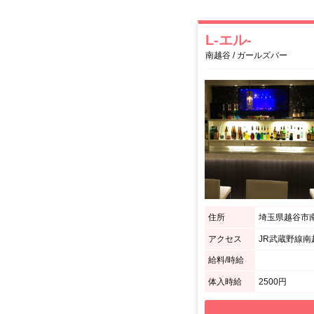
L-エル-
南越谷 / ガールズバー
住所
埼玉県越谷市南越
アクセス
JR武蔵野線南
給料/時給
体入時給
2500円