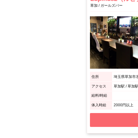
草加 / ガールズバー
住所
埼玉県草加市氷川
アクセス
草加駅 / 草加
給料/時給
体入時給
2000円以上