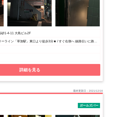
1-4-11 大島ビル2F
東武スカイツリーライン「草加駅」東口より徒歩3分★ / すぐ右側へ 線路伝いに路地を歩いて行くと 左手にファミリーマートさんがあり、 さらに進むと、赤い看板のラーメン屋”時茂”さんがあり、交差点にぶつかります。 さらにその交差点を越えて農協の隣の白いビルの２Fです！ ダーツのマークの看板が目印！！
詳細を見る
最終更新日：2021/12/16
ガールズバー