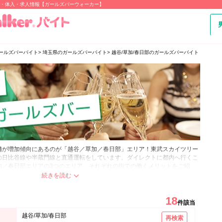
ト・体入・求人情報【ガールズバーウォーカー】
ールズバーバイト
埼玉県のガールズバーバイト
越谷/草加/春日部のガールズバーバイト
舗が増加傾向にあるのが「越谷／草加／春日部」エリア！東武スカイツリー
の日比谷線や半蔵門線と直通運転をしています。ダイレクトに都内へ行くこ
加／春日部エリアの3つのエリア、それぞれの街での働くメリットをご紹
ーが急増しているのが、「南越谷駅」！都内にも負けないくらい楽しめる街
が多数！越谷にはイオンレイクタウンやアウトレットなどショッピングモー
18
件該当
す！アルバイトをお探しの方におすすめのエリアです！
越谷/草加/春日部
再検索