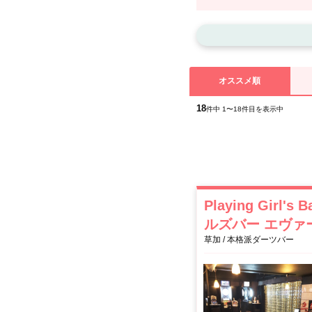
■草加…草加せんべい・温泉な
ールズバー、居酒屋、夜のお店
タリの求人アルバイトをお探し
お気に入りのガールズバーを見
■春日部…某国民的アニメの舞
ラクラク！都心の喧騒から離れ
オススメ順
18
件中 1〜18件目を表示中
Playing Girl
ルズバー エヴァ
草加 / 本格派ダーツバー