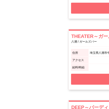
THEATER～
八潮 / ガールズバー
住所
埼玉県八潮市中央
アクセス
給料/時給
DEEP～バーデ