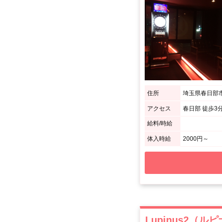
住所
埼玉県春日部市中
アクセス
春日部 徒歩3
給料/時給
体入時給
2000円～
Lupinus2（ル