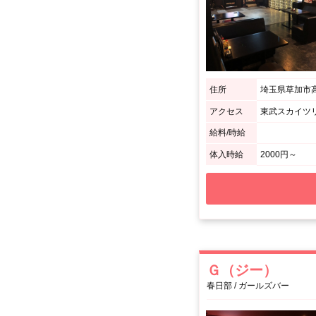
住所
埼玉県草加市高砂
アクセス
給料/時給
体入時給
2000円～
Ｇ（ジー）
春日部 / ガールズバー