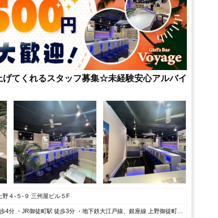
上げてくれるスタッフ募集☆未経験安心アルバイ
野４‐５‐９ 三州屋ビル５F
・JR上野駅 徒歩4分 ・JR御徒町駅 徒歩3分 ・地下鉄大江戸線、銀座線 上野御徒町駅 徒歩1分 ・地下鉄日比谷線 仲御徒町駅 徒歩3分