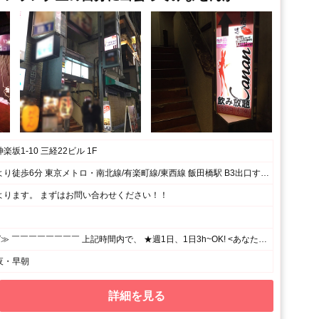
坂1-10 三経22ビル 1F
各線神楽坂駅より徒歩6分 東京メトロ・南北線/有楽町線/東西線 飯田橋駅 B3出口すぐ 都営大江戸線 飯田橋駅 B3出口すぐ JR総武線各停 飯田橋駅 西口徒歩１分
よります。 まずはお問い合わせください！！
≪19:00~LAST≫ ￣￣￣￣￣￣￣￣ 上記時間内で、 ★週1日、1日3h~OK! <あなたのペースで勤務OK♪> ⌒⌒⌒⌒⌒⌒⌒⌒⌒⌒⌒⌒⌒⌒⌒⌒⌒⌒⌒ 月1回の出勤でもシフト調整OK! シフトの融通がきくので、 プライベート優先で無理せずに働けます☆
夜・早朝
詳細を見る