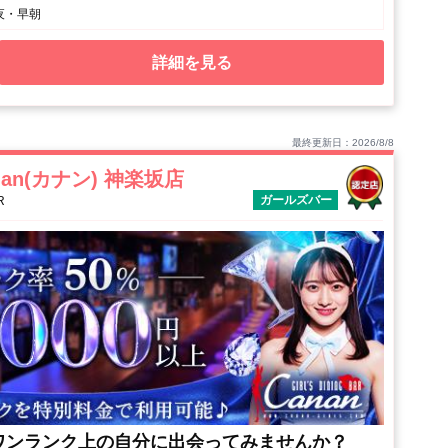
夜・早朝
詳細を見る
最終更新日：2026/8/8
anan(カナン) 神楽坂店
ガールズバー
R
ワンランク上の自分に出会ってみませんか？