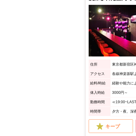
住所
東京都新宿区神楽
アクセス
給料/時給
経験や能力に
体入時給
3000円～
勤務時間
時間帯
夕方・夜、深
キープ