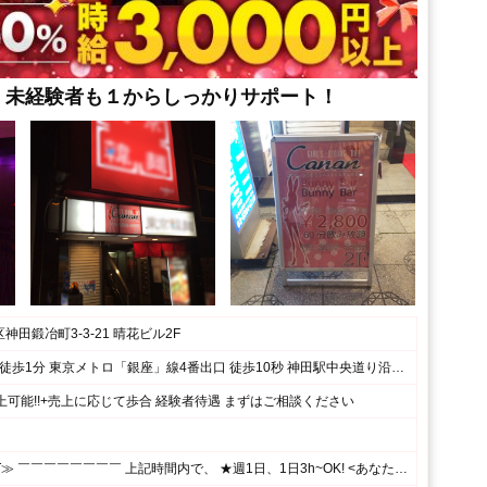
、未経験者も１からしっかりサポート！
田鍛冶町3-3-21 晴花ビル2F
JR神田駅北口 徒歩1分 東京メトロ「銀座」線4番出口 徒歩10秒 神田駅中央道り沿い 明治書店とソフトバンクの間、1階が東京韓麺さんのビル2Fです。
上可能!!+売上に応じて歩合 経験者待遇 まずはご相談ください
≪19:00~LAST≫ ￣￣￣￣￣￣￣￣ 上記時間内で、 ★週1日、1日3h~OK! <あなたのペースで勤務OK♪> ⌒⌒⌒⌒⌒⌒⌒⌒⌒⌒⌒⌒⌒⌒⌒⌒⌒⌒⌒ 月1回の出勤でもシフト調整OK! シフトの融通がきくので、 プライベート優先で無理せずに働けます☆