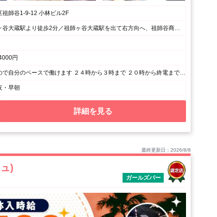
師谷1-9-12 小林ビル2F
小田急線祖師ヶ谷大蔵駅より徒歩2分／祖師ヶ谷大蔵駅を出て右方向へ、祖師谷商店街のセブンイレブンを右に曲がるとすぐお店があります。
4000円
自己申告制なので自分のペースで働けます ２４時から３時まで ２０時から終電まで ２２時から２時までetc... 「テスト期間考慮」「長期休暇のみ働く」「がっつり週6働きたい」など 一緒に最適な働き方を考えます。どんな働き方でもご相談ください。
夜・早朝
詳細を見る
最終更新日：2026/8/8
ュ)
ガールズバー