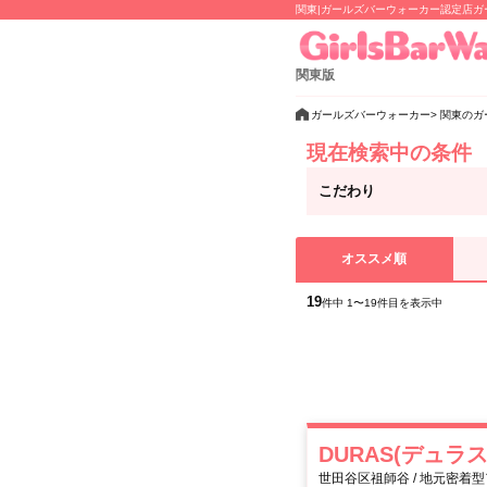
関東|ガールズバーウォーカー認定店
関東版
ガールズバーウォーカー
関東のガ
現在検索中の条件
こだわり
オススメ順
19
件中 1〜19件目を表示中
DURAS(デュラス
世田谷区祖師谷 / 地元密着