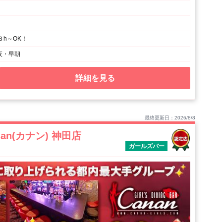
３h～OK！
夜・早朝
詳細を見る
最終更新日：2026/8/8
anan(カナン) 神田店
ガールズバー