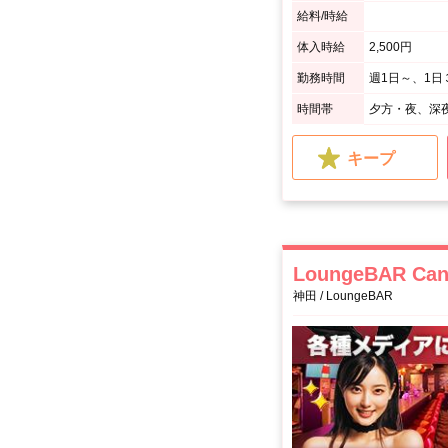
給料/時給
体入時給
2,500円
勤務時間
週1日～、1日
時間帯
夕方・夜、深
キープ
LoungeBAR C
神田 / LoungeBAR