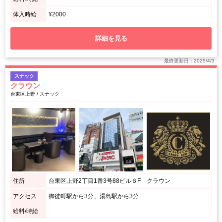
体入時給
¥2000
詳細を見る
最終更新日：2025/4/3
スナック
クラウン
台東区上野 / スナック
住所
台東区上野2丁目1番3号88ビル６F クラウン
アクセス
御徒町駅から3分、湯島駅から3分
給料/時給