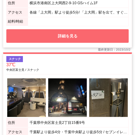
住所
横浜市港南区上大岡西2-9-10 GSハイム1F
アクセス
各線「上大岡」駅より徒歩5分/ 「上大岡」駅を出て、すぐ前の鎌倉街道を大船方面に300メートルほど行き、セブンイレブンを過ぎて、サンクスの前の信号を渡った斜向かいのビルGSハイムの1階です♪
給料/時給
詳細を見る
最終更新日：2023/10/2
スナック
37℃
中央区富士見 / スナック
住所
千葉県中央区富士見2丁目15番9号
アクセス
千葉駅より徒歩4分・千葉中央駅より徒歩5分 / セブンイレブン 千葉富士見2丁目店の左の脇道を真っすぐ進み左手側