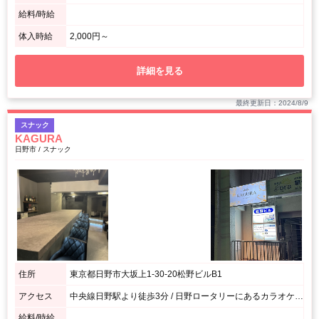
給料/時給
体入時給
2,000円～
詳細を見る
最終更新日：2024/8/9
スナック
KAGURA
日野市 / スナック
住所
東京都日野市大坂上1-30-20松野ビルB1
アクセス
中央線日野駅より徒歩3分 / 日野ロータリーにあるカラオケボックスまねきねこの隣のビル
給料/時給