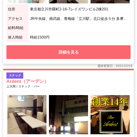
住所
東京都立川市曙町2-16-7レイズワンビル2棟201
アクセス
JR中央線、南武線、青梅線「立川駅」北口徒歩５分 多摩モノレール「立川北」徒歩5分 / 立川駅北口無料案内所向かいの駐車場と隣接したビルの2階になります。
給料/時給
体入時給
時給1500円
詳細を見る
最終更新日：2021/12/16
スナック
Ardent（アーデン）
上大岡 / スナック・バー