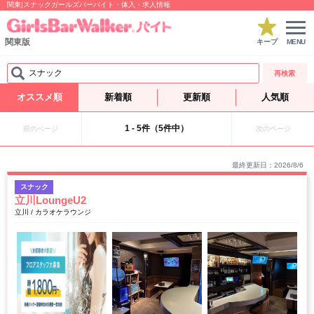
関東|スナックガールズバーバイト・体入・求人情報
関東版
キープ
MENU
スナック
再検索
オススメ順
新着順
更新順
人気順
1 - 5件（5件中）
前のページ
次のページ
最終更新日：2026/8/6
スナック
立川LoungeU2
立川 / カラオケラウンジ