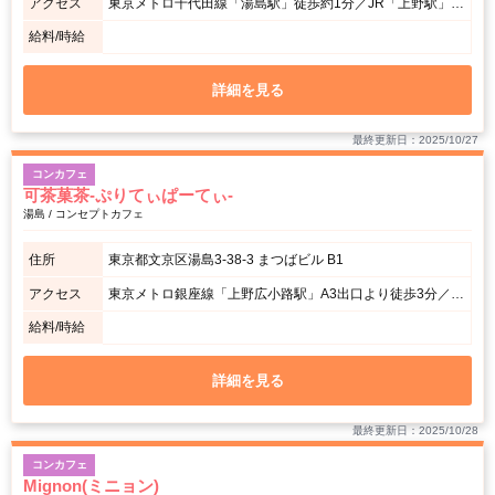
アクセス
東京メトロ千代田線「湯島駅」徒歩約1分／JR「上野駅」「御徒町駅」各徒歩圏
給料/時給
詳細を見る
最終更新日：2025/10/27
コンカフェ
可茶菓茶-ぷりてぃぱーてぃ-
湯島 / コンセプトカフェ
住所
東京都文京区湯島3-38-3 まつばビル B1
アクセス
東京メトロ銀座線「上野広小路駅」A3出口より徒歩3分／東京メトロ千代田線「湯島駅」2番出口より徒歩2分／JR「上野駅」不忍口徒歩5分／JR「御徒町駅」北口徒歩5分。
給料/時給
詳細を見る
最終更新日：2025/10/28
コンカフェ
Mignon(ミニョン)