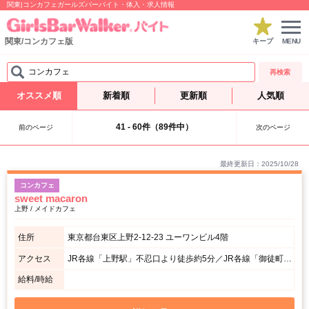
関東|コンカフェガールズバーバイト・体入・求人情報
関東/コンカフェ版
キープ
MENU
コンカフェ
再検索
オススメ順
新着順
更新順
人気順
41 - 60件（89件中）
前のページ
次のページ
最終更新日：2025/10/28
コンカフェ
sweet macaron
上野 / メイドカフェ
住所
東京都台東区上野2-12-23 ユーワンビル4階
アクセス
JR各線「上野駅」不忍口より徒歩約5分／JR各線「御徒町駅」北口より徒歩約5分／東京メトロ銀座線「上野広小路駅」A3出口より徒歩約3分
給料/時給