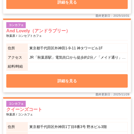
詳細を見る
最終更新日：2025/10/31
コンカフェ
And Lovely（アンドラブリー）
秋葉原 / コンセプトカフェ
住所
東京都千代田区外神田1-9-11 神タワービル1F
アクセス
JR「秋葉原駅」電気街口から徒歩約2分／「メイド通り」ケンタッキー前からすぐの路面店。
給料/時給
詳細を見る
最終更新日：2025/11/28
コンカフェ
クイーンズコート
秋葉原 / コンカフェ
住所
東京都千代田区外神田1丁目8番3号 野水ビル3階