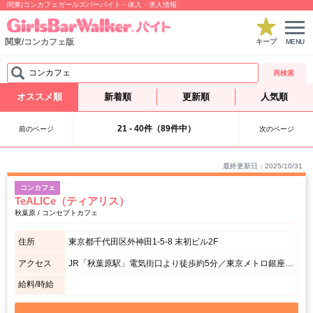
関東|コンカフェガールズバーバイト・体入・求人情報
関東/コンカフェ版
キープ
MENU
コンカフェ
再検索
オススメ順
新着順
更新順
人気順
21 - 40件（89件中）
前のページ
次のページ
最終更新日：2025/10/31
コンカフェ
TeALICe（ティアリス）
秋葉原 / コンセプトカフェ
住所
東京都千代田区外神田1-5-8 末初ビル2F
アクセス
JR「秋葉原駅」電気街口より徒歩約5分／東京メトロ銀座線「末広町駅」からも徒歩圏内。
給料/時給