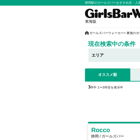
静岡駅のガールズバーおすすめ店・人
東海版
ガールズバーウォーカー
東海のガ
現在検索中の条件
エリア
オススメ順
3
件中 1〜3件目を表示中
Rocco
静岡 / ガールズバー