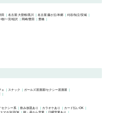
柴田
名古屋:大曽根/黒川
名古屋:藤が丘/本郷
刈谷/知立/安城
小牧/一宮/稲沢
岡崎/豊田
豊橋
フェ
スナック
ガールズ居酒屋/セクシー居酒屋
店
／セクシー系
飲み放題あり
カラオケあり
カード払いOK
スマホ決済OK
朝・昼から営業
日曜営業あり