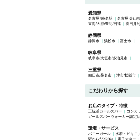
愛知県
名古屋:栄/名駅
名古屋:金山/
東海/大府/豊明/日進
春日井/
静岡県
静岡市
浜松市
富士市
岐阜県
岐阜市/大垣市/多治見市
三重県
四日市/桑名市
津市/松阪市
こだわりから探す
お店のタイプ・特徴
正統派ガールズバー
コンカ
ガールズバーウォーカー認定
環境・サービス
バニーガール
水着・ビキニ
駅から5分以内
電子マネー・