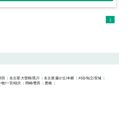
1
柴田
名古屋:大曽根/黒川
名古屋:藤が丘/本郷
刈谷/知立/安城
小牧/一宮/稲沢
岡崎/豊田
豊橋