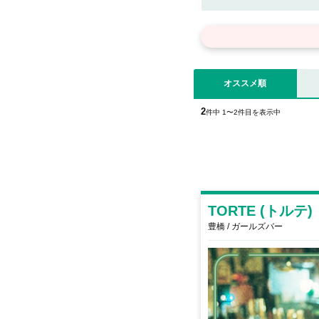
注目したい観光スポットが多く
バクラやスナック、居酒屋など
リーズナブルなので、低料金で
橋エリアがおすすめです！
オススメ順
2
件中 1〜2件目を表示中
TORTE (トルテ)
豊橋 / ガールズバー