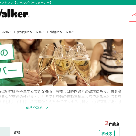
ランキング【ガールズバーウォーカー】
バ
ールズバー
愛知県のガールズバー
豊橋のガールズバー
市は新幹線も停車する大きな都市。豊橋市は静岡県との県境にあり、東名高
通るなど交通の便が良く、世界でも有数の自動車輸出入港である三河港を有
幹線を利用すれば、名古屋から約20分でアクセス可能という好立地にありま
一面がありながらもほどよく栄えていてさまざまなレジャーを楽しむことが
の観光スポットやグルメも楽しむことができます！
豊橋は名古屋駅から新幹線で20分、在来線でも1時間程度でアクセスできる
2
件該当
グルメの「豊橋カレーうどん」は、二層構造になっていて一杯で二度おいしい
どんです。また古くから、宿場町として栄えたこの地域一帯は、歴史的にも
豊橋
再検索