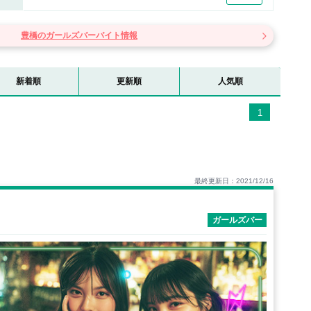
点在しています。夜は「松葉通り」周辺にはガールズバーはもちろん、キャ
が集まっており、娯楽スポットとして夜はとても賑やかになります！比較的
安心して飲み明かすことができます！気軽にガールズバーに行きたい方は豊
豊橋のガールズバーバイト情報
新着順
更新順
人気順
1
最終更新日：2021/12/16
ガールズバー