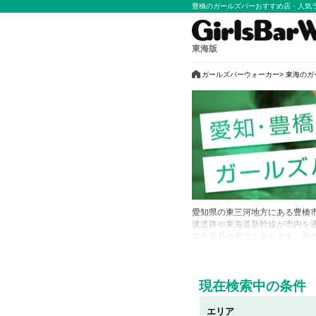
豊橋のガールズバーおすすめ店・人気
東海版
ガールズバーウォーカー
東海のガ
愛知県の東三河地方にある豊橋
速道路や東海道新幹線が市内を
する貿易の要でもあります。新
す。自然が多く、のんびりした
できるエリアで、豊橋ならでは
■豊橋…愛知県の中心都市である
現在検索中の条件
立地にあります。 豊橋の名物
というちょっと特殊なカレーう
エリア