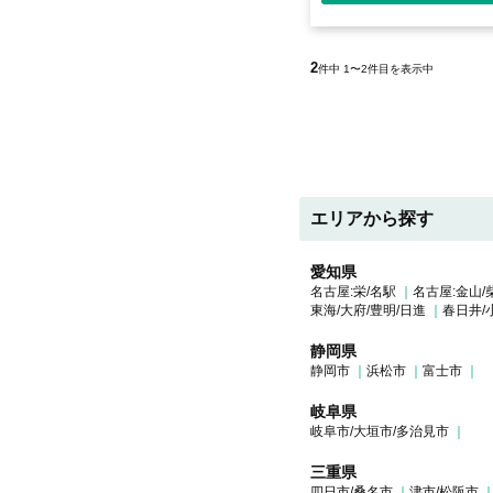
2
件中 1〜2件目を表示中
エリアから探す
愛知県
名古屋:栄/名駅
名古屋:金山/
東海/大府/豊明/日進
春日井/
静岡県
静岡市
浜松市
富士市
岐阜県
岐阜市/大垣市/多治見市
三重県
四日市/桑名市
津市/松阪市