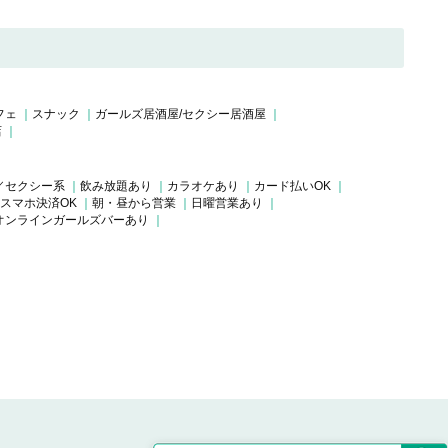
フェ
スナック
ガールズ居酒屋/セクシー居酒屋
店
／セクシー系
飲み放題あり
カラオケあり
カード払いOK
スマホ決済OK
朝・昼から営業
日曜営業あり
オンラインガールズバーあり