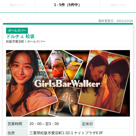
です。昔から商業地として栄えており、現在でも県内の経済拠点の一つとなって
1 - 5件（5件中）
前のページ
次のページ
いますよ。また三重の交通拠点となっている場所であり、伊勢や鳥羽といった有
名観光地へと続く道路が整備されています。日本を代表する松阪牛の生産地とし
て全国的に知られています。山岳地帯の真逆にある松阪の東部エリアは、自然環
最終更新日：2021/12/16
境とは打って変わって、近代的な建築物などが多い都市エリアとなっています。
ガールズバーもそのエリアに多く、スタンダードなお店からコスプレをメインに
ガールズバー
したお店までバリエーション豊富です！松阪牛でお腹を膨らませた後は、ガール
ドルチェ 松坂
ズバーで一杯飲んでいきませんか？
松阪市愛宕町 / ガールズバー
営業時間
20：00～翌3：00
定休日
住所
三重県松阪市愛宕町1-32-1 ナイトプラザII 3F