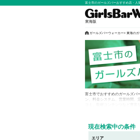
富士市のガールズバーおすすめ店・人
東海版
ガールズバーウォーカー
東海のガ
富士市でおすすめのガールズバ
ン、料金システム、営業時間、
コミ、取材コンテンツなど豊富
になるお店をチェックして、富
店や女の子はマイページに追加
現在検索中の条件
エリア