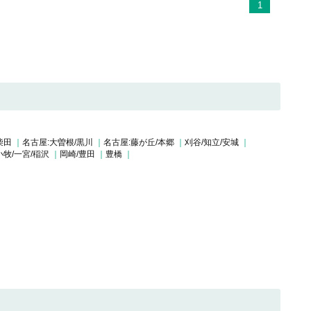
1
柴田
名古屋:大曽根/黒川
名古屋:藤が丘/本郷
刈谷/知立/安城
小牧/一宮/稲沢
岡崎/豊田
豊橋