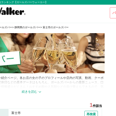
気ランキング【ガールズバーウォーカー】
バ
ールズバー
静岡県のガールズバー
富士市のガールズバー
ー紹介ページ。各お店の女の子のプロフィールや店内の写真、動画、クーポ
定休日などの基本データはもちろん、ガールズバーからの最新ニュース、口
な情報盛りだくさん！おすすめ順や人気順などの並び替えもできるので、気
士市でアナタのお気に入りのガールズバーを見つけて下さい！気に入ったお
すれば次回から楽々アクセスできますよ♪
1
件該当
富士市
再検索