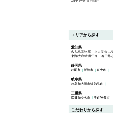
1
件中 1〜1件目を表示中
エリアから探す
愛知県
名古屋:栄/名駅
名古屋:金山/
東海/大府/豊明/日進
春日井/
静岡県
静岡市
浜松市
富士市
岐阜県
岐阜市/大垣市/多治見市
三重県
四日市/桑名市
津市/松阪市
こだわりから探す