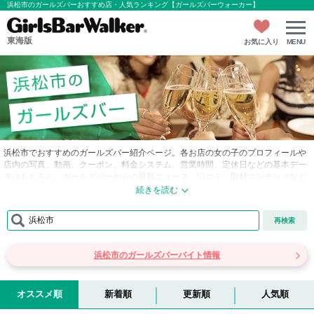
浜松市のガールズバーおすすめ店・人気ランキング【ガールズバーウォーカー】
東海版
お気に入り
MENU
浜松市でおすすめのガールズバー紹介ページ。各お店の女の子のプロフィールや
店内の写真、動画、クーポン、料金システム、営業時間、定休日などの基本デー
タはもちろん、ガールズバーからの最新ニュース、口コミ、取材コンテンツなど
豊富な情報盛りだくさん！おすすめ順や人気順などの並び替えもできるので、気
になるお店をチェックして、浜松市でアナタのお気に入りのガールズバーを見つ
けて下さい！気に入ったお店や女の子はマイページに追加すれば次回から楽々ア
浜松市
再検索
クセスできますよ♪
浜松市のガールズバーバイト情報
オススメ順
新着順
更新順
人気順