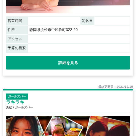
営業時間
定休日
住所
静岡県浜松市中区肴町322-20
アクセス
予算の目安
詳細を見る
最終更新日：2021/12/16
ガールズバー
ラキラキ
浜松 / ガールズバー