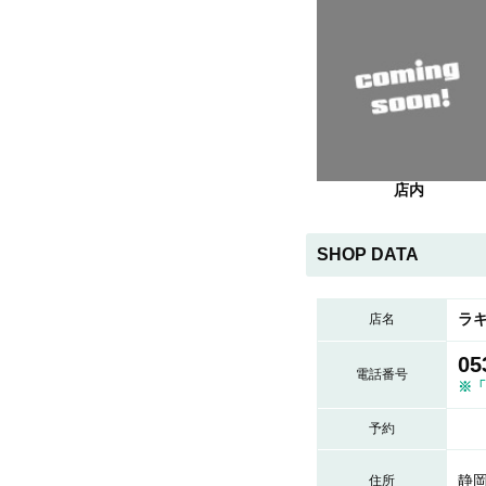
店内
SHOP DATA
ラ
店名
05
電話番号
※「
予約
静
住所