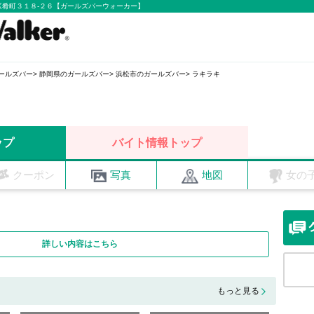
中区肴町３１８-２６【ガールズバーウォーカー】
ールズバー
静岡県のガールズバー
浜松市のガールズバー
ラキラキ
ップ
バイト情報トップ
クーポン
写真
地図
女の
詳しい内容はこちら
もっと見る