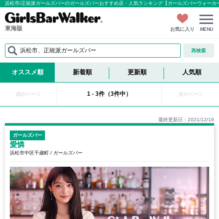
浜松市/正統派ガールズバーのガールズバーおすすめ店・人気ランキング【ガールズバーウォーカ
東海版
お気に入り
MENU
浜松市、正統派ガールズバー
再検索
オススメ順
新着順
更新順
人気順
1 - 3件（3件中）
前のページ
次のページ
最終更新日：2021/12/16
ガールズバー
愛憐
浜松市中区千歳町 / ガールズバー