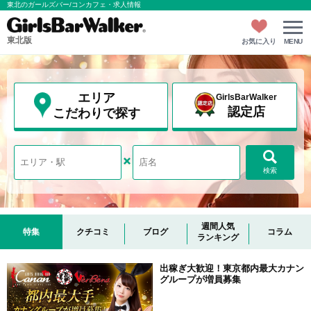
東北のガールズバー/コンカフェ・求人情報
東北版
お気に入り
MENU
エリア
GirlsBarWalker
認定店
こだわりで探す
週間人気
特集
クチコミ
ブログ
コラム
ランキング
出稼ぎ大歓迎！東京都内最大カナン
グループが増員募集