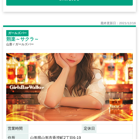
最終更新日：2021/12/16
ガールズバー
朔楽～サクラ～
山形 / ガールズバー
営業時間
定休日
住所
山形県山形市香澄町2丁目6-19