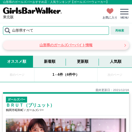
山形県のガールズバーおすすめ店・人気ランキング【ガールズバーウォーカー】
東北版
お気に入り
MENU
山形県すべて
再検索
山形県のガールズバーバイト情報
オススメ順
新着順
更新順
人気順
1 - 4件（4件中）
前のページ
次のページ
最終更新日：2021/12/16
ガールズバー
ＢＲＵＴ（ブリュット）
鶴岡市昭和町 / ガールズバー