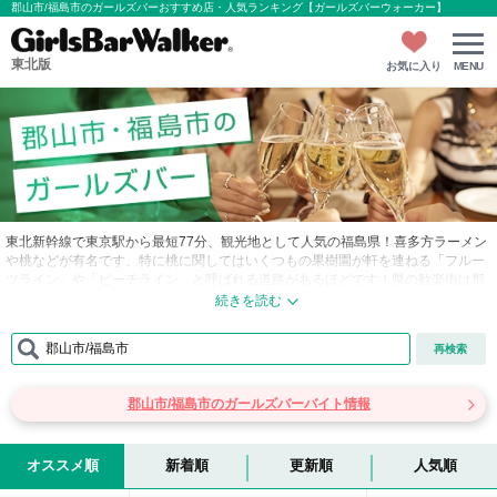
郡山市/福島市のガールズバーおすすめ店・人気ランキング【ガールズバーウォーカー】
東北版
お気に入り
MENU
東北新幹線で東京駅から最短77分、観光地として人気の福島県！喜多方ラーメン
や桃などが有名です、特に桃に関してはいくつもの果樹園が軒を連ねる「フルー
ツライン」や「ピーチライン」と呼ばれる道路があるほどです！県の歓楽街は郡
山周辺に集中しており、連日多くの人で賑わいます！そんな福島市のおすすめ情
報をさらに詳しくご紹介します！
郡山市/福島市
再検索
■郡山市…JR郡山駅周辺には飲食店や飲み屋が多く、「駅前アーケード商店街」
にはスナックをはじめ、ガールズバー、キャバクラなどが入るテナントビルが駅
からすぐ近くに立ち並んでいます。昼間に営業している飲食店もありますが、メ
郡山市/福島市のガールズバーバイト情報
インはやはり夜になり、夕方を過ぎると多くの人で賑わい深夜まで途切れること
はないそうです！郡山市のガールズバーはこのアーケード街周辺に集中してお
り、住所では大町あたりになります。アーケード街には数多くの飲食店や飲み屋
があるため、１杯飲んでからガールズバーやスナック、キャバクラなどでワイワ
オススメ順
新着順
更新順
人気順
イ楽しみましょう！