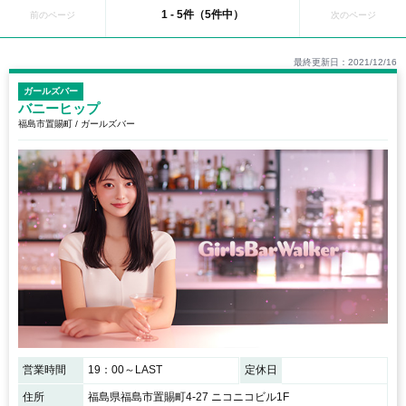
■福島市…福島市には大きな繁華街はないものの、いくつかのエリアに点在して
1 - 5件（5件中）
前のページ
次のページ
おり、置賜町・陣場町・万世町といった場所に居酒屋、バー、スナック、キャバ
クラなど、魅力的な飲みスポットが多数立ち並んでいます！個人経営の居酒屋で
は、地元の人に愛された美味しい地酒や料理を楽しむことができます！昔ながら
最終更新日：2021/12/16
のスナックやパブが比較的多く、福島県のほとんどのガールズバーは郡山市エリ
アに集中しているのが現状です。
ガールズバー
バニーヒップ
福島市置賜町 / ガールズバー
営業時間
19：00～LAST
定休日
住所
福島県福島市置賜町4-27 ニコニコビル1F