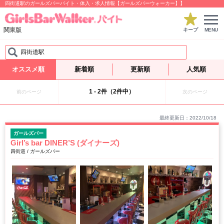
四街道駅のガールズバーバイト・体入・求人情報【ガールズバーウォーカー】】
関東版
キープ
MENU
四街道駅
オススメ順
新着順
更新順
人気順
1 - 2件（2件中）
前のページ
次のページ
最終更新日：2022/10/18
ガールズバー
Girl’s bar DINER’S (ダイナーズ)
四街道 / ガールズバー