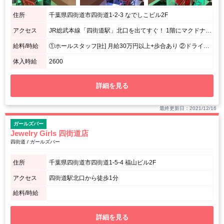
住所
千葉県四街道市四街道1-2-3 なでしこビル2F
アクセス
JR総武本線「四街道駅」北口を出てすぐ！ 1階にマクドナルドが入っているビルの2階にあるお店です♪
給料/時給
①ホールスタッフ[社] 月給30万円以上+歩合あり ②ドライバー 日給7000円
体入時給
2600
詳細を見る
最終更新日：2021/12/16
ガールズバー
Jewelry Girls 四街道店
四街道 / ガールズバー
住所
千葉県四街道市四街道1-5-4 福山ビル2F
アクセス
四街道駅北口から徒歩1分
給料/時給
詳細を見る