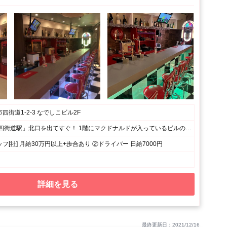
四街道1-2-3 なでしこビル2F
JR総武本線「四街道駅」北口を出てすぐ！ 1階にマクドナルドが入っているビルの2階にあるお店です♪
フ[社] 月給30万円以上+歩合あり ②ドライバー 日給7000円
詳細を見る
最終更新日：2021/12/16