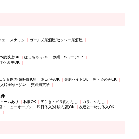
フェ
スナック
ガールズ居酒屋/セクシー居酒屋
25歳以上OK
ぽっちゃりOK
副業・WワークOK
オケ苦手OK
日３ｈ以内(短時間)OK
週1からOK
短期バイトOK
朝・昼のみOK
体入時全額日払い
交通費支給
条件
ュームあり
私服OK
客引き・ビラ配りなし
カラオケなし
店・ニューオープン
即日体入(体験入店)OK
友達と一緒に体入OK
店