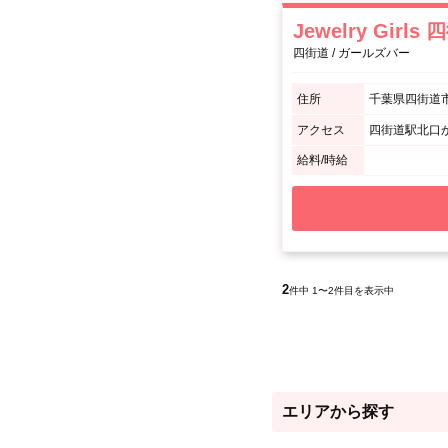
Jewelry Girls
四街道 / ガールズバー
住所
千葉県四街道市四
アクセス
四街道駅北口
給料/時給
2
件中 1〜2件目を表示中
エリアから探す