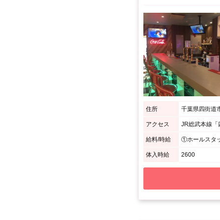
住所
千葉県四街道市
アクセス
給料/時給
①ホールスタッ
体入時給
2600