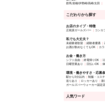
群馬:前橋/伊勢崎/高崎/太田
こだわりから探す
お店のタイプ・特徴
正統派ガールズバー
コンカ
私でも大丈夫？
未経験者歓迎
経験者優遇
お酒が飲めなくてもOK
カラ
お金・働き方
シフト自由
終電帰りOK
1
日曜営業あり
日払いOK
環境・働きやすさ・応募
駅から5分以内
制服・コスチ
送りあり
ロッカーあり
新
ガールズバーウォーカー認定
人気ワード