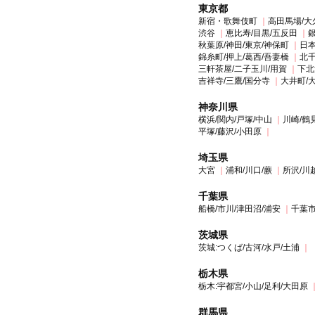
東京都
新宿・歌舞伎町
高田馬場/大
渋谷
恵比寿/目黒/五反田
銀
秋葉原/神田/東京/神保町
日本
錦糸町/押上/葛西/吾妻橋
北千
三軒茶屋/二子玉川/用賀
下北
吉祥寺/三鷹/国分寺
大井町/
神奈川県
横浜/関内/戸塚/中山
川崎/鶴
平塚/藤沢/小田原
埼玉県
大宮
浦和/川口/蕨
所沢/川
千葉県
船橋/市川/津田沼/浦安
千葉市
茨城県
茨城:つくば/古河/水戸/土浦
栃木県
栃木:宇都宮/小山/足利/大田原
群馬県