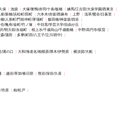
久保
池袋
大塚/巣鴨/赤羽/十条/板橋
練馬/江古田/大泉学園/西東京
座/新橋/浜松町/田町
六本木/赤坂/西麻布
上野
浅草/鶯谷/日暮里
橋/人形町/門前仲町/茅場町
飯田橋/神楽坂/四谷
住/亀有/金町/竹ノ塚
中目黒/学芸大学/自由が丘
沢/明大前/永福町
桜上水/千歳烏山/千歳船橋
中野/高円寺/荻窪
大森/蒲田
多摩(町田/八王子/立川/府中)
見/溝の口
大和/海老名/相模原/厚木/伊勢原
横須賀/大船
越
越谷/草加/春日部
熊谷/深谷/久喜
/市原
柏/松戸