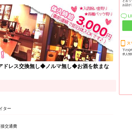
と言っ
お話が
L
ス
下のQ
求人情
◆アドレス交換無し◆ノルマ無し◆お酒を飲まな
ェイター
+面接交通費