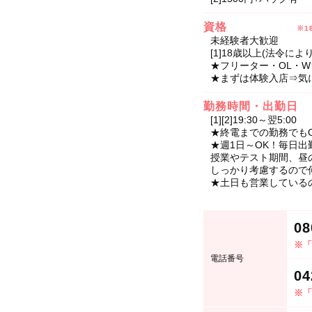
資格
※1
未経験者大歓迎
[1]18歳以上(法令により
★フリーター・OL・
★まずは体験入店⇒気
勤務時間・出勤日
[1][2]19:30～翌5:00
★終電までの勤務でも
★週1日～OK！毎日
授業やテスト期間、昼
しっかり考慮するので
★土日も営業している
08
※「
電話番号
04
※「