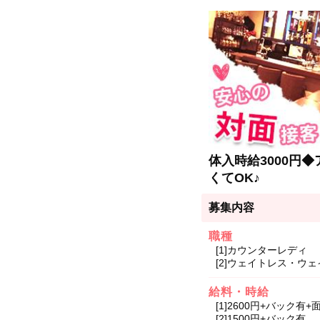
体入時給3000円
くてOK♪
募集内容
職種
[1]カウンターレディ
[2]ウェイトレス・ウ
給料・時給
[1]2600円+バック有
[2]1500円+バック有