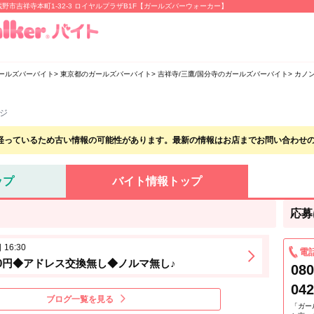
野市吉祥寺本町1-32-3 ロイヤルプラザB1F【ガールズバーウォーカー】
ールズバーバイト
東京都のガールズバーバイト
吉祥寺/三鷹/国分寺のガールズバーバイト
カノ
ンジ
経っているため古い情報の可能性があります。最新の情報はお店までお問い合わせ
ップ
バイト情報トップ
応募
16:30
電
00円◆アドレス交換無し◆ノルマ無し♪
080
042
ブログ一覧を見る
「ガー