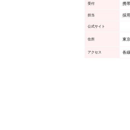
携帯
受付
採
担当
公式サイト
東京
住所
各
アクセス