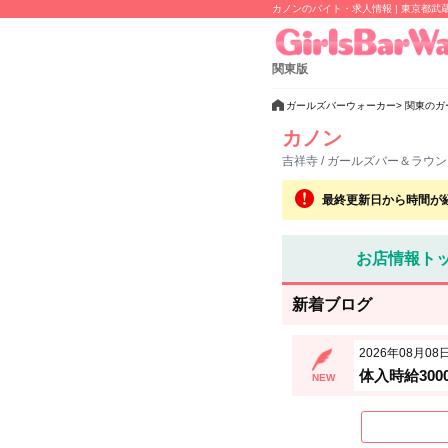
カノンのバイト・求人情報 | 東京都武蔵
関東版
ガールズバーウォーカー
関東のガ
カノン
吉祥寺 / ガールズバー＆ラウ
最終更新日から時間が
お店情報ト
新着ブログ
2026年08月08日 
体入時給30
NEW