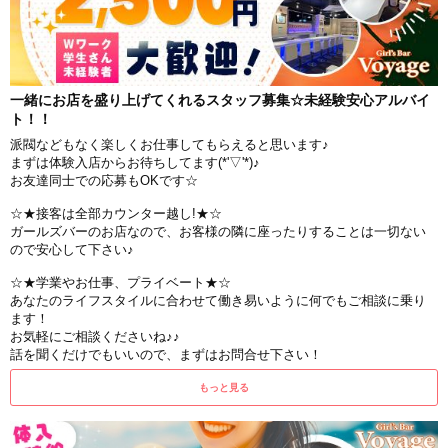
一緒にお店を盛り上げてくれるスタッフ募集☆未経験安心アルバイ
ト！！
派閥などもなく楽しくお仕事してもらえると思います♪
まずは体験入店からお待ちしてます(*'▽'*)♪
お友達同士での応募もOKです☆
☆★接客は全部カウンター越し!★☆
ガールズバーのお店なので、お客様の隣に座ったりすることは一切ない
ので安心して下さい♪
☆★学業やお仕事、プライベート★☆
あなたのライフスタイルに合わせて働き易いように何でもご相談に乗り
ます！
お気軽にご相談くださいね♪♪
話を聞くだけでもいいので、まずはお問合せ下さい！
もっと見る