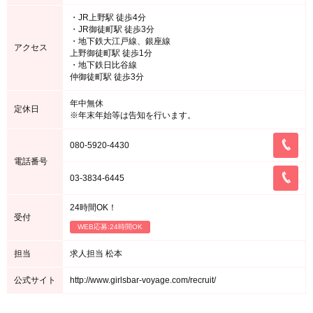
・JR上野駅 徒歩4分
・JR御徒町駅 徒歩3分
・地下鉄大江戸線、銀座線
アクセス
上野御徒町駅 徒歩1分
・地下鉄日比谷線
仲御徒町駅 徒歩3分
年中無休
定休日
※年末年始等は告知を行います。
080-5920-4430
電話番号
03-3834-6445
24時間OK！
受付
WEB応募:24時間OK
担当
求人担当 松本
公式サイト
http://www.girlsbar-voyage.com/recruit/