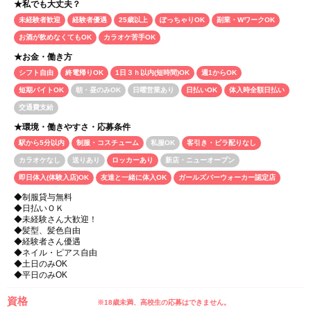
私でも大丈夫？
未経験者歓迎
経験者優遇
25歳以上
ぽっちゃりOK
副業・WワークOK
お酒が飲めなくてもOK
カラオケ苦手OK
お金・働き方
シフト自由
終電帰りOK
1日３ｈ以内(短時間)OK
週1からOK
短期バイトOK
朝・昼のみOK
日曜営業あり
日払いOK
体入時全額日払い
交通費支給
環境・働きやすさ・応募条件
駅から5分以内
制服・コスチューム
私服OK
客引き・ビラ配りなし
カラオケなし
送りあり
ロッカーあり
新店・ニューオープン
即日体入(体験入店)OK
友達と一緒に体入OK
ガールズバーウォーカー認定店
◆制服貸与無料
◆日払いＯＫ
◆未経験さん大歓迎！
◆髪型、髪色自由
◆経験者さん優遇
◆ネイル・ピアス自由
◆土日のみOK
◆平日のみOK
資格
※18歳未満、高校生の応募はできません。