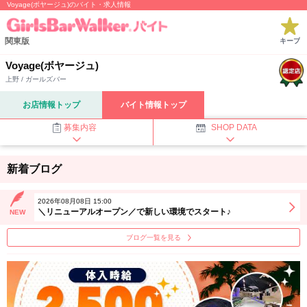
Voyage(ボヤージュ)のバイト・求人情報
関東版
キープ
Voyage(ボヤージュ)
上野 / ガールズバー
お店情報トップ
バイト情報トップ
募集内容
SHOP DATA
新着ブログ
2026年08月08日 15:00
＼リニューアルオープン／で新しい環境でスタート♪
NEW
ブログ一覧を見る