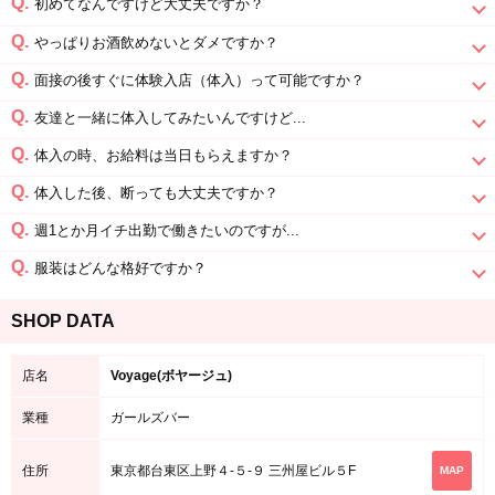
Q.
初めてなんですけど大丈夫ですか？
Q.
やっぱりお酒飲めないとダメですか？
Q.
面接の後すぐに体験入店（体入）って可能ですか？
Q.
友達と一緒に体入してみたいんですけど...
Q.
体入の時、お給料は当日もらえますか？
Q.
体入した後、断っても大丈夫ですか？
Q.
週1とか月イチ出勤で働きたいのですが...
Q.
服装はどんな格好ですか？
SHOP DATA
店名
Voyage(ボヤージュ)
業種
ガールズバー
東京都台東区上野４‐５‐９ 三州屋ビル５F
住所
MAP