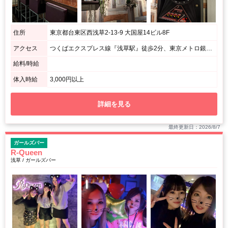
住所
東京都台東区西浅草2-13-9 大国屋14ビル8F
アクセス
つくばエクスプレス線『浅草駅』徒歩2分、東京メトロ銀座線『田原町駅』徒歩3分、各線『上野駅』徒歩20分 / 浅草ROXがある交差点で牛角のあるビルになります。
給料/時給
体入時給
3,000円以上
詳細を見る
最終更新日：2026/8/7
ガールズバー
R-Queen
浅草 / ガールズバー