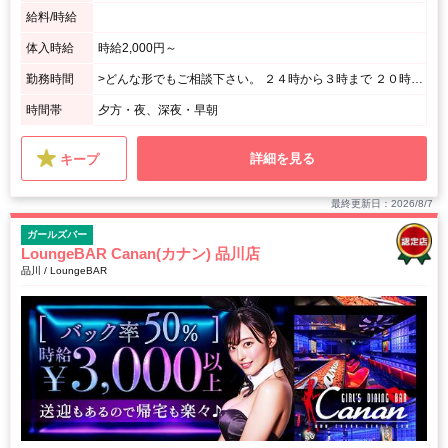
給料/時給
体入時給
時給2,000円～
勤務時間
>どんな形でもご相談下さい。 ２４時から３時まで ２０時から終電まで ２２時から２時までetc... 一緒に最適な働き方を考えます。
時間帯
夕方・夜、深夜・早朝
詳細を見る
キープ
最終更新日：2026/8/7
ガールズバー
LoungeBAR Canan(カナン) 品川店
品川 / LoungeBAR