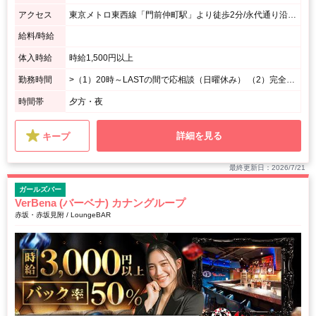
アクセス
東京メトロ東西線「門前仲町駅」より徒歩2分/永代通り沿い富岡Yビルの3階です
給料/時給
体入時給
時給1,500円以上
勤務時間
>（1）20時～LASTの間で応相談（日曜休み） （2）完全週休2日制!!
時間帯
夕方・夜
詳細を見る
キープ
最終更新日：2026/7/21
ガールズバー
VerBena (バーベナ) カナングループ
赤坂・赤坂見附 / LoungeBAR