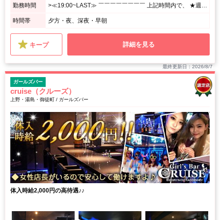
勤務時間
>≪19:00~LAST≫ ￣￣￣￣￣￣￣￣ 上記時間内で、 ★週1日、1日3h~OK! <あなたのペースで勤務OK♪> ⌒⌒⌒⌒⌒⌒⌒⌒⌒⌒⌒⌒⌒⌒⌒⌒⌒⌒⌒ 月1回の出勤でもシフト調整OK! シフトの融通がきくので、 プライベート優先で無理せずに働けます☆
時間帯
夕方・夜、深夜・早朝
詳細を見る
キープ
最終更新日：2026/8/7
ガールズバー
cruise（クルーズ）
上野・湯島・御徒町 / ガールズバー
体入時給2,000円の高待遇♪♪