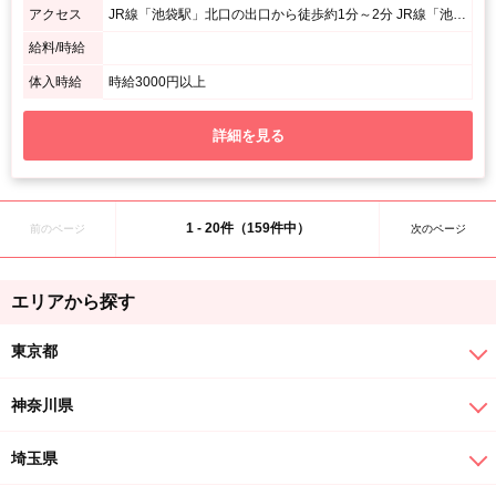
アクセス
JR線「池袋駅」北口の出口から徒歩約1分～2分 JR線「池袋駅」西口の出口から徒歩約2分～3分 ※西口ドンキホーテを目印にお越し頂き一階に“焼肉：貴仙”が入っている虹色のビルとなります。
給料/時給
体入時給
時給3000円以上
詳細を見る
1 - 20件（159件中）
前のページ
次のページ
エリアから探す
東京都
神奈川県
埼玉県