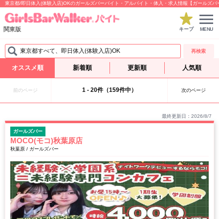
東京都/即日体入(体験入店)OKのガールズバーバイト・アルバイト・体入・求人情報【ガールズバ
関東版
キープ
MENU
東京都すべて、即日体入(体験入店)OK
再検索
オススメ順
新着順
更新順
人気順
1 - 20件（159件中）
前のページ
次のページ
最終更新日：2026/8/7
ガールズバー
MOCO(モコ)秋葉原店
秋葉原 / ガールズバー