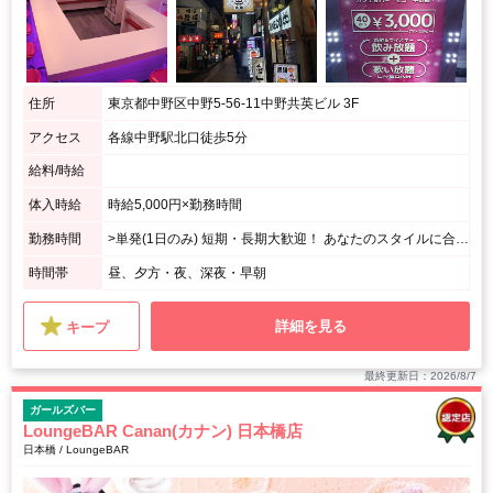
住所
東京都中野区中野5-56-11中野共英ビル 3F
アクセス
各線中野駅北口徒歩5分
給料/時給
体入時給
時給5,000円×勤務時間
勤務時間
>単発(1日のみ) 短期・長期大歓迎！ あなたのスタイルに合わせて選べます♪
時間帯
昼、夕方・夜、深夜・早朝
詳細を見る
キープ
最終更新日：2026/8/7
ガールズバー
LoungeBAR Canan(カナン) 日本橋店
日本橋 / LoungeBAR