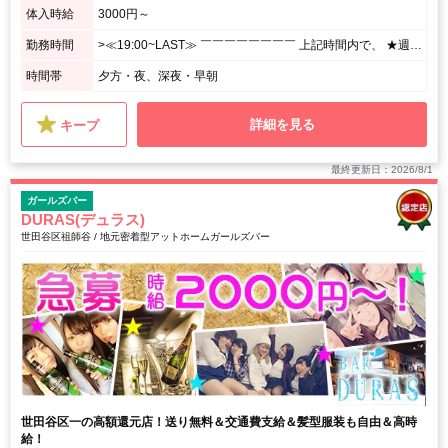
体入時給
3000円～
勤務時間
>≪19:00~LAST≫ ￣￣￣￣￣￣￣￣ 上記時間内で、 ★週1日、1日3h~OK! <あなたのペースで勤務OK♪> ⌒⌒⌒⌒⌒⌒⌒⌒⌒⌒⌒⌒⌒⌒⌒⌒⌒⌒⌒ 月1回の出勤でもシフト調整OK! シフトの融通がきくので、 プライベート優先で無理せずに働けます☆
時間帯
夕方・夜、深夜・早朝
詳細を見る
キープ
最終更新日：2026/8/1
ガールズバー
DURAS(デュラス)
世田谷区祖師谷 / 地元密着型アットホームガールズバー
世田谷区一の高額還元店！送り無料＆交通費支給＆髪型服装も自由＆高時
給！