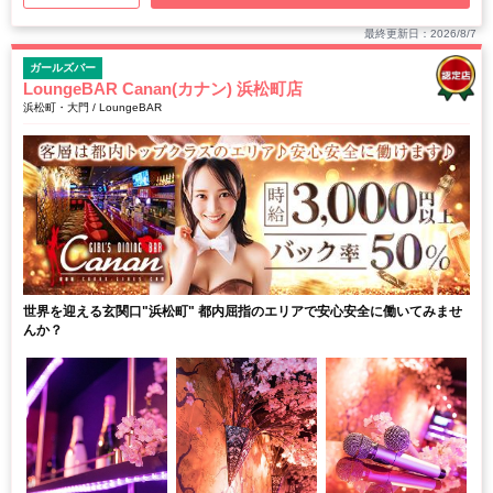
最終更新日：2026/8/7
ガールズバー
LoungeBAR Canan(カナン) 浜松町店
浜松町・大門 / LoungeBAR
世界を迎える玄関口"浜松町" 都内屈指のエリアで安心安全に働いてみませ
んか？