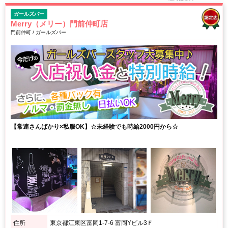
ガールズバー
Merry（メリー）門前仲町店
門前仲町 / ガールズバー
【常連さんばかり×私服OK】☆未経験でも時給2000円から☆
住所
東京都江東区富岡1-7-6 富岡Yビル3Ｆ