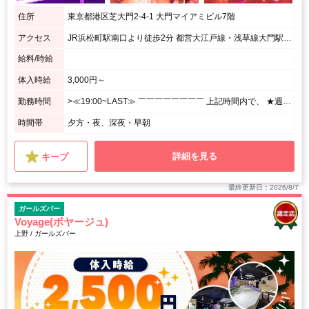
住所
東京都港区芝大門2-4-1 大門マイアミビル7階
アクセス
JR浜松町駅南口より徒歩2分 都営大江戸線・浅草線大門駅A3出口より徒歩1分
給料/時給
体入時給
3,000円～
勤務時間
>≪19:00~LAST≫ ￣￣￣￣￣￣￣￣ 上記時間内で、 ★週1日、1日3h~OK! <あなたのペースで勤務OK♪> ⌒⌒⌒⌒⌒⌒⌒⌒⌒⌒⌒⌒⌒⌒⌒⌒⌒⌒⌒ 月1回の出勤でもシフト調整OK! シフトの融通がきくので、 プライベート優先で無理せずに働けます☆
時間帯
夕方・夜、深夜・早朝
詳細を見る
キープ
最終更新日：2026/8/7
ガールズバー
Voyage(ボヤージュ)
上野 / ガールズバー