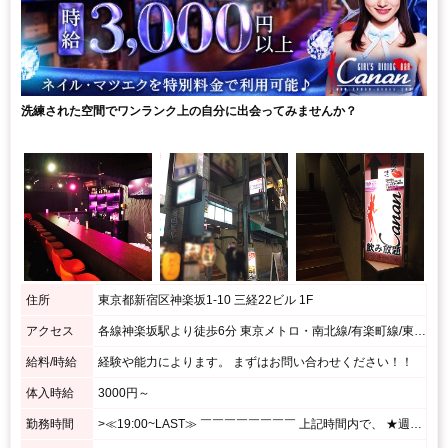
洗練された空間でワンランク上の自分に出会ってみませんか？
住所
東京都新宿区神楽坂1-10 三経22ビル 1F
アクセス
各線神楽坂駅より徒歩6分 東京メトロ・南北線/有楽町線/東西線 飯田橋駅 B3出口すぐ 都営大江戸線 飯田橋駅 B3出口すぐ JR総武線各停 飯田橋駅 西口徒歩１分
給料/時給
経験や能力によります。 まずはお問い合わせください！！
体入時給
3000円～
勤務時間
>≪19:00~LAST≫ ￣￣￣￣￣￣￣￣ 上記時間内で、 ★週1日、1日3h~OK! <あなたのペースで勤務OK♪> ⌒⌒⌒⌒⌒⌒⌒⌒⌒⌒⌒⌒⌒⌒⌒⌒⌒⌒⌒ 月1回の出勤でもシフト調整OK! シフトの融通がきくので、 プライベート優先で無理せずに働けます☆