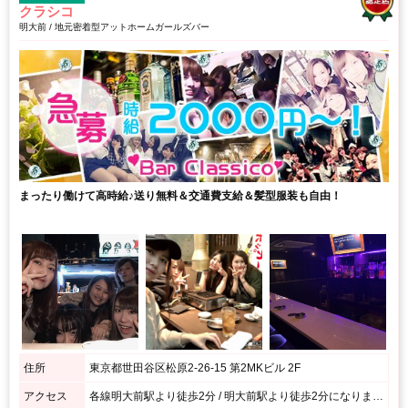
クラシコ
明大前 / 地元密着型アットホームガールズバー
まったり働けて高時給♪送り無料＆交通費支給＆髪型服装も自由！
住所
東京都世田谷区松原2-26-15 第2MKビル 2F
アクセス
各線明大前駅より徒歩2分 / 明大前駅より徒歩2分になります。 ローソンのはす向かい１階が整骨院のビルの2Fです、入り口は奥なので少し分かり難いです(+_+)