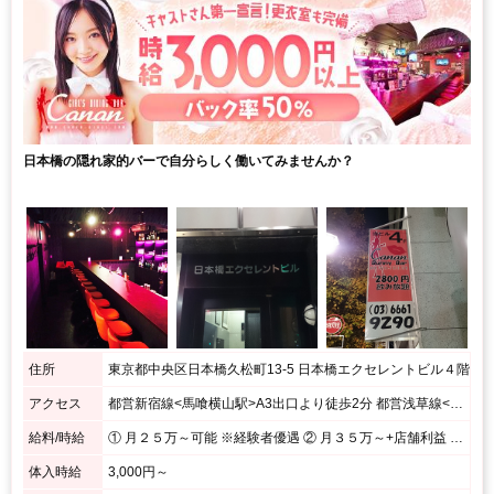
日本橋の隠れ家的バーで自分らしく働いてみませんか？
住所
東京都中央区日本橋久松町13-5 日本橋エクセレントビル４階
アクセス
都営新宿線<馬喰横山駅>A3出口より徒歩2分 都営浅草線<東日本橋駅>B2出口より徒歩2分 JR総武本線<馬喰町>3番出口より徒歩5分
給料/時給
① 月２５万～可能 ※経験者優遇 ② 月３５万～+店舗利益 月150万円以上稼ぐ事も可能です ③ 時給１０００円～ ※経験、出勤日数等により昇給あり
体入時給
3,000円～