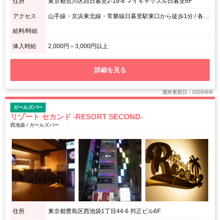
住所
東京都荒川区西日暮里2-19-8 マイキャッスル日暮里6F
アクセス
山手線・京浜東北線・常磐線日暮里駅東口から徒歩1分 / 各線日暮里駅東口から徒歩1分
給料/時給
体入時給
2,000円～3,000円以上
詳細を見る
最終更新日：2026/8/8
ガールズバー
リゾート セカンド -RESORT SECOND-
西池袋 / ガールズバー
住所
東京都豊島区西池袋1丁目44-6 邦正ビル6F