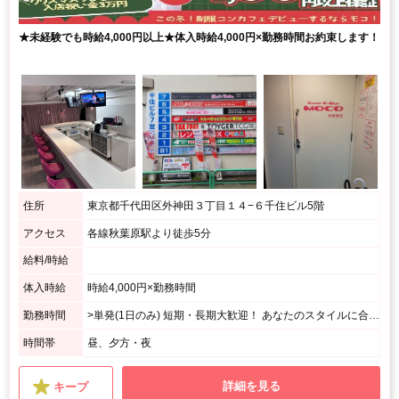
★未経験でも時給4,000円以上★体入時給4,000円×勤務時間お約束します！
住所
東京都千代田区外神田３丁目１４−６千住ビル5階
アクセス
各線秋葉原駅より徒歩5分
給料/時給
体入時給
時給4,000円×勤務時間
勤務時間
>単発(1日のみ) 短期・長期大歓迎！ あなたのスタイルに合わせて選べます♪
時間帯
昼、夕方・夜
詳細を見る
キープ