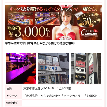
華やか空間で非日常を楽しみながら働ける特別な場所♪
住所
東京都港区赤坂3-11-19 UFビル3 3階
アクセス
「赤坂見附」から徒歩3~5分 「ビックカメラ」「BIGECHO」を直進 「カラオケ館」を左折し「赤坂みすじ通り」を直進 「UF3」というビルの3階です 「赤坂駅」出口1から3~5分 Y字路にある「カラオケ館」を右折 「センチュリオンホテル」を左折し直進 「UF3」というビルの3階です
給料/時給