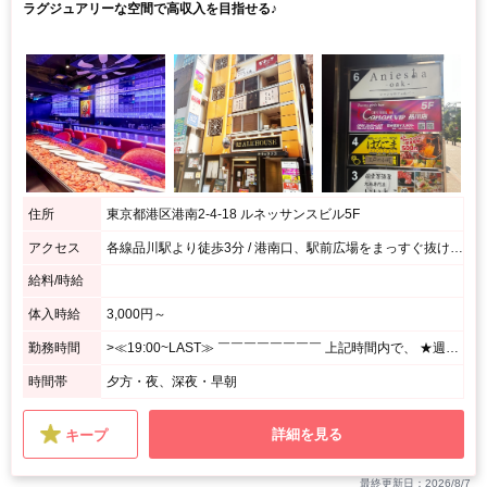
ラグジュアリーな空間で高収入を目指せる♪
住所
東京都港区港南2-4-18 ルネッサンスビル5F
アクセス
各線品川駅より徒歩3分 / 港南口、駅前広場をまっすぐ抜けて、十字路をまっすぐ進み、次のT字路の先にあるルネッサンスビルの5階になります
給料/時給
体入時給
3,000円～
勤務時間
>≪19:00~LAST≫ ￣￣￣￣￣￣￣￣ 上記時間内で、 ★週1日、1日3h~OK! <あなたのペースで勤務OK♪> ⌒⌒⌒⌒⌒⌒⌒⌒⌒⌒⌒⌒⌒⌒⌒⌒⌒⌒⌒ 月1回の出勤でもシフト調整OK! シフトの融通がきくので、 プライベート優先で無理せずに働けます☆
時間帯
夕方・夜、深夜・早朝
詳細を見る
キープ
最終更新日：2026/8/7