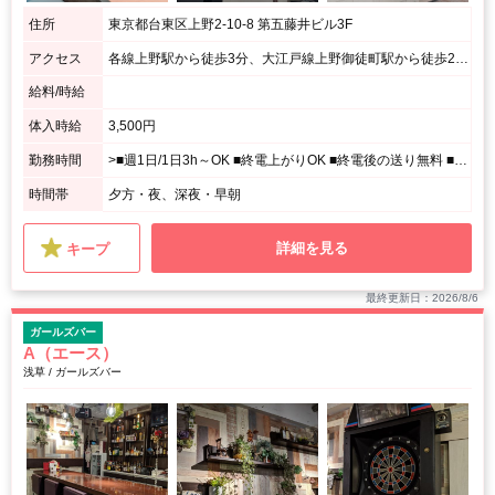
住所
東京都台東区上野2-10-8 第五藤井ビル3F
アクセス
各線上野駅から徒歩3分、大江戸線上野御徒町駅から徒歩2分、千代田線湯島駅から徒歩2分 / ローソンを背にして右斜め前方のビル
給料/時給
体入時給
3,500円
勤務時間
>■週1日/1日3h～OK ■終電上がりOK ■終電後の送り無料 ■かけもちOK ★☆★ 働き方はアナタにお任せ ★☆★ シフトはあなたの希望を最大限考慮！ プライベートとの両立もしやすい！ 完全フリーシフト制で働きたいときに好きなだけ働けます♪ また、学校や仕事が終わったらその足でスグに働けます！ 「何処かで時間を潰さないと…」なんてことはしなくて大丈夫♪ 時間を無駄にせず効率的に働けちゃいます☆ 「もう少し働いて帰りたい…けど終電が心配」 という女の子には、無料の送り制度があります★
時間帯
夕方・夜、深夜・早朝
詳細を見る
キープ
最終更新日：2026/8/6
ガールズバー
A（エース）
浅草 / ガールズバー