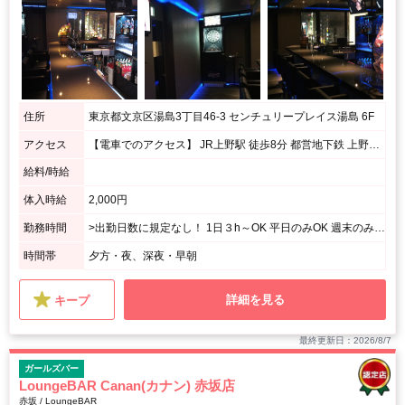
住所
東京都文京区湯島3丁目46-3 センチュリープレイス湯島 6F
アクセス
【電車でのアクセス】 JR上野駅 徒歩8分 都営地下鉄 上野御徒町駅/営団地下鉄 上野広小路駅 徒歩5分 JR御徒町駅 徒歩５分 東京メトロ千代田線湯島駅 2番出口徒歩30秒 【徒歩でのアクセス】 上野方面（仲町通り）から春日通り沿いをまっすぐきます。 すしざんまい湯島店が右側に見えますのでそちらのビルの６Fになります。 入り口はすしざんまいの角を右に入っていきます。
給料/時給
体入時給
2,000円
勤務時間
>出勤日数に規定なし！ 1日３h～OK 平日のみOK 週末のみOK
時間帯
夕方・夜、深夜・早朝
詳細を見る
キープ
最終更新日：2026/8/7
ガールズバー
LoungeBAR Canan(カナン) 赤坂店
赤坂 / LoungeBAR