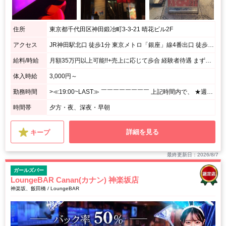
住所
東京都千代田区神田鍛冶町3-3-21 晴花ビル2F
アクセス
JR神田駅北口 徒歩1分 東京メトロ「銀座」線4番出口 徒歩10秒 神田駅中央道り沿い 明治書店とソフトバンクの間、1階が東京韓麺さんのビル2Fです。
給料/時給
月額35万円以上可能!!+売上に応じて歩合 経験者待遇 まずはご相談ください
体入時給
3,000円～
勤務時間
>≪19:00~LAST≫ ￣￣￣￣￣￣￣￣ 上記時間内で、 ★週1日、1日3h~OK! <あなたのペースで勤務OK♪> ⌒⌒⌒⌒⌒⌒⌒⌒⌒⌒⌒⌒⌒⌒⌒⌒⌒⌒⌒ 月1回の出勤でもシフト調整OK! シフトの融通がきくので、 プライベート優先で無理せずに働けます☆
時間帯
夕方・夜、深夜・早朝
詳細を見る
キープ
最終更新日：2026/8/7
ガールズバー
LoungeBAR Canan(カナン) 神楽坂店
神楽坂、飯田橋 / LoungeBAR