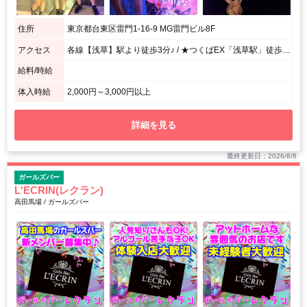
住所
東京都台東区雷門1-16-9 MG雷門ビル8F
アクセス
各線【浅草】駅より徒歩3分♪ / ★つくばEX「浅草駅」徒歩3分★地下鉄各線「浅草駅」1・2番出口から徒歩6分♪
給料/時給
体入時給
2,000円～3,000円以上
詳細を見る
最終更新日：2026/8/8
ガールズバー
L'ECRIN(レクラン)
高田馬場 / ガールズバー