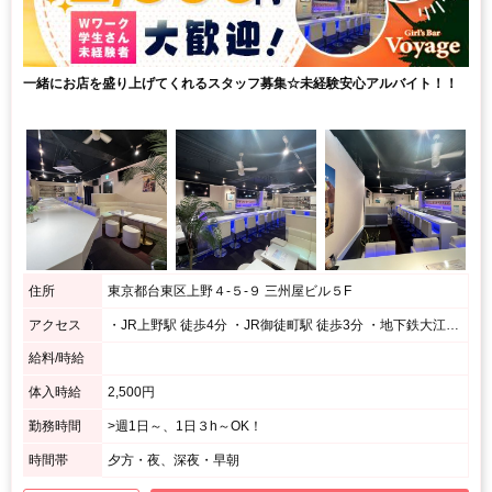
一緒にお店を盛り上げてくれるスタッフ募集☆未経験安心アルバイト！！
住所
東京都台東区上野４‐５‐９ 三州屋ビル５F
アクセス
・JR上野駅 徒歩4分 ・JR御徒町駅 徒歩3分 ・地下鉄大江戸線、銀座線 上野御徒町駅 徒歩1分 ・地下鉄日比谷線 仲御徒町駅 徒歩3分
給料/時給
体入時給
2,500円
勤務時間
>週1日～、1日３h～OK！
時間帯
夕方・夜、深夜・早朝