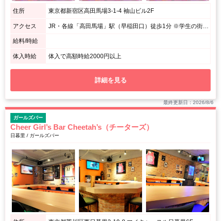
住所
東京都新宿区高田馬場3-1-4 袖山ビル2F
アクセス
JR・各線「高田馬場」駅（早稲田口）徒歩1分 ※学生の街「高田馬場」駅すぐ！早稲田のメイン通り「栄通り」を入って、すぐ右手にあります。 ※駅から近いからとても便利です。
給料/時給
体入時給
体入で高額時給2000円以上
詳細を見る
最終更新日：2026/8/6
ガールズバー
Cheer Girl’s Bar Cheetah’s（チーターズ）
日暮里 / ガールズバー