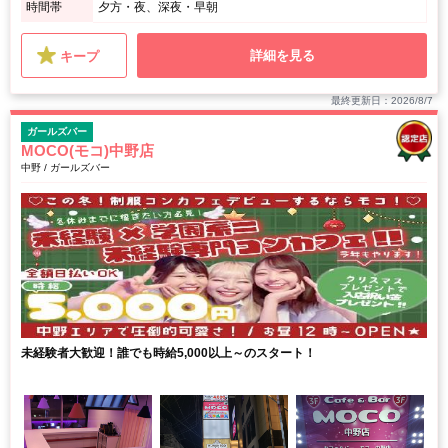
時間帯
夕方・夜、深夜・早朝
詳細を見る
キープ
最終更新日：2026/8/7
ガールズバー
MOCO(モコ)中野店
中野 / ガールズバー
未経験者大歓迎！誰でも時給5,000以上～のスタート！