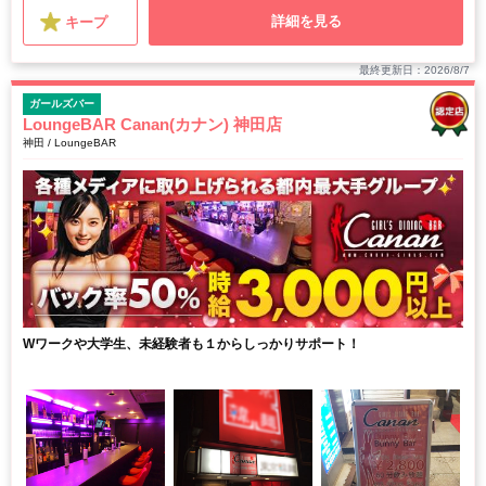
詳細を見る
キープ
最終更新日：2026/8/7
ガールズバー
LoungeBAR Canan(カナン) 神田店
神田 / LoungeBAR
Wワークや大学生、未経験者も１からしっかりサポート！