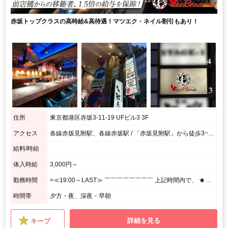
赤坂トップクラスの高時給&高待遇！マツエク・ネイル割引もあり！
住所
東京都港区赤坂3-11-19 UFビル3 3F
アクセス
各線赤坂見附駅、各線赤坂駅 / 「赤坂見附駅」から徒歩3~5分、「赤坂駅」出口1から3~5分
給料/時給
体入時給
3,000円～
勤務時間
>≪19:00～LAST≫ ￣￣￣￣￣￣￣￣ 上記時間内で、 ★週1日、1日3h~OK! <あなたのペースで勤務OK♪> ⌒⌒⌒⌒⌒⌒⌒⌒⌒⌒⌒⌒⌒⌒⌒⌒⌒⌒⌒ 月1回の出勤でもシフト調整OK! シフトの融通がきくので、 プライベート優先で無理せずに働けます☆
時間帯
夕方・夜、深夜・早朝
詳細を見る
キープ