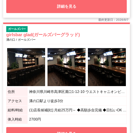
詳細を見る
最終更新日：2026/8/7
ガールズバー
girlsbar glad(ガールズバーグラッド)
溝の口 / ガールズバー
住所
神奈川県川崎市高津区溝口1-12-10 ウエストキャニオンビル4階
アクセス
溝の口駅より徒歩3分
給料/時給
(1)店長候補[社] 月給25万円～ ◆高額歩合完備 ◆日払いOK (2)ホールスタッフ[ア] 時給1000円～ (3)ドライバー[ア] 日給5000円～
体入時給
2700円