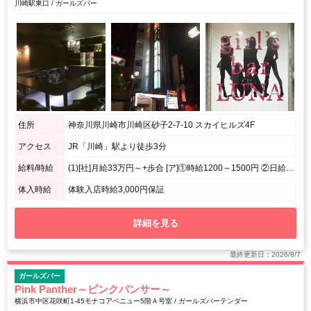
川崎駅東口 / ガールズバー
住所
神奈川県川崎市川崎区砂子2-7-10 スカイヒルズ4F
アクセス
JR「川崎」駅より徒歩3分
給料/時給
(1)[社]月給33万円～+歩合 [ア]①時給1200～1500円 ②日給10,000円 (2)月給30万円～ (3)時給3000円～+バック※体入/日給2万円～
体入時給
体験入店時給3,000円保証
詳細を見る
最終更新日：2026/8/7
ガールズバー
Pink Panther～ピンクパンサー～
横浜市中区花咲町1-45モナコアベニュー5階Ａ号室 / ガールズバーテンダー