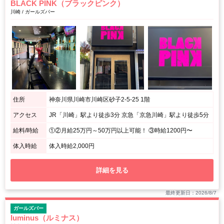
BLACK PINK（ブラックピンク）
川崎 / ガールズバー
住所
神奈川県川崎市川崎区砂子2-5-25 1階
アクセス
JR「川崎」駅より徒歩3分 京急「京急川崎」駅より徒歩5分
給料/時給
①②月給25万円～50万円以上可能！ ③時給1200円〜
体入時給
体入時給2,000円
詳細を見る
最終更新日：2026/8/7
ガールズバー
luminus（ルミナス）