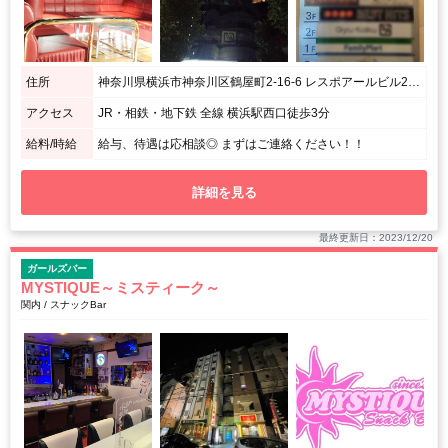
住所
神奈川県横浜市神奈川区鶴屋町2-16-6 レスポアールビル295 6Ｆ
アクセス
JR・相鉄・地下鉄 全線 横浜駅西口徒歩3分
給料/時給
給与、待遇は応相談◎ まずはご連絡ください！！
詳細を見る
最終更新日：2023/12/20
ガールズバー
MYSTIQUE～ミスティーク～
関内 / スナックBar