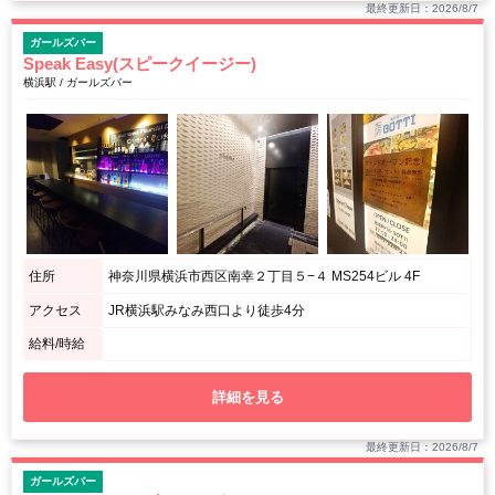
最終更新日：2026/8/7
ガールズバー
Speak Easy(スピークイージー)
横浜駅 / ガールズバー
住所
神奈川県横浜市西区南幸２丁目５−４ MS254ビル 4F
アクセス
JR横浜駅みなみ西口より徒歩4分
給料/時給
詳細を見る
最終更新日：2026/8/7
ガールズバー