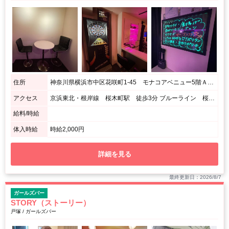
住所
神奈川県横浜市中区花咲町1-45 モナコアベニュー5階Ａ号室
アクセス
京浜東北・根岸線 桜木町駅 徒歩3分 ブルーライン 桜木町駅 徒歩3分 根岸線 関内駅 徒歩8分
給料/時給
体入時給
時給2,000円
詳細を見る
最終更新日：2026/8/7
ガールズバー
STORY（ストーリー）
戸塚 / ガールズバー