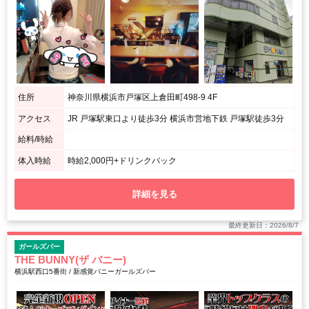
住所
神奈川県横浜市戸塚区上倉田町498-9 4F
アクセス
JR 戸塚駅東口より徒歩3分 横浜市営地下鉄 戸塚駅徒歩3分
給料/時給
体入時給
時給2,000円+ドリンクバック
詳細を見る
最終更新日：2026/8/7
ガールズバー
THE BUNNY(ザ バニー)
横浜駅西口5番街 / 新感覚バニーガールズバー