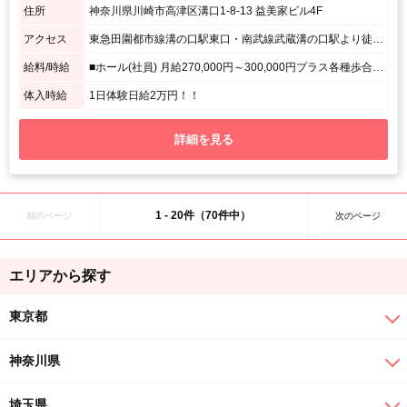
住所
神奈川県川崎市高津区溝口1-8-13 益美家ビル4F
アクセス
東急田園都市線溝の口駅東口・南武線武蔵溝の口駅より徒歩3分 / メガネストアーが入っているビル
給料/時給
■ホール(社員) 月給270,000円～300,000円プラス各種歩合あり！ ＊面接にてスタート月給は判断します。 ■ホール(アルバイト) 日給12,000円以上 ＊未経験者は研修あり
体入時給
1日体験日給2万円！！
詳細を見る
1 - 20件（70件中）
前のページ
次のページ
エリアから探す
東京都
神奈川県
埼玉県