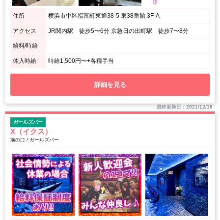
住所
横浜市中区福富町東通38-5 東38番館 3F-A
アクセス
JR関内駅 徒歩5〜6分 京急日の出町駅 徒歩7〜8分
給料/時給
体入時給
時給1,500円〜+各種手当
詳細を見る
最終更新日：2021/12/16
ガールズバー
X（イクス）
溝の口 / ガールズバー