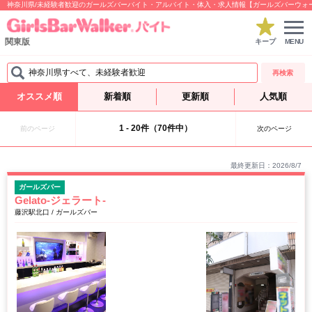
神奈川県/未経験者歓迎のガールズバーバイト・アルバイト・体入・求人情報【ガールズバーウォ
関東版
キープ
MENU
神奈川県すべて、未経験者歓迎
再検索
オススメ順
新着順
更新順
人気順
1 - 20件（70件中）
前のページ
次のページ
最終更新日：2026/8/7
ガールズバー
Gelato-ジェラート-
藤沢駅北口 / ガールズバー