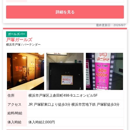
詳細を見る
最終更新日：2026/8/7
ガールズバー
戸塚ガールズ
横浜市戸塚 / バーテンダー
住所
横浜市戸塚区上倉田町498-9ユニオンビル5F
アクセス
JR 戸塚駅東口より徒歩3分 横浜市営地下鉄 戸塚駅徒歩3分
給料/時給
体入時給
体入時給2,000円