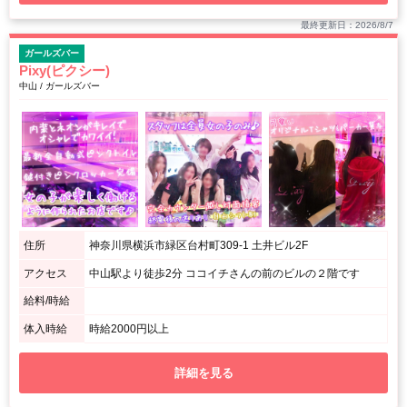
最終更新日：2026/8/7
ガールズバー
Pixy(ピクシー)
中山 / ガールズバー
住所
神奈川県横浜市緑区台村町309-1 土井ビル2F
アクセス
中山駅より徒歩2分 ココイチさんの前のビルの２階です
給料/時給
体入時給
時給2000円以上
詳細を見る