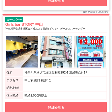
詳細を見る
最終更新日：2026/8/7
ガールズバー
Girls bar STORY 中山
神奈川県横浜市緑区台村町292-1 三経8ビル 1F / ガールズバーテンダー
住所
神奈川県横浜市緑区台村町292-1 三経8ビル 1F
アクセス
中山駅 南口 徒歩1分
給料/時給
体入時給
時給2,000円以上
詳細を見る