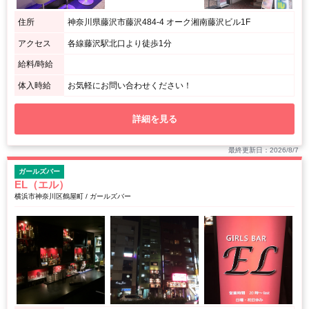
住所
神奈川県藤沢市藤沢484-4 オーク湘南藤沢ビル1F
アクセス
各線藤沢駅北口より徒歩1分
給料/時給
体入時給
お気軽にお問い合わせください！
詳細を見る
最終更新日：2026/8/7
ガールズバー
EL（エル）
横浜市神奈川区鶴屋町 / ガールズバー