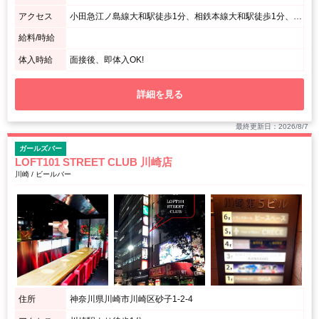
アクセス
小田急江ノ島線大和駅徒歩1分、相鉄本線大和駅徒歩1分、「大和駅」南口から徒歩1分
給料/時給
体入時給
面接後、即体入OK!
詳細を見る
最終更新日：2026/8/7
ガールズバー
LOFT101 STREET CLUB 川崎店
川崎 / ビールバー
住所
神奈川県川崎市川崎区砂子1-2-4