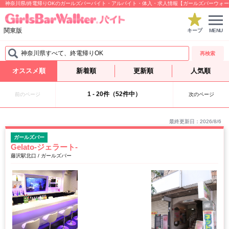
神奈川県/終電帰りOKのガールズバーバイト・アルバイト・体入・求人情報【ガールズバーウォ
関東版
キープ
MENU
神奈川県すべて、終電帰りOK
再検索
オススメ順
新着順
更新順
人気順
1 - 20件（52件中）
前のページ
次のページ
最終更新日：2026/8/6
ガールズバー
Gelato-ジェラート-
藤沢駅北口 / ガールズバー