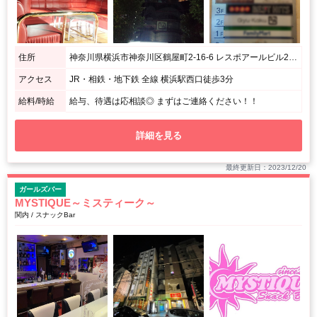
住所
神奈川県横浜市神奈川区鶴屋町2-16-6 レスポアールビル295 6Ｆ
アクセス
JR・相鉄・地下鉄 全線 横浜駅西口徒歩3分
給料/時給
給与、待遇は応相談◎ まずはご連絡ください！！
詳細を見る
最終更新日：2023/12/20
ガールズバー
MYSTIQUE～ミスティーク～
関内 / スナックBar