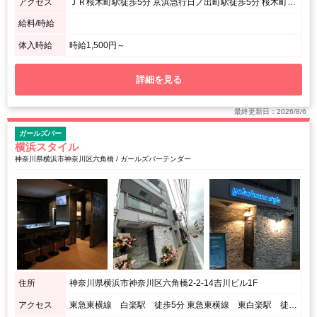
アクセス
ＪＲ桜木町駅徒歩5分 京浜急行日ノ出町駅徒歩5分 桜木町駅から175m
給料/時給
体入時給
時給1,500円～
詳細を見る
最終更新日：2026/8/6
ガールズバー
横浜スタイル
神奈川県横浜市神奈川区六角橋 / ガールズバーテンダー
住所
神奈川県横浜市神奈川区六角橋2-2-14吉川ビル1F
アクセス
東急東横線 白楽駅 徒歩5分 東急東横線 東白楽駅 徒歩10分 ブルーライン 岸根公園駅 徒歩15分