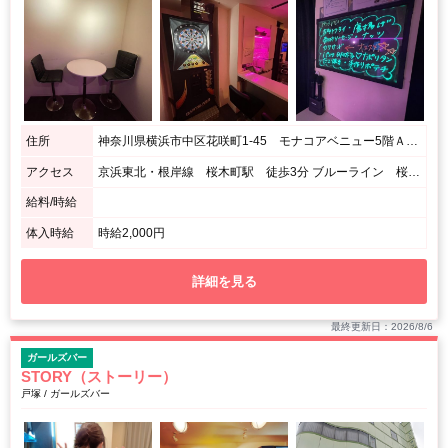
住所
神奈川県横浜市中区花咲町1-45 モナコアベニュー5階Ａ号室
アクセス
京浜東北・根岸線 桜木町駅 徒歩3分 ブルーライン 桜木町駅 徒歩3分 根岸線 関内駅 徒歩8分
給料/時給
体入時給
時給2,000円
詳細を見る
最終更新日：2026/8/6
ガールズバー
STORY（ストーリー）
戸塚 / ガールズバー