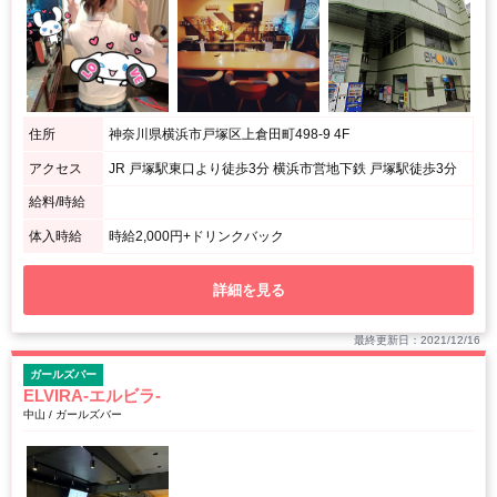
住所
神奈川県横浜市戸塚区上倉田町498-9 4F
アクセス
JR 戸塚駅東口より徒歩3分 横浜市営地下鉄 戸塚駅徒歩3分
給料/時給
体入時給
時給2,000円+ドリンクバック
詳細を見る
最終更新日：2021/12/16
ガールズバー
ELVIRA-エルビラ-
中山 / ガールズバー