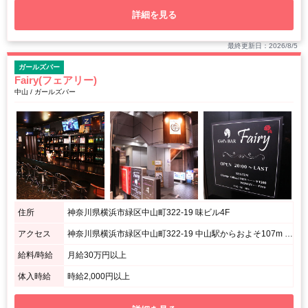
詳細を見る
最終更新日：2026/8/5
ガールズバー
Fairy(フェアリー)
中山 / ガールズバー
住所
神奈川県横浜市緑区中山町322-19 味ビル4F
アクセス
神奈川県横浜市緑区中山町322-19 中山駅からおよそ107m 中山駅前！徒歩1分!!
給料/時給
月給30万円以上
体入時給
時給2,000円以上