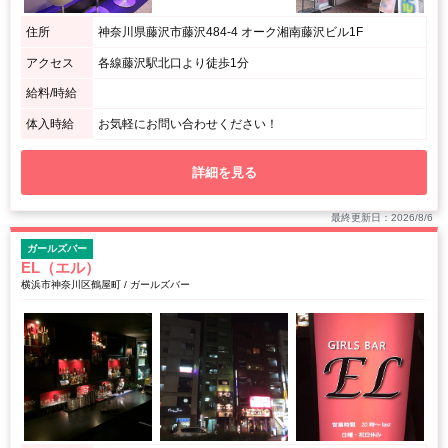
住所
神奈川県藤沢市藤沢484-4 オーク湘南藤沢ビル1F
アクセス
各線藤沢駅北口より徒歩1分
給料/時給
体入時給
お気軽にお問い合わせください！
詳細を見る
最終更新日：2026/8/6
ガールズバー
EL（エル）
横浜市神奈川区鶴屋町 / ガールズバー