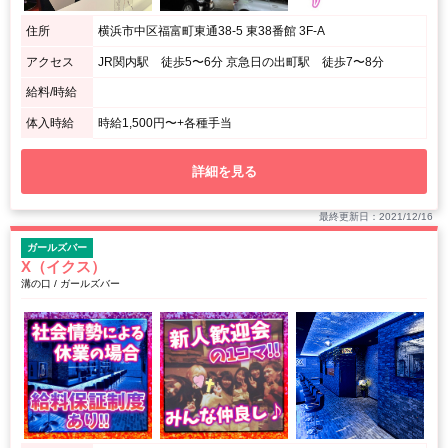
住所
横浜市中区福富町東通38-5 東38番館 3F-A
アクセス
JR関内駅 徒歩5〜6分 京急日の出町駅 徒歩7〜8分
給料/時給
体入時給
時給1,500円〜+各種手当
詳細を見る
最終更新日：2021/12/16
ガールズバー
X（イクス）
溝の口 / ガールズバー