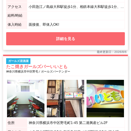
アクセス
小田急江ノ島線大和駅徒歩1分、相鉄本線大和駅徒歩1分、「大和駅」南口から徒歩1分
給料/時給
体入時給
面接後、即体入OK!
詳細を見る
最終更新日：2026/8/6
ガールズ居酒屋
たこ焼きガールズバーいいとも
神奈川県横浜市中区野毛 / ガールズバーテンダー
住所
神奈川県横浜市中区野毛町1-45 第二港興産ビル2F