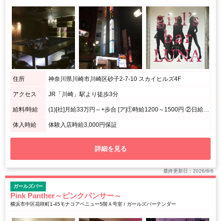
住所
神奈川県川崎市川崎区砂子2-7-10 スカイヒルズ4F
アクセス
JR「川崎」駅より徒歩3分
給料/時給
(1)[社]月給33万円～+歩合 [ア]①時給1200～1500円 ②日給10,000円 (2)月給30万円～ (3)時給3000円～+バック※体入/日給2万円～
体入時給
体験入店時給3,000円保証
詳細を見る
最終更新日：2026/8/6
ガールズバー
Pink Panther～ピンクパンサー～
横浜市中区花咲町1-45モナコアベニュー5階Ａ号室 / ガールズバーテンダー