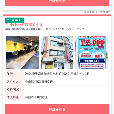
詳細を見る
最終更新日：2026/8/6
ガールズバー
Girls bar STORY 中山
神奈川県横浜市緑区台村町292-1 三経8ビル 1F / ガールズバーテンダー
住所
神奈川県横浜市緑区台村町292-1 三経8ビル 1F
アクセス
中山駅 南口 徒歩1分
給料/時給
体入時給
時給2,000円以上
詳細を見る