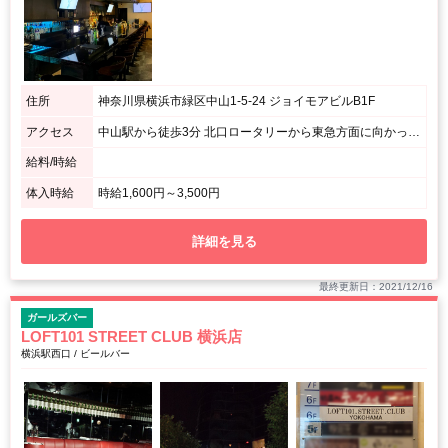
住所
神奈川県横浜市緑区中山1-5-24 ジョイモアビルB1F
アクセス
中山駅から徒歩3分 北口ロータリーから東急方面に向かってもらい左手と右手に居酒屋があります。 その左手のビル地下１階になります。
給料/時給
体入時給
時給1,600円～3,500円
詳細を見る
最終更新日：2021/12/16
ガールズバー
LOFT101 STREET CLUB 横浜店
横浜駅西口 / ビールバー