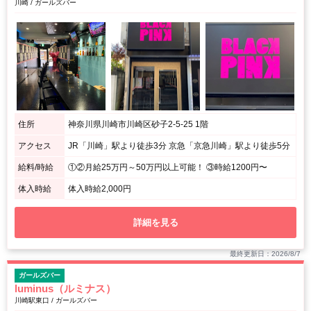
川崎 / ガールズバー
住所
神奈川県川崎市川崎区砂子2-5-25 1階
アクセス
JR「川崎」駅より徒歩3分 京急「京急川崎」駅より徒歩5分
給料/時給
①②月給25万円～50万円以上可能！ ③時給1200円〜
体入時給
体入時給2,000円
詳細を見る
最終更新日：2026/8/7
ガールズバー
luminus（ルミナス）
川崎駅東口 / ガールズバー