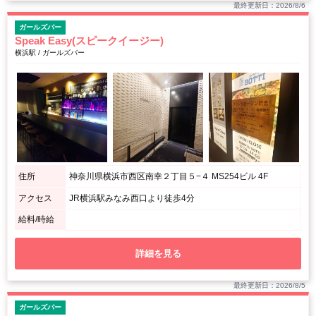
最終更新日：2026/8/6
ガールズバー
Speak Easy(スピークイージー)
横浜駅 / ガールズバー
住所
神奈川県横浜市西区南幸２丁目５−４ MS254ビル 4F
アクセス
JR横浜駅みなみ西口より徒歩4分
給料/時給
詳細を見る
最終更新日：2026/8/5
ガールズバー