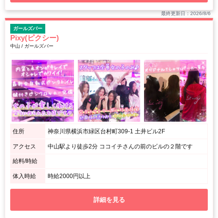
最終更新日：2026/8/6
ガールズバー
Pixy(ピクシー)
中山 / ガールズバー
住所
神奈川県横浜市緑区台村町309-1 土井ビル2F
アクセス
中山駅より徒歩2分 ココイチさんの前のビルの２階です
給料/時給
体入時給
時給2000円以上
詳細を見る