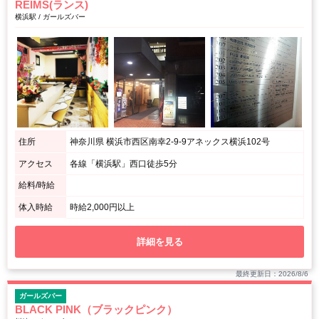
REIMS(ランス)
横浜駅 / ガールズバー
住所
神奈川県 横浜市西区南幸2-9-9アネックス横浜102号
アクセス
各線「横浜駅」西口徒歩5分
給料/時給
体入時給
時給2,000円以上
詳細を見る
最終更新日：2026/8/6
ガールズバー
BLACK PINK（ブラックピンク）