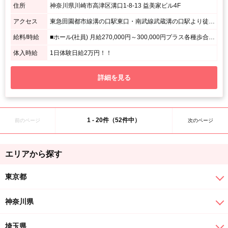
住所
神奈川県川崎市高津区溝口1-8-13 益美家ビル4F
アクセス
東急田園都市線溝の口駅東口・南武線武蔵溝の口駅より徒歩3分 / メガネストアーが入っているビル
給料/時給
■ホール(社員) 月給270,000円～300,000円プラス各種歩合あり！ ＊面接にてスタート月給は判断します。 ■ホール(アルバイト) 日給12,000円以上 ＊未経験者は研修あり
体入時給
1日体験日給2万円！！
詳細を見る
1 - 20件（52件中）
前のページ
次のページ
エリアから探す
東京都
神奈川県
埼玉県