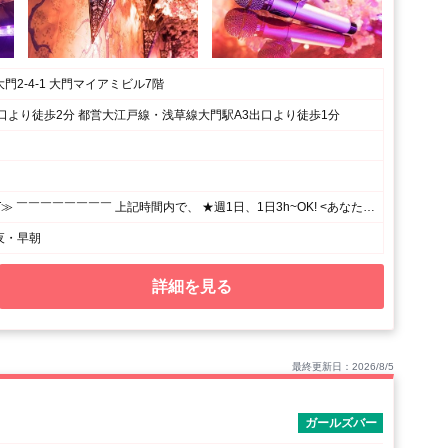
門2-4-1 大門マイアミビル7階
口より徒歩2分 都営大江戸線・浅草線大門駅A3出口より徒歩1分
≪19:00~LAST≫ ￣￣￣￣￣￣￣￣ 上記時間内で、 ★週1日、1日3h~OK! <あなたのペースで勤務OK♪> ⌒⌒⌒⌒⌒⌒⌒⌒⌒⌒⌒⌒⌒⌒⌒⌒⌒⌒⌒ 月1回の出勤でもシフト調整OK! シフトの融通がきくので、 プライベート優先で無理せずに働けます☆
夜・早朝
詳細を見る
最終更新日：2026/8/5
）
ガールズバー