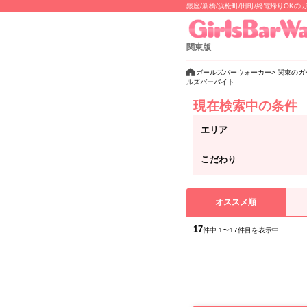
銀座/新橋/浜松町/田町/終電帰りO
関東版
ガールズバーウォーカー
関東のガ
ルズバーバイト
現在検索中の条件
エリア
こだわり
オススメ順
17
件中 1〜17件目を表示中