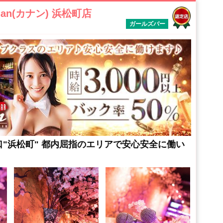
anan(カナン) 浜松町店
ガールズバー
"浜松町" 都内屈指のエリアで安心安全に働い