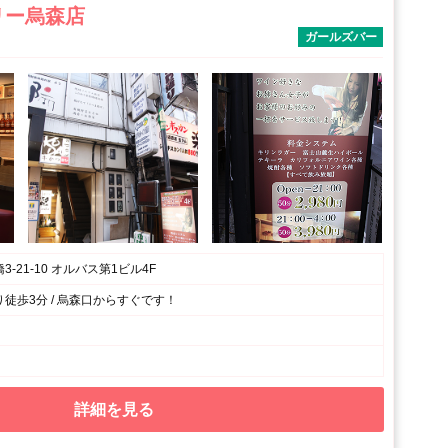
リー烏森店
ガールズバー
-21-10 オルバス第1ビル4F
徒歩3分 / 烏森口からすぐです！
詳細を見る