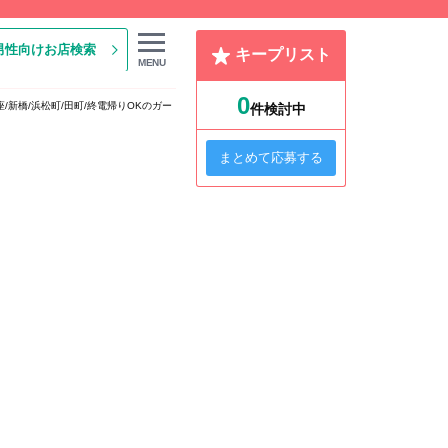
男性向けお店検索
キープリスト
MENU
0
座/新橋/浜松町/田町/終電帰りOKのガー
件検討中
まとめて応募する