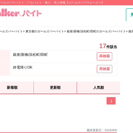
Kのガールズバーバイト・アルバイト・体入・求人情報【ガールズバーウォーカー】
ールズバーバイト
東京都のガールズバーバイト
銀座/新橋/浜松町/田町のガールズバーバイト
銀
17
件該当
銀座/新橋/浜松町/田町
再検索
終電帰りOK
再検索
新着順
更新順
人気順
1
最終更新日：2026/8/6