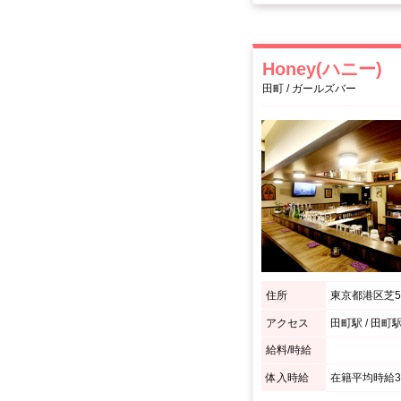
Honey(ハニー)
田町 / ガールズバー
住所
東京都港区芝5-
アクセス
田町駅 / 田
給料/時給
体入時給
在籍平均時給3