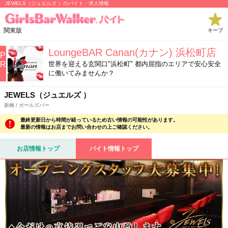
JEWELS（ジュエルズ ）のバイト・求人情報
関東版
キープ
LoungeBAR Canan(カナン) 浜松町店
P
R
世界を迎える玄関口"浜松町" 都内屈指のエリアで安心安全
に働いてみませんか？
JEWELS（ジュエルズ ）
新橋 / ガールズバー
最終更新日から時間が経っているため古い情報の可能性があります。
最新の情報はお店までお問い合わせの上ご確認ください。
お店情報トップ
バイト情報トップ