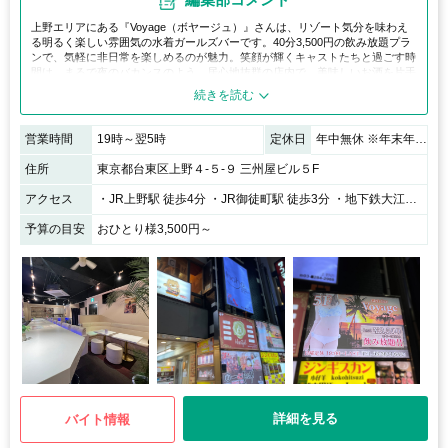
上野エリアにある『Voyage（ボヤージュ）』さんは、リゾート気分を味わえ
る明るく楽しい雰囲気の水着ガールズバーです。40分3,500円の飲み放題プラ
ンで、気軽に非日常を楽しめるのが魅力。笑顔が輝くキャストたちと過ごす時
間は、まるで夜のバカンスのよう。居心地抜群の店内で、美味しいお酒を片手
に心弾むひとときを過ごせます。
営業時間
19時～翌5時
定休日
年中無休 ※年末年始等は告知を行います。
住所
東京都台東区上野４‐５‐９ 三州屋ビル５F
アクセス
・JR上野駅 徒歩4分 ・JR御徒町駅 徒歩3分 ・地下鉄大江戸線、銀座線 上野御徒町駅 徒歩1分 ・地下鉄日比谷線 仲御徒町駅 徒歩3分
予算の目安
おひとり様3,500円～
詳細を見る
バイト情報