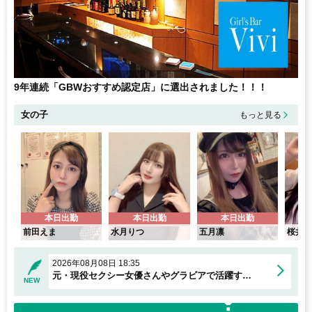
9年連続「GBWおすすめ認定店」に選出されました！！！
女の子
もっと見る
本日出勤
本日出勤
本日出勤
前田えま
水月りつ
五月凛
桜井
2026年08月08日 18:35
元・現役セクシー女優さんやグラビアで活躍する女の子も在籍中！
NEW