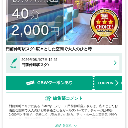
門前仲町駅スグ♪広々とした空間で大人のひと時
2026年08月07日 15:45
門前仲町駅スグ♪
NEW
編集部コメント
門前仲町エリアにある『Merry（メリー）門前仲町店』さんは、広々としたお
洒落な空間で大人のひと時を過ごせるガールズバーです。チャージは40分
2,000円と手頃で、気軽に立ち寄れるのも魅力。アットホームな雰囲気で居心
地も抜群。門前仲町駅から徒歩2分とアクセスも良好で、10周年を迎える信頼
ある人気店。落ち着いた時間を楽しみたい方におすすめです。