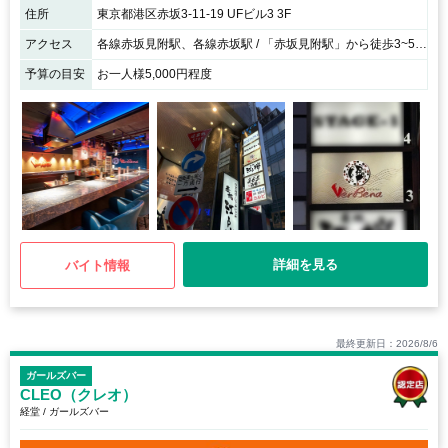
住所
東京都港区赤坂3-11-19 UFビル3 3F
アクセス
各線赤坂見附駅、各線赤坂駅 / 「赤坂見附駅」から徒歩3~5分、「赤坂駅」出口1から3~5分
予算の目安
お一人様5,000円程度
詳細を見る
バイト情報
最終更新日：2026/8/6
ガールズバー
CLEO（クレオ）
経堂 / ガールズバー