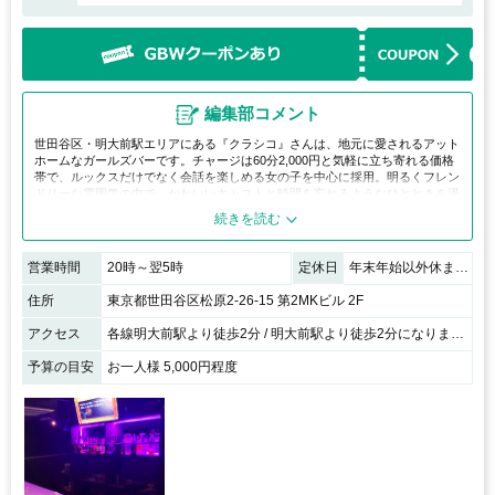
編集部コメント
世田谷区・明大前駅エリアにある『クラシコ』さんは、地元に愛されるアット
ホームなガールズバーです。チャージは60分2,000円と気軽に立ち寄れる価格
帯で、ルックスだけでなく会話を楽しめる女の子を中心に採用。明るくフレン
ドリーな雰囲気の中で、かわいいキャストと時間を忘れるようなひとときを過
ごせます。肩の力を抜いて楽しみたい方におすすめです。
営業時間
20時～翌5時
定休日
年末年始以外休まず元気に営業中です！
住所
東京都世田谷区松原2-26-15 第2MKビル 2F
アクセス
各線明大前駅より徒歩2分 / 明大前駅より徒歩2分になります。 ローソンのはす向かい１階が整骨院のビルの2Fです、入り口は奥なので少し分かり難いです(+_+)
予算の目安
お一人様 5,000円程度