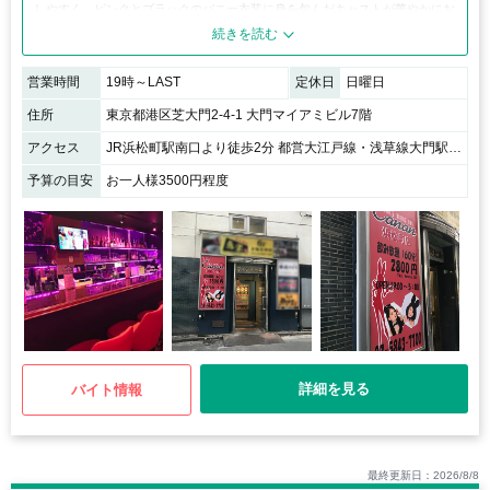
しやすく、ピンクとブラックのバニー衣装に身を包んだキャストが華やかにお
出迎え。非日常と和の調和を堪能できるお店です。
営業時間
19時～LAST
定休日
日曜日
住所
東京都港区芝大門2-4-1 大門マイアミビル7階
アクセス
JR浜松町駅南口より徒歩2分 都営大江戸線・浅草線大門駅A3出口より徒歩1分
予算の目安
お一人様3500円程度
詳細を見る
バイト情報
最終更新日：2026/8/8