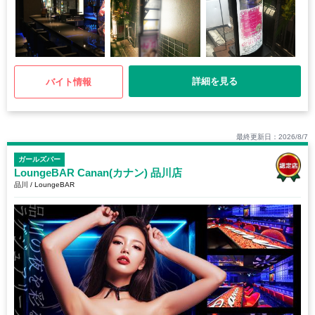
詳細を見る
バイト情報
最終更新日：2026/8/7
ガールズバー
LoungeBAR Canan(カナン) 品川店
品川 / LoungeBAR