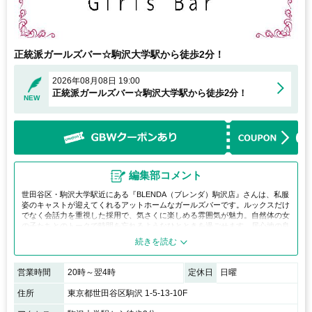
正統派ガールズバー☆駒沢大学駅から徒歩2分！
2026年08月08日 19:00
正統派ガールズバー☆駒沢大学駅から徒歩2分！
NEW
編集部コメント
世田谷区・駒沢大学駅近にある『BLENDA（ブレンダ）駒沢店』さんは、私服
姿のキャストが迎えてくれるアットホームなガールズバーです。ルックスだけ
でなく会話力を重視した採用で、気さくに楽しめる雰囲気が魅力。自然体の女
の子たちとのトークで時間を忘れるようなひとときを過ごせます。居心地の良
さを求める方にぴったりのお店です。
営業時間
20時～翌4時
定休日
日曜
住所
東京都世田谷区駒沢 1-5-13-10F