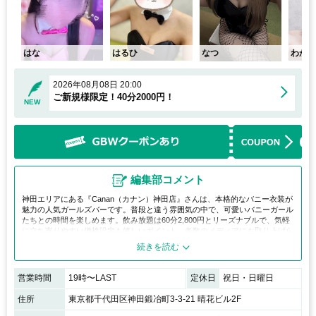
はな
はるひ
なつ
わか
2026年08月08日 20:00
ご新規様限定！40分2000円！
NEW
編集部コメント
神田エリアにある『Canan（カナン）神田店』さんは、本格的なバニー衣装が
魅力の人気ガールズバーです。普段と違う雰囲気の中で、可愛いバニーガール
たちとの時間を楽しめます。飲み放題は60分2,800円とリーズナブルで、気軽
に立ち寄りやすい価格設定も嬉しいポイント。多数のメディアにも取り上げら
れ話題を集めており、神田で非日常を味わいたい方におすすめのお店です。
営業時間
19時〜LAST
定休日
祝日・日曜日
住所
東京都千代田区神田鍛冶町3-3-21 晴花ビル2F