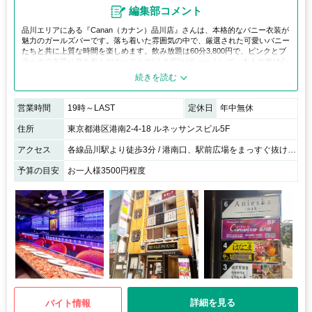
編集部コメント
品川エリアにある『Canan（カナン）品川店』さんは、本格的なバニー衣装が
魅力のガールズバーです。落ち着いた雰囲気の中で、厳選された可愛いバニー
たちと共に上質な時間を楽しめます。飲み放題は60分3,800円で、ピンクとブ
ラックの衣装に身を包んだキャストの“うさ尻”がチャーミング。大人の遊び心
を刺激する非日常的な空間です。
営業時間
19時～LAST
定休日
年中無休
住所
東京都港区港南2-4-18 ルネッサンスビル5F
アクセス
各線品川駅より徒歩3分 / 港南口、駅前広場をまっすぐ抜けて、十字路をまっすぐ進み、次のT字路の先にあるルネッサンスビルの5階になります
予算の目安
お一人様3500円程度
詳細を見る
バイト情報