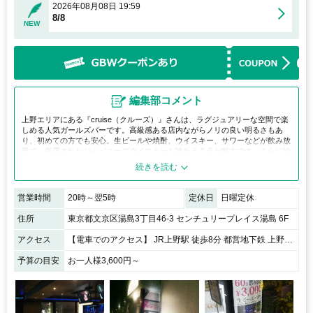
2026年08月08日 19:59
8/8
NEW
編集部コメント
上野エリアにある『cruise（クルーズ）』さんは、ラグジュアリーな空間で楽
しめる人気ガールズバーです。高級感ある店内ながらノリの良い明るさもあ
り、初めての方でも安心。生ビールや焼酎、ウイスキー、サワーなどが飲み放
題で、厳選されたジャパニーズウイスキーも味わえる点が魅力です。さらに地
域最安値の価格設定でコストパフォーマンスも抜群。20代中心の個性豊かなキ
ャストが揃い、非日常感と華やかさを気軽に堪能できるお店です。
営業時間
20時～翌5時
定休日
日曜定休
住所
東京都文京区湯島3丁目46-3 センチュリープレイス湯島 6F
アクセス
【電車でのアクセス】 JR上野駅 徒歩8分 都営地下鉄 上野御徒町駅/営団地下鉄 上野広小路駅 徒歩5分 JR御徒町駅 徒歩５分 東京メトロ千代田線湯島駅 2番出口徒歩30秒 【徒歩でのアクセス】 上野方面（仲町通り）から春日通り沿いをまっすぐきます。 すしざんまい湯島店が右側に見えますのでそちらのビルの６Fになります。 入り口はすしざんまいの角を右に入っていきます。
予算の目安
お一人様3,600円～