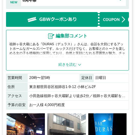
8周年祭
NEW
編集部コメント
祖師ヶ谷大蔵にある『DURAS（デュラス）』さんは、会話を大切にするアッ
トホームなガールズバーです。ルックスだけでなく、お客様とのトークを楽し
める女の子を積極的に採用しており、自然と笑顔になれる雰囲気が魅力。チャ
ージは40分1,500円とリーズナブルで、かわいい私服コーデのキャストたちと
時間を忘れるようなひとときを過ごせます。楽しく飲みたい方にぴったりのお
店です。
営業時間
20時〜翌5時
定休日
日曜日
住所
東京都世田谷区祖師谷1-9-12 小林ビル2F
アクセス
小田急線祖師ヶ谷大蔵駅より徒歩2分／祖師ヶ谷大蔵駅を出て右方向へ、祖師谷商店街のセブンイレブンを右に曲がるとすぐお店があります。
予算の目安
お一人様 4,000円程度