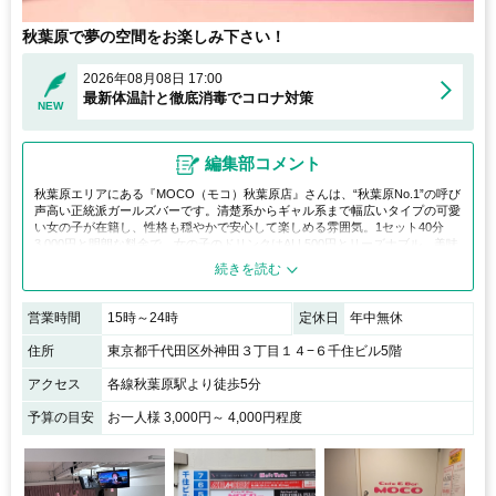
秋葉原で夢の空間をお楽しみ下さい！
2026年08月08日 17:00
最新体温計と徹底消毒でコロナ対策
NEW
編集部コメント
秋葉原エリアにある『MOCO（モコ）秋葉原店』さんは、“秋葉原No.1”の呼び
声高い正統派ガールズバーです。清楚系からギャル系まで幅広いタイプの可愛
い女の子が在籍し、性格も穏やかで安心して楽しめる雰囲気。1セット40分
3,000円と明朗な料金で、女の子のドリンクはALL500円とリーズナブル。美味
しいお酒とともに、自分好みの一人を見つけられる人気店です。
営業時間
15時～24時
定休日
年中無休
住所
東京都千代田区外神田３丁目１４−６千住ビル5階
アクセス
各線秋葉原駅より徒歩5分
予算の目安
お一人様 3,000円～ 4,000円程度