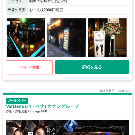
アクセス
駒沢大学駅から徒歩2分
予算の目安
お一人様2000円程度
詳細を見る
バイト情報
最終更新日：2026/7/21
ガールズバー
VerBena (バーベナ) カナングループ
赤坂・赤坂見附 / LoungeBAR