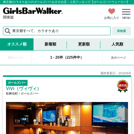
東京都/カラオケありのガールズバーおすすめ店・人気ランキング【ガールズバーウォーカー】
関東版
お気に入り
MENU
東京都すべて、カラオケあり
再検索
オススメ順
新着順
更新順
人気順
1 - 20件（225件中）
前のページ
次のページ
最終更新日：2026/8/8
ガールズバー
ViVi（ヴィヴィ）
歌舞伎町 / ガールズバー