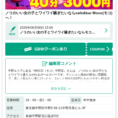
ノリのいい女の子とワイワイ騒ぎたいならcafe&bar Moco(モコ)
へ！
2026年08月08日 15:00
ノリのいい女の子とワイワイ騒ぎたいならモコへ！
NEW
編集部コメント
中野エリアにある『MOCO（モコ）中野店』さんは、ノリのいい女の子たち
とワイワイ盛り上がれるガールズバーです。テンション高めの明るい雰囲気
で、楽しく飲みたい夜にぴったり。1セット40分3,000円とわかりやすい料金設
定で、女の子のドリンクもALL500円とリーズナブル。早い時間から思い切り
盛り上がりたい方におすすめの、活気あふれる人気店です。
営業時間
18：00～翌1：00
定休日
年中無休
住所
東京都中野区中野5-56-11中野共英ビル 3F
アクセス
各線中野駅北口徒歩5分