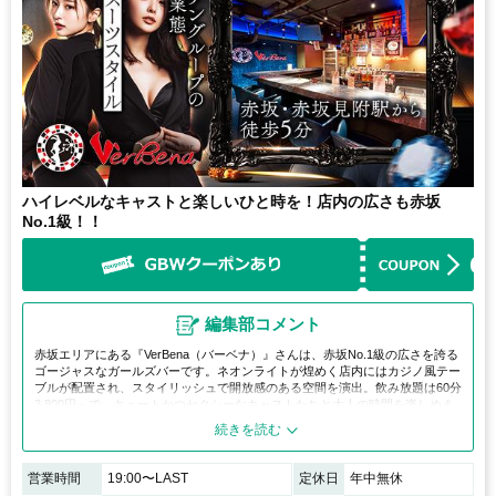
ハイレベルなキャストと楽しいひと時を！店内の広さも赤坂
No.1級！！
編集部コメント
赤坂エリアにある『VerBena（バーベナ）』さんは、赤坂No.1級の広さを誇る
ゴージャスなガールズバーです。ネオンライトが煌めく店内にはカジノ風テー
ブルが配置され、スタイリッシュで開放感のある空間を演出。飲み放題は60分
3,800円～で、キュートかつセクシーなキャストたちと大人の時間を楽しめま
す。非日常を味わいたい方におすすめのお店です。
営業時間
19:00〜LAST
定休日
年中無休