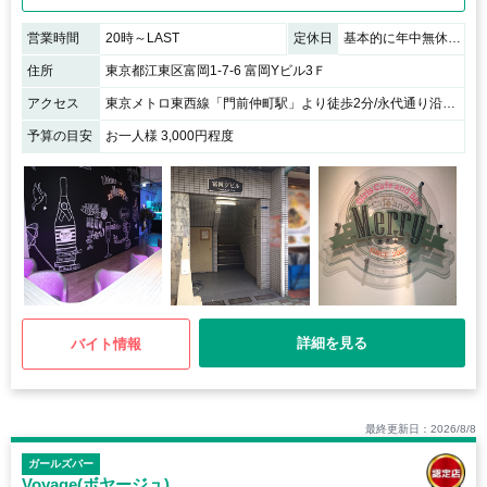
営業時間
20時～LAST
定休日
基本的に年中無休（年末年始等の休みは告知いたします）
住所
東京都江東区富岡1-7-6 富岡Yビル3Ｆ
アクセス
東京メトロ東西線「門前仲町駅」より徒歩2分/永代通り沿い富岡Yビルの3階です
予算の目安
お一人様 3,000円程度
詳細を見る
バイト情報
最終更新日：2026/8/8
ガールズバー
Voyage(ボヤージュ)