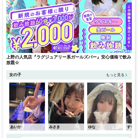
上野の人気店『ラグジュアリー系ガールズバー』安心価格で飲み
放題☆
女の子
もっと見る
あいか
みさき
ゆな
すず