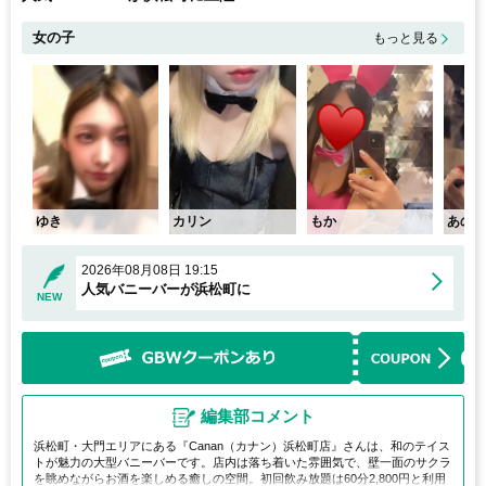
女の子
もっと見る
ゆき
カリン
もか
あの
2026年08月08日 19:15
人気バニーバーが浜松町に
NEW
編集部コメント
浜松町・大門エリアにある『Canan（カナン）浜松町店』さんは、和のテイス
トが魅力の大型バニーバーです。店内は落ち着いた雰囲気で、壁一面のサクラ
を眺めながらお酒を楽しめる癒しの空間。初回飲み放題は60分2,800円と利用