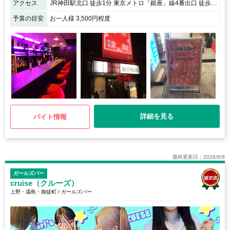
アクセス
JR神田駅北口 徒歩1分 東京メトロ「銀座」線4番出口 徒歩10秒 神田駅中央道り沿い 明治書店とソフトバンクの間、1階が東京韓麺さんのビル2Fです。
予算の目安
お一人様 3,500円程度
詳細を見る
バイト情報
最終更新日：2026/8/8
ガールズバー
cruise（クルーズ）
上野・湯島・御徒町 / ガールズバー