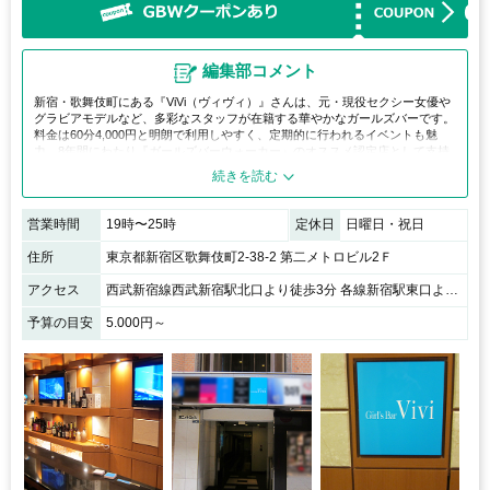
編集部コメント
新宿・歌舞伎町にある『ViVi（ヴィヴィ）』さんは、元・現役セクシー女優や
グラビアモデルなど、多彩なスタッフが在籍する華やかなガールズバーです。
料金は60分4,000円と明朗で利用しやすく、定期的に行われるイベントも魅
力。8年間にわたり『ガールズバーウォーカー』のオススメ認定店として支持
され続けており、話題性と安心感を兼ね備えています。非日常的な時間を気軽
に楽しみたい方にぴったりのお店です。
営業時間
19時〜25時
定休日
日曜日・祝日
住所
東京都新宿区歌舞伎町2-38-2 第二メトロビル2Ｆ
アクセス
西武新宿線西武新宿駅北口より徒歩3分 各線新宿駅東口より徒歩10分 / 東急歌舞伎町タワー裏、歌舞伎町交番そば、ラーメン二郎様の向かいのビルの2Ｆ
予算の目安
5.000円～