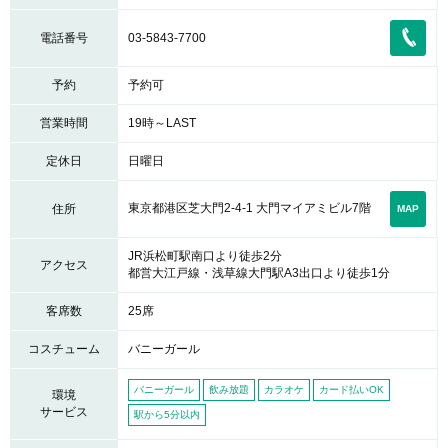
電話番号
03-5843-7700
予約
予約可
営業時間
19時～LAST
定休日
日曜日
東京都港区芝大門2-4-1 大門マイアミビル7階
住所
MAP
JR浜松町駅南口より徒歩2分
アクセス
都営大江戸線・浅草線大門駅A3出口より徒歩1分
客席数
25席
コスチューム
バニーガール
バニーガール
飲み放題
カラオケ
カード払いOK
環境
サービス
駅から5分以内