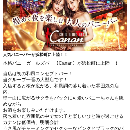
人気バニーバーが浜松町に上陸！！
本格バニーガールズバー【Canan】が浜松町に上陸！！
当店は初の和風コンセプトバー！
当グループ一番の大型店です！
入店すると桜が広がる、和風調の落ち着いた雰囲気の店
内。
壁一面に広がるサクラをバックに可愛いバニーちゃんを眺
めながら
お酒をお楽しみいただけます。
落ち着いた雰囲気の中で女の子と楽しいひと時が過ごせる
カナンは低価格、明朗会計！
うさ尻がチャーミングでセクシーなピンクとブラックのバ