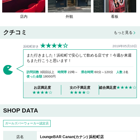
店内
外観
看板
クチコミ
もっと見る
★★★★☆
2019年05月10日
浜松町好き
また行きました！浜松町で安心して飲める店です！今週か来週
もまた行こうと思います！
訪問回数
3回目以上
時間帯
22時～
滞在時間
60分～120分
人数
2名
使った金額
18000円
★★★★☆
お店満足度
女の子満足度
総合満足度
★★★★☆
★★★★☆
SHOP DATA
ガールズバーウォーカー認定店
店名
LoungeBAR Canan(カナン) 浜松町店