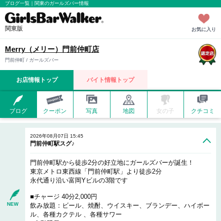
ブログ一覧｜関東のガールズバー情報
関東版
お気に入り
Merry（メリー）門前仲町店
門前仲町 / ガールズバー
お店情報トップ
バイト情報トップ
ブログ
クーポン
写真
地図
女の子
クチコミ
2026年08月07日 15:45
門前仲町駅スグ♪
門前仲町駅から徒歩2分の好立地にガールズバーが誕生！
東京メトロ東西線「門前仲町駅」より徒歩2分
永代通り沿い富岡Yビルの3階です
■チャージ 40分2,000円
NEW
飲み放題：ビール、焼酎、ウイスキー、ブランデー、ハイボー
ル、各種カクテル 、各種サワー