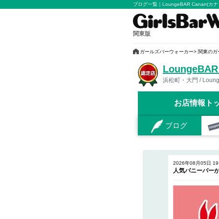
ブログ一覧｜LoungeBAR Canan
関東版
ガールズバーウォーカー
関東のガ
LoungeBA
浜松町・大門 / Loun
お店情報ト
ブログ
2026年08月05日 19
人気バニーバー