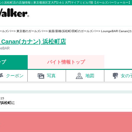
(カナン) 浜松町店の店舗情報 | 東京都港区芝大門2-4-1 大門マイアミビル7階【ガールズバーウォーカー】
ールズバー
東京都のガールズバー
銀座/新橋/浜松町/田町のガールズバー
LoungeBAR Canan
R Canan(カナン) 浜松町店
geBAR
ップ
バイト情報トップ
クーポン
写真
地図
女の
:15
が浜松町に