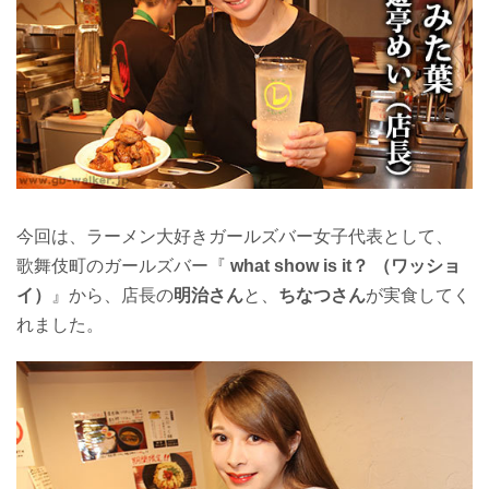
今回は、ラーメン大好きガールズバー女子代表として、
歌舞伎町のガールズバー『
what show is it？ （ワッショ
イ）
』から、店長の
明治さん
と、
ちなつさん
が実食してく
れました。