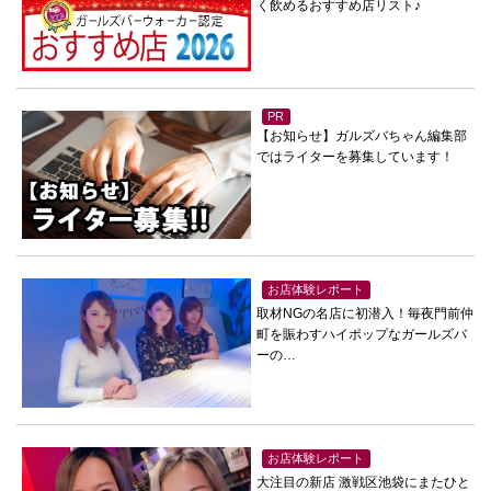
く飲めるおすすめ店リスト♪
PR
【お知らせ】ガルズバちゃん編集部
ではライターを募集しています！
お店体験レポート
取材NGの名店に初潜入！毎夜門前仲
町を賑わすハイポップなガールズバ
ーの…
お店体験レポート
大注目の新店 激戦区池袋にまたひと