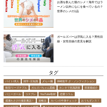
お酒を飲んだ後のシメ！海外ではラ
ーメン以外になにを食べているの？
世界のシメの1品
ガールズバーは浮気に入る？男性目
線・女性目線の意見を解説
タグ
バイト/求人
雑学･豆知識
〆らー麺
神崎龍平 ざ・ノンフィクション
格安/リーズナブル
ガルズバちゃん図鑑
ホンネで意識調査
部屋着紹介
バニーガール
コスプレ
YouTube取材
恋愛コラム
成瀬わさびの撮影裏話！
攻略法
カバンの中身チェック
おうちダンス！
コロナ対策
イベント情報
働くならココ！人気のガールズバー厳選