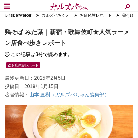
GirlsBarWalker
ガルズバちゃん
お店体験レポート
鶏そば 
鶏そば みた葉｜新宿・歌舞伎町★人気ラーメ
ン店食べ歩きレポート
この記事は3分で読めます。
お店体験レポート
最終更新日：2025年2月5日
投稿日：2019年1月15日
著者情報：
山本 直樹（ガルズバちゃん編集部）