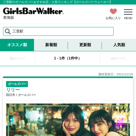
三里駅のガールズバーおすすめ店・人気ランキング【ガールズバーウォーカー】
東海版
お気に入り
MENU
三里駅
オススメ順
新着順
更新順
人気順
1 - 1件（1件中）
前のページ
次のページ
最終更新日：2021/12/16
ガールズバー
リリー
四日市 / ガールズバー