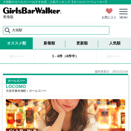
大垣駅のガールズバーおすすめ店・人気ランキング【ガールズバーウォーカー】
東海版
お気に入り
MENU
大垣駅
オススメ順
新着順
更新順
人気順
1 - 4件（4件中）
前のページ
次のページ
最終更新日：2021/12/16
ガールズバー
LOCOMO
大垣市東外側町 / ガールズバー