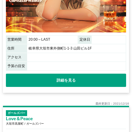
営業時間
20:00～LAST
定休日
住所
岐阜県大垣市東外側町1-1-3 山田ビル1F
アクセス
予算の目安
詳細を見る
最終更新日：2021/12/16
ガールズバー
Love＆Peace
大垣市高屋町 / ガールズバー