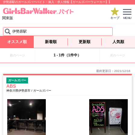
伊勢原駅のガールズバーバイト・体入・求人情報【ガールズバーウォーカー】】
関東版
キープ
MENU
伊勢原駅
オススメ順
新着順
更新順
人気順
1 - 1件（1件中）
前のページ
次のページ
最終更新日：2021/12/16
ガールズバー
ABS
神奈川県伊勢原市 / ガールズバー