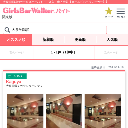
大泉学園駅のガールズバーバイト・体入・求人情報【ガールズバーウォーカー】】
関東版
キープ
MENU
大泉学園駅
オススメ順
新着順
更新順
人気順
1 - 1件（1件中）
前のページ
次のページ
最終更新日：2021/12/16
ガールズバー
Kaguya
大泉学園 / カウンターレディ