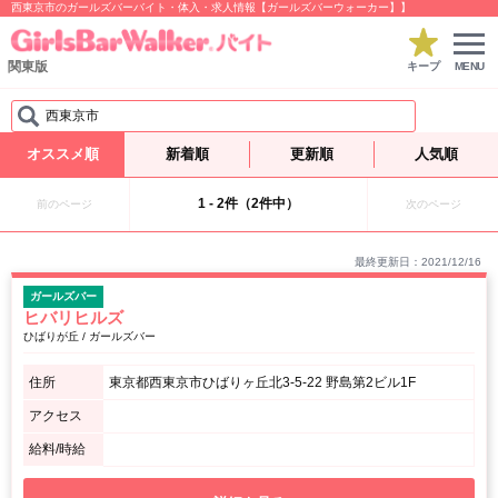
西東京市のガールズバーバイト・体入・求人情報【ガールズバーウォーカー】】
関東版
キープ
MENU
西東京市
オススメ順
新着順
更新順
人気順
1 - 2件（2件中）
前のページ
次のページ
最終更新日：2021/12/16
ガールズバー
ヒバリヒルズ
ひばりが丘 / ガールズバー
住所
東京都西東京市ひばりヶ丘北3-5-22 野島第2ビル1F
アクセス
給料/時給