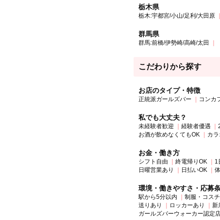
栃木県
栃木:宇都宮/小山/足利/大田原
群馬県
群馬:前橋/伊勢崎/高崎/太田
こだわりから探す
お店のタイプ・特徴
正統派ガールズバー
コンカ
私でも大丈夫？
未経験者歓迎
経験者優遇
お酒が飲めなくてもOK
カラ
お金・働き方
シフト自由
終電帰りOK
1
日曜営業あり
日払いOK
環境・働きやすさ・応募
駅から5分以内
制服・コスチ
送りあり
ロッカーあり
新
ガールズバーウォーカー認定