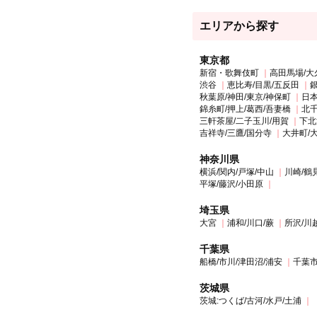
エリアから探す
東京都
新宿・歌舞伎町
高田馬場/大
渋谷
恵比寿/目黒/五反田
銀
秋葉原/神田/東京/神保町
日本
錦糸町/押上/葛西/吾妻橋
北千
三軒茶屋/二子玉川/用賀
下北
吉祥寺/三鷹/国分寺
大井町/
神奈川県
横浜/関内/戸塚/中山
川崎/鶴
平塚/藤沢/小田原
埼玉県
大宮
浦和/川口/蕨
所沢/川
千葉県
船橋/市川/津田沼/浦安
千葉市
茨城県
茨城:つくば/古河/水戸/土浦