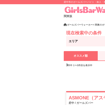
府中市のガールズバーバイト・体入・
関東版
ガールズバーウォーカー
関東のガ
現在検索中の条件
エリア
オススメ順
3
件中 1〜3件目を表示中
ASMONE（ア
府中 / ガールズバー