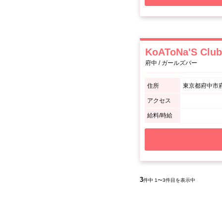
KoAToNa'S 
府中 / ガールズバー
住所
東京都府中市府中
アクセス
給料/時給
3
件中 1〜3件目を表示中