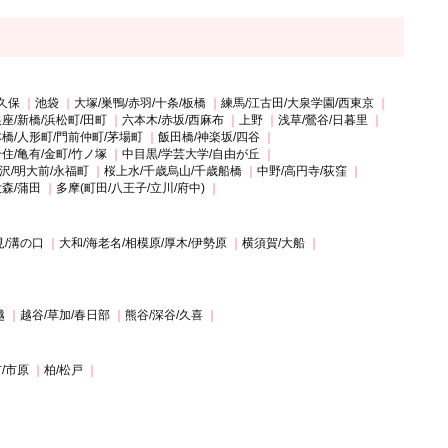
久保
池袋
大塚/巣鴨/赤羽/十条/板橋
練馬/江古田/大泉学園/西東京
座/新橋/浜松町/田町
六本木/赤坂/西麻布
上野
浅草/鶯谷/日暮里
橋/人形町/門前仲町/茅場町
飯田橋/神楽坂/四谷
住/亀有/金町/竹ノ塚
中目黒/学芸大学/自由が丘
沢/明大前/永福町
桜上水/千歳烏山/千歳船橋
中野/高円寺/荻窪
大森/蒲田
多摩(町田/八王子/立川/府中)
見/溝の口
大和/海老名/相模原/厚木/伊勢原
横須賀/大船
越
越谷/草加/春日部
熊谷/深谷/久喜
/市原
柏/松戸