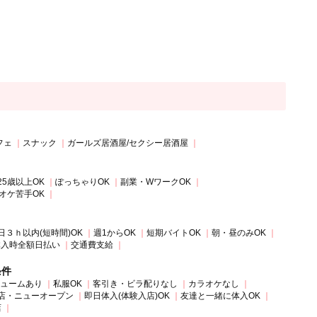
フェ
スナック
ガールズ居酒屋/セクシー居酒屋
25歳以上OK
ぽっちゃりOK
副業・WワークOK
オケ苦手OK
日３ｈ以内(短時間)OK
週1からOK
短期バイトOK
朝・昼のみOK
体入時全額日払い
交通費支給
条件
ュームあり
私服OK
客引き・ビラ配りなし
カラオケなし
店・ニューオープン
即日体入(体験入店)OK
友達と一緒に体入OK
店