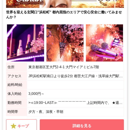
世界を迎える玄関口"浜松町" 都内屈指のエリアで安心安全に働いてみませ
んか？
住所
東京都港区芝大門2-4-1 大門マイアミビル7階
アクセス
JR浜松町駅南口より徒歩2分 都営大江戸線・浅草線大門駅A3出口より徒歩1分
給料/時給
体入時給
3,000円～
勤務時間
>≪19:00~LAST≫ ￣￣￣￣￣￣￣￣ 上記時間内で、 ★週1日、1日3h~OK! <あなたのペースで勤務OK♪> ⌒⌒⌒⌒⌒⌒⌒⌒⌒⌒⌒⌒⌒⌒⌒⌒⌒⌒⌒ 月1回の出勤でもシフト調整OK! シフトの融通がきくので、 プライベート優先で無理せずに働けます☆
時間帯
夕方・夜、深夜・早朝
詳細を見る
キープ