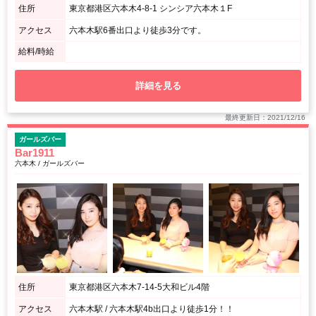
住所
東京都港区六本木4-8-1 シンシア六本木１F
アクセス
六本木駅6番出口より徒歩3分です。
給料/時給
詳細を見る
最終更新日：2021/12/16
ガールズバー
Bar1911
六本木 / ガールズバー
住所
東京都港区六本木7-14-5大和ビル4階
アクセス
六本木駅 / 六本木駅4b出口より徒歩1分！！