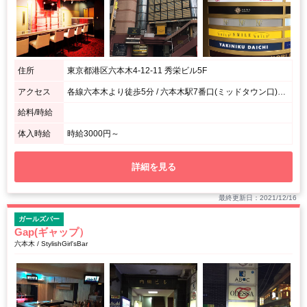
住所
東京都港区六本木4-12-11 秀栄ビル5F
アクセス
各線六本木より徒歩5分 / 六本木駅7番口(ミッドタウン口)からなら徒歩30秒です！
給料/時給
体入時給
時給3000円～
詳細を見る
最終更新日：2021/12/16
ガールズバー
Gap(ギャップ）
六本木 / StylishGirl'sBar