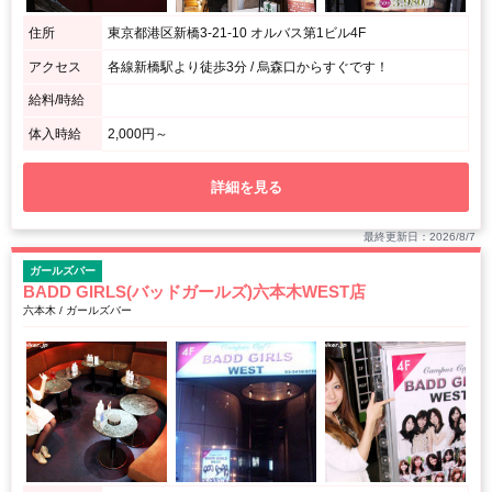
住所
東京都港区新橋3-21-10 オルバス第1ビル4F
アクセス
各線新橋駅より徒歩3分 / 烏森口からすぐです！
給料/時給
体入時給
2,000円～
詳細を見る
最終更新日：2026/8/7
ガールズバー
BADD GIRLS(バッドガールズ)六本木WEST店
六本木 / ガールズバー