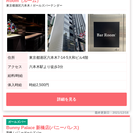
Room（ルーム）
東京都港区六本木 / ガールズバーテンダー
住所
東京都港区六本木7-14-5大和ビル4階
アクセス
六本木駅より徒歩3分
給料/時給
体入時給
時給2,500円
詳細を見る
最終更新日：2021/12/16
ガールズバー
Bunny Palace 新橋店(バニーパレス)
新橋 / バニーガールズバー