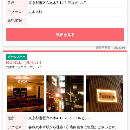
住所
東京都港区六本木7-14-1 宝祥ビル4F
アクセス
六本木駅
給料/時給
詳細を見る
最終更新日：2026/8/6
ガールズバー
RUTILE（ルチル）
六本木 / ラグジュアリーバー
住所
東京都港区六本木4-12-2 FALCONビル2F
アクセス
各線六本木駅から徒歩1分 店内画像に地図がございます。ご覧ください。