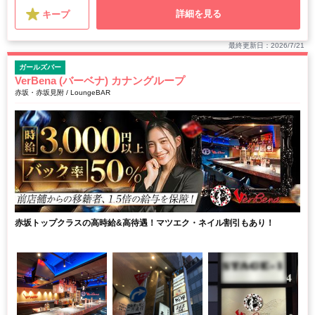
詳細を見る
キープ
最終更新日：2026/7/21
ガールズバー
VerBena (バーベナ) カナングループ
赤坂・赤坂見附 / LoungeBAR
赤坂トップクラスの高時給&高待遇！マツエク・ネイル割引もあり！