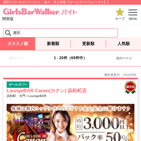
港区のガールズバーバイト・体入・求人情報【ガールズバーウォーカー】】
関東版
キープ
MENU
港区
オススメ順
新着順
更新順
人気順
1 - 20件（69件中）
前のページ
次のページ
最終更新日：2026/8/9
ガールズバー
LoungeBAR Canan(カナン) 浜松町店
浜松町・大門 / LoungeBAR