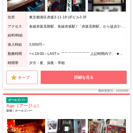
住所
東京都港区赤坂3-11-19 UFビル3 3F
アクセス
各線赤坂見附駅、各線赤坂駅 / 「赤坂見附駅」から徒歩3~5分、「赤坂駅」出口1から3~5分
給料/時給
体入時給
3,000円～
勤務時間
>≪19:00～LAST≫ ￣￣￣￣￣￣￣￣ 上記時間内で、 ★週1日、1日3h~OK! <あなたのペースで勤務OK♪> ⌒⌒⌒⌒⌒⌒⌒⌒⌒⌒⌒⌒⌒⌒⌒⌒⌒⌒⌒ 月1回の出勤でもシフト調整OK! シフトの融通がきくので、 プライベート優先で無理せずに働けます☆
時間帯
夕方・夜、深夜・早朝
詳細を見る
キープ
最終更新日：2026/8/8
ガールズバー
Age（アージュ）
新橋 / ガールズバー