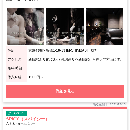
住所
東京都港区新橋1-18-13 IM-SHIMBASHI 6階
アクセス
新橋駅より徒歩3分 / 外堀通りを新橋駅から虎ノ門方面に歩いてすぐ。路面に地下の中華屋さんの看板が出ているビルの6階です。
給料/時給
体入時給
1500円～
詳細を見る
最終更新日：2021/12/16
ガールズバー
SPICY（スパイシー）
六本木 / ガールズバー