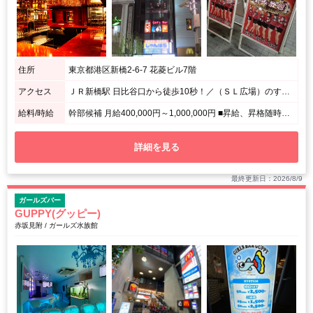
住所
東京都港区新橋2-6-7 花菱ビル7階
アクセス
ＪＲ新橋駅 日比谷口から徒歩10秒！／（ＳＬ広場）のすぐ前です！1階が富士ソバのビルです！
給料/時給
幹部候補 月給400,000円～1,000,000円 ■昇給、昇格随時！ ■日払いOK！ ※月給100万円以上も可能！ ホール(社員) 月給300,000円～500,000円 ■昇給、昇格随時！
詳細を見る
最終更新日：2026/8/9
ガールズバー
GUPPY(グッピー)
赤坂見附 / ガールズ水族館