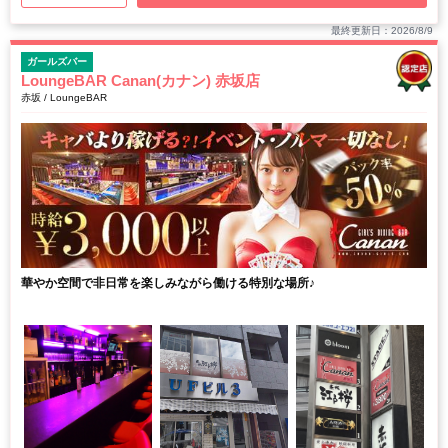
最終更新日：2026/8/9
ガールズバー
LoungeBAR Canan(カナン) 赤坂店
赤坂 / LoungeBAR
華やか空間で非日常を楽しみながら働ける特別な場所♪