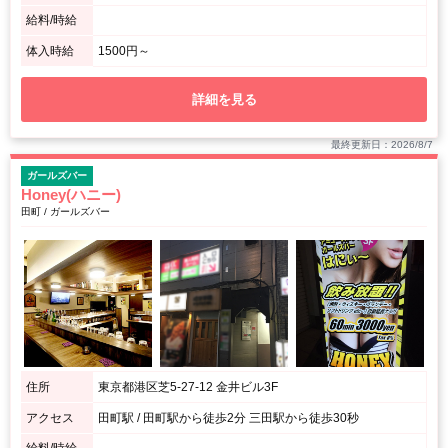
給料/時給
体入時給
1500円～
詳細を見る
最終更新日：2026/8/7
ガールズバー
Honey(ハニー)
田町 / ガールズバー
住所
東京都港区芝5-27-12 金井ビル3F
アクセス
田町駅 / 田町駅から徒歩2分 三田駅から徒歩30秒
給料/時給