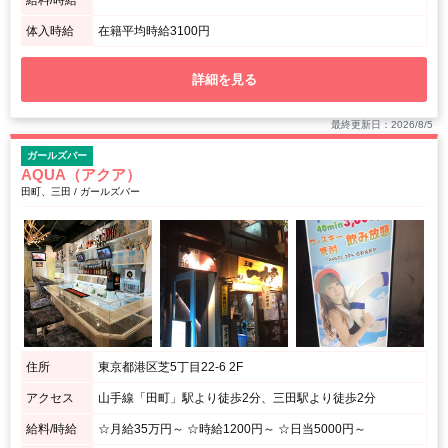
体入時給
在籍平均時給3100円
詳細を見る
最終更新日：2026/8/5
ガールズバー
AQUA（アクア）
田町、三田 / ガールズバー
住所
東京都港区芝5丁目22-6 2F
アクセス
山手線「田町」駅より徒歩2分、三田駅より徒歩2分
給料/時給
☆月給35万円～ ☆時給1200円～ ☆日当5000円～