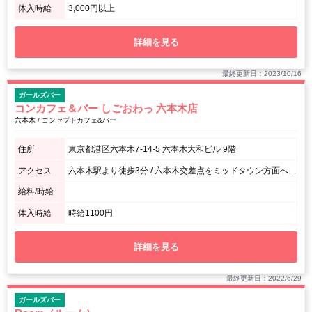
体入時給
3,000円以上
詳細を見る
最終更新日：2023/10/16
ガールズバー
コンカフェ＆バー しごおわっ 六本木店
六本木 / コンセプトカフェ&バー
住所
東京都港区六本木7-14-5 六本木大和ビル 9階
アクセス
六本木駅より徒歩3分 / 六本木交差点をミッドタウン方面へ1分ほど歩き、1階がゆきざきのビルの9Fです。
給料/時給
体入時給
時給1100円
詳細を見る
最終更新日：2022/6/29
ガールズバー