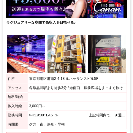
ラグジュアリーな空間で高収入を目指せる♪
住所
東京都港区港南2-4-18 ルネッサンスビル5F
アクセス
各線品川駅より徒歩3分 / 港南口、駅前広場をまっすぐ抜けて、十字路をまっすぐ進み、次のT字路の先にあるルネッサンスビルの5階になります
給料/時給
体入時給
3,000円～
勤務時間
>≪19:00~LAST≫ ￣￣￣￣￣￣￣￣ 上記時間内で、 ★週1日、1日3h~OK! <あなたのペースで勤務OK♪> ⌒⌒⌒⌒⌒⌒⌒⌒⌒⌒⌒⌒⌒⌒⌒⌒⌒⌒⌒ 月1回の出勤でもシフト調整OK! シフトの融通がきくので、 プライベート優先で無理せずに働けます☆
時間帯
夕方・夜、深夜・早朝