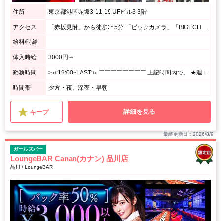
住所
東京都港区赤坂3-11-19 UFビル3 3階
アクセス
「赤坂見附」から徒歩3~5分 「ビックカメラ」「BIGECHO」を直進 「カラオケ館」を左折し「赤坂みすじ通り」を直進 「UF3」というビルの3階です 「赤坂駅」出口1から3~5分 Y字路にある「カラオケ館」を右折 「センチュリオンホテル」を左折し直進 「UF3」というビルの3階です
給料/時給
体入時給
3000円～
勤務時間
>≪19:00~LAST≫ ￣￣￣￣￣￣￣￣ 上記時間内で、 ★週1日、1日3h~OK! <あなたのペースで勤務OK♪> ⌒⌒⌒⌒⌒⌒⌒⌒⌒⌒⌒⌒⌒⌒⌒⌒⌒⌒⌒ 月1回の出勤でもシフト調整OK! シフトの融通がきくので、 プライベート優先で無理せずに働けます☆
時間帯
夕方・夜、深夜・早朝
詳細を見る
キープ
最終更新日：2026/8/9
ガールズバー
LoungeBAR Canan(カナン) 品川店
品川 / LoungeBAR