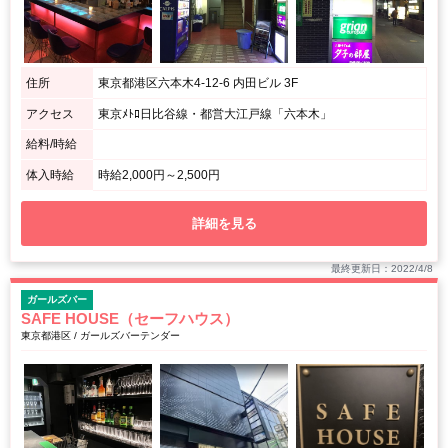
住所
東京都港区六本木4-12-6 内田ビル 3F
アクセス
東京ﾒﾄﾛ日比谷線・都営大江戸線「六本木」
給料/時給
体入時給
時給2,000円～2,500円
詳細を見る
最終更新日：2022/4/8
ガールズバー
SAFE HOUSE（セーフハウス）
東京都港区 / ガールズバーテンダー