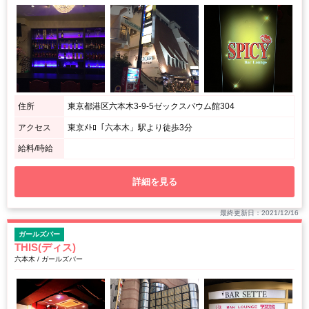
住所
東京都港区六本木3-9-5ゼックスバウム館304
アクセス
東京ﾒﾄﾛ「六本木」駅より徒歩3分
給料/時給
詳細を見る
最終更新日：2021/12/16
ガールズバー
THIS(ディス)
六本木 / ガールズバー