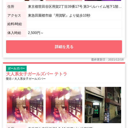
住所
東京都世田谷区用賀2丁目39番17号 第3ベルハイム地下1階F1号室
アクセス
東急田園都市線『用賀駅』より徒歩10秒
給料/時給
体入時給
2,500円～
詳細を見る
最終更新日：2021/12/16
ガールズバー
大人系女子ガールズバー テトラ
鶯谷 / 大人系女子ガールズバー