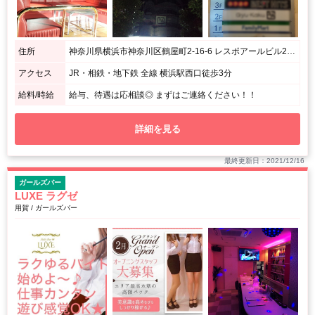
住所
神奈川県横浜市神奈川区鶴屋町2-16-6 レスポアールビル295 6Ｆ
アクセス
JR・相鉄・地下鉄 全線 横浜駅西口徒歩3分
給料/時給
給与、待遇は応相談◎ まずはご連絡ください！！
詳細を見る
最終更新日：2021/12/16
ガールズバー
LUXE ラグゼ
用賀 / ガールズバー