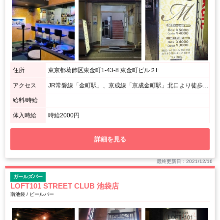
住所
東京都葛飾区東金町1-43-8 東金町ビル２F
アクセス
JR常磐線「金町駅」、京成線「京成金町駅」北口より徒歩1分
給料/時給
体入時給
時給2000円
詳細を見る
最終更新日：2021/12/16
ガールズバー
LOFT101 STREET CLUB 池袋店
南池袋 / ビールバー