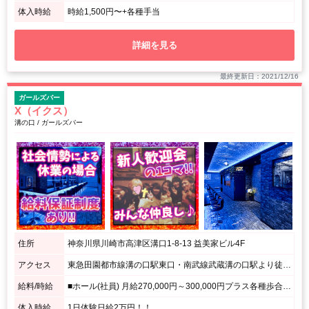
体入時給
時給1,500円〜+各種手当
詳細を見る
最終更新日：2021/12/16
ガールズバー
X（イクス）
溝の口 / ガールズバー
住所
神奈川県川崎市高津区溝口1-8-13 益美家ビル4F
アクセス
東急田園都市線溝の口駅東口・南武線武蔵溝の口駅より徒歩3分 / メガネストアーが入っているビル
給料/時給
■ホール(社員) 月給270,000円～300,000円プラス各種歩合あり！ ＊面接にてスタート月給は判断します。 ■ホール(アルバイト) 日給12,000円以上 ＊未経験者は研修あり
体入時給
1日体験日給2万円！！