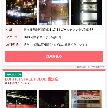
住所
東京都豊島区南池袋1-17-13 ゴールデンプラザ池袋7F
アクセス
JR線 池袋駅東口より徒歩5分
給料/時給
給与、待遇は応相談◎ まずはご連絡ください！！
詳細を見る
最終更新日：2021/12/16
ガールズバー
LOFT101 STREET CLUB 横浜店
横浜駅西口 / ビールバー