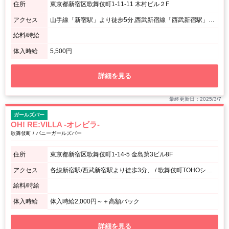
住所
東京都新宿区歌舞伎町1-11-11 木村ビル２F
アクセス
山手線「新宿駅」より徒歩5分,西武新宿線「西武新宿駅」より徒歩5分,東京メトロ丸ノ内線「新宿駅」より徒歩5分。 / ※叙々苑ビル「游玄亭」のそばです。
給料/時給
体入時給
5,500円
詳細を見る
最終更新日：2025/3/7
ガールズバー
OH! RE:VILLA -オレビラ-
歌舞伎町 / バニーガールズバー
住所
東京都新宿区歌舞伎町1-14-5 金島第3ビル8F
アクセス
各線新宿駅/西武新宿駅より徒歩3分、 / 歌舞伎町TOHOシネマズの目の前のビルになります
給料/時給
体入時給
体入時給2,000円～＋高額バック
詳細を見る