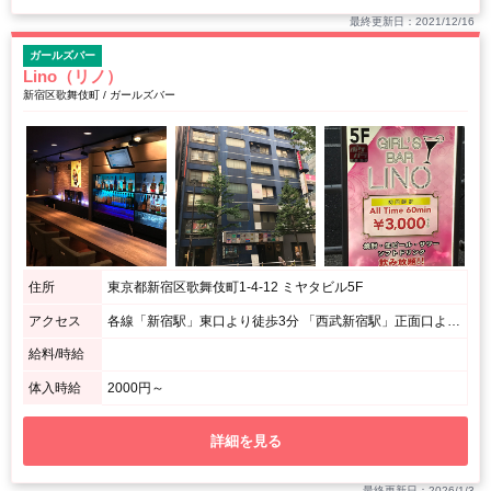
最終更新日：2021/12/16
ガールズバー
Lino（リノ）
新宿区歌舞伎町 / ガールズバー
住所
東京都新宿区歌舞伎町1-4-12 ミヤタビル5F
アクセス
各線「新宿駅」東口より徒歩3分 「西武新宿駅」正面口より徒歩3分
給料/時給
体入時給
2000円～
詳細を見る
最終更新日：2026/1/3