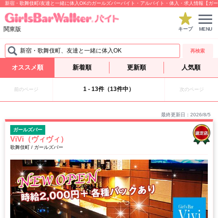
新宿・歌舞伎町/友達と一緒に体入OKのガールズバーバイト・アルバイト・体入・求人情報【ガ
関東版
キープ
MENU
新宿・歌舞伎町、友達と一緒に体入OK
再検索
オススメ順
新着順
更新順
人気順
1 - 13件（13件中）
前のページ
次のページ
最終更新日：2026/8/5
ガールズバー
ViVi（ヴィヴィ）
歌舞伎町 / ガールズバー