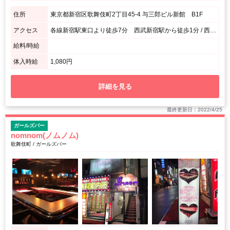
住所
東京都新宿区歌舞伎町2丁目45-4 与三郎ビル新館 B1F
アクセス
各線新宿駅東口より徒歩7分 西武新宿駅から徒歩1分 / 西武新宿駅北口、ローソン斜め前ケパブ屋さんをまっすぐ。 ライブハウスMARSさんを通り、ゴーゴーカレー西武新宿店さんの隣の隣。 JR新宿駅東口、歌舞伎町口ゴジラのビルを目指し、新宿交番さんをみつけたらゴーゴーカレー西武新宿店さんを目印に隣の隣。
給料/時給
体入時給
1,080円
詳細を見る
最終更新日：2022/4/25
ガールズバー
nomnom(ノムノム)
歌舞伎町 / ガールズバー