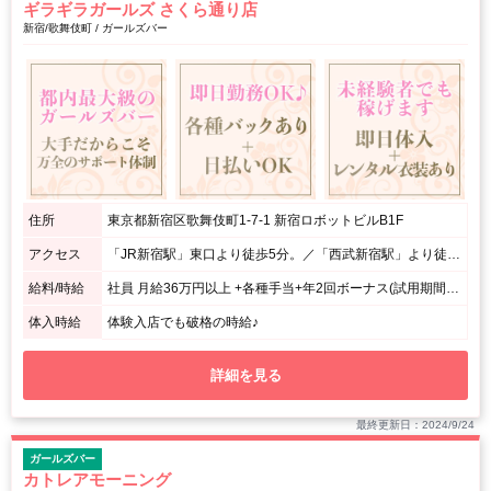
ギラギラガールズ さくら通り店
新宿/歌舞伎町 / ガールズバー
住所
東京都新宿区歌舞伎町1-7-1 新宿ロボットビルB1F
アクセス
「JR新宿駅」東口より徒歩5分。／「西武新宿駅」より徒歩2分。
給料/時給
社員 月給36万円以上 +各種手当+年2回ボーナス(試用期間有) DJ、MC、大道具経験者歓迎!！ アルバイト 時給2000円（試用期間有）
体入時給
体験入店でも破格の時給♪
詳細を見る
最終更新日：2024/9/24
ガールズバー
カトレアモーニング