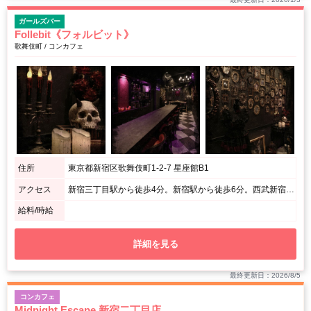
ガールズバー
Follebit《フォルビット》
歌舞伎町 / コンカフェ
住所
東京都新宿区歌舞伎町1-2-7 星座館B1
アクセス
新宿三丁目駅から徒歩4分。新宿駅から徒歩6分。西武新宿駅から徒歩6分。新宿西口駅から徒歩9分。東新宿駅から徒歩9分 / 新宿区役所通り、カラオケパセラ新宿本店の前のビルです
給料/時給
詳細を見る
最終更新日：2026/8/5
コンカフェ
Midnight Escape 新宿二丁目店