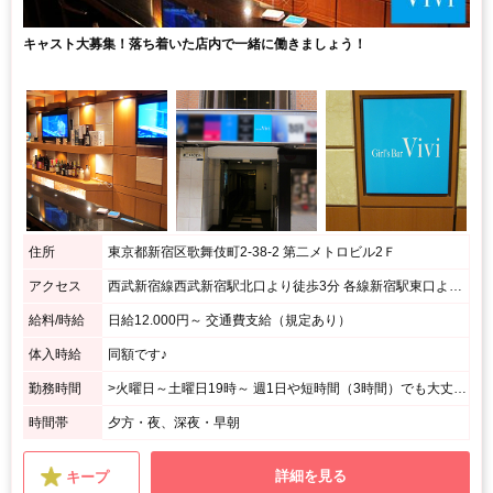
キャスト大募集！落ち着いた店内で一緒に働きましょう！
住所
東京都新宿区歌舞伎町2-38-2 第二メトロビル2Ｆ
アクセス
西武新宿線西武新宿駅北口より徒歩3分 各線新宿駅東口より徒歩10分 / 東急歌舞伎町タワー裏、歌舞伎町交番そば、ラーメン二郎様の向かいのビルの2Ｆ
給料/時給
日給12.000円～ 交通費支給（規定あり）
体入時給
同額です♪
勤務時間
>火曜日～土曜日19時～ 週1日や短時間（3時間）でも大丈夫ですよ♪ その他ご相談は、何でも柔軟に対応します。
時間帯
夕方・夜、深夜・早朝
詳細を見る
キープ