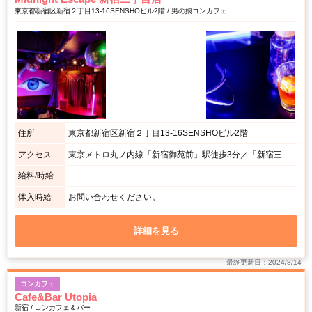
東京都新宿区新宿２丁目13-16SENSHOビル2階 / 男の娘コンカフェ
住所
東京都新宿区新宿２丁目13-16SENSHOビル2階
アクセス
東京メトロ丸ノ内線「新宿御苑前」駅徒歩3分／「新宿三丁目」駅徒歩5分
給料/時給
体入時給
お問い合わせください。
詳細を見る
最終更新日：2024/8/14
コンカフェ
Cafe&Bar Utopia
新宿 / コンカフェ＆バー