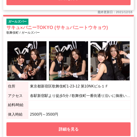
最終更新日：2021/12/16
ガールズバー
サキュ×バニーTOKYO (サキュバニートウキョウ)
歌舞伎町 / ガールズバー
住所
東京都新宿区歌舞伎町1-23-12 第10NKビル１Ｆ
アクセス
各駅新宿駅より徒歩5分 / 歌舞伎町一番街通り沿いに御座います。
給料/時給
体入時給
2500円～3500円
詳細を見る