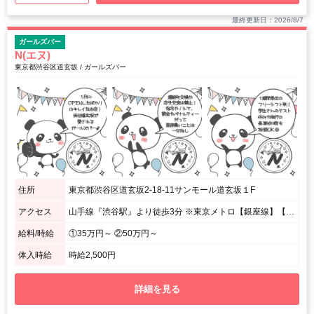
最終更新日：2026/8/7
ガールズバー
N(エヌ)
東京都渋谷区道玄坂 / ガールズバー
住所
東京都渋谷区道玄坂2-18-11サンモール道玄坂１F
アクセス
山手線『渋谷駅』より徒歩3分 ※東京メトロ【銀座線】【半蔵門線】の『渋谷駅』からも3分以内
給料/時給
①35万円～ ②50万円～
体入時給
時給2,500円
詳細を見る