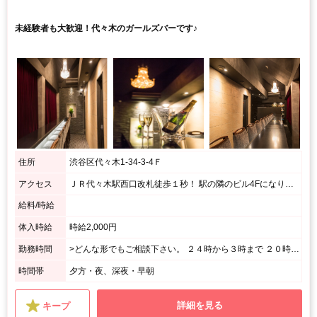
未経験者も大歓迎！代々木のガールズバーです♪
住所
渋谷区代々木1-34-3-4Ｆ
アクセス
ＪＲ代々木駅西口改札徒歩１秒！ 駅の隣のビル4Fになります。
給料/時給
体入時給
時給2,000円
勤務時間
>どんな形でもご相談下さい。 ２４時から３時まで ２０時から終電まで ２２時から２時までetc... 一緒に最適な働き方を考えます。
時間帯
夕方・夜、深夜・早朝
詳細を見る
キープ