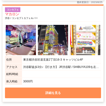
最終更新日：2023/8/25
コンカフェ
マカロン
渋谷 / コンセプトカフェ＆バー
住所
東京都渋谷区道玄坂2丁目16-3 キャッツビル4F
アクセス
渋谷駅徒歩3分♪ 【行き方】 JR渋谷駅 / SHIBUYA109を左側に沿って歩いていき、200mほど進んだら右手に「しぶや百軒店」のアーチが出てきます。アーチの左側の黄色いビルの4階がマカロンです。
給料/時給
体入時給
3000円
詳細を見る