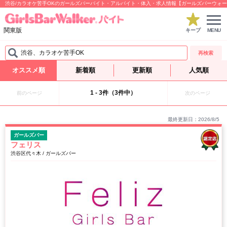
渋谷/カラオケ苦手OKのガールズバーバイト・アルバイト・体入・求人情報【ガールズバーウォ
関東版
キープ
MENU
渋谷、カラオケ苦手OK
再検索
オススメ順
新着順
更新順
人気順
1 - 3件（3件中）
前のページ
次のページ
最終更新日：2026/8/5
ガールズバー
フェリス
渋谷区代々木 / ガールズバー