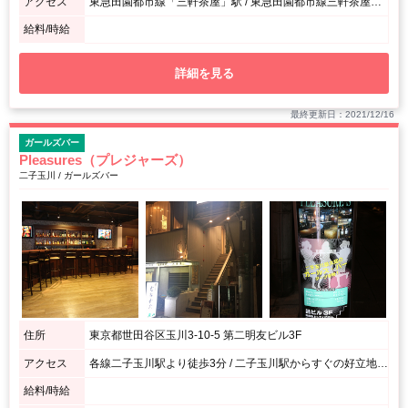
アクセス
東急田園都市線「三軒茶屋」駅 / 東急田園都市線三軒茶屋駅北口A出口徒歩1分。
給料/時給
詳細を見る
最終更新日：2021/12/16
ガールズバー
Pleasures（プレジャーズ）
二子玉川 / ガールズバー
住所
東京都世田谷区玉川3-10-5 第二明友ビル3F
アクセス
各線二子玉川駅より徒歩3分 / 二子玉川駅からすぐの好立地です！
給料/時給