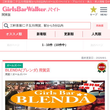
三軒茶屋/二子玉川/用賀/駅から5分以内のガールズバーバイト・アルバイト・体入・求人情報【
関東版
キープ
MENU
三軒茶屋/二子玉川/用賀、駅から5分以内
再検索
オススメ順
新着順
更新順
人気順
1 - 10件（10件中）
前のページ
次のページ
最終更新日：2026/8/1
ガールズバー
BLENDA(ブレンダ) 用賀店
用賀 / ガールズバー