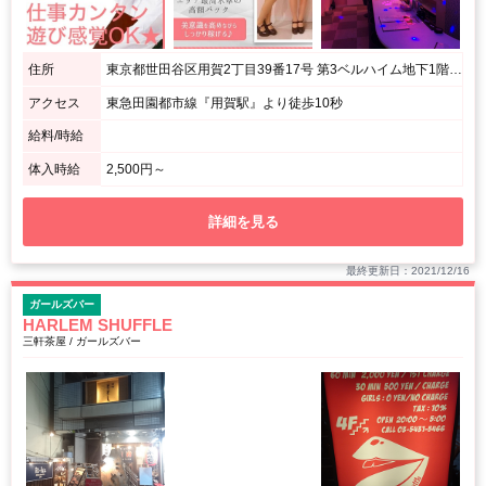
住所
東京都世田谷区用賀2丁目39番17号 第3ベルハイム地下1階F1号室
アクセス
東急田園都市線『用賀駅』より徒歩10秒
給料/時給
体入時給
2,500円～
詳細を見る
最終更新日：2021/12/16
ガールズバー
HARLEM SHUFFLE
三軒茶屋 / ガールズバー