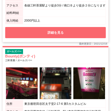
アクセス
各線三軒茶屋駅より徒歩3分 / 南口Ｂより徒歩２分になります
給料/時給
体入時給
2000円以上
詳細を見る
最終更新日：2021/12/16
ガールズバー
Bounty(ボンティ)
三軒茶屋 / ガールズバー
住所
東京都世田谷区太子堂2-17-6 第5カスタムビル