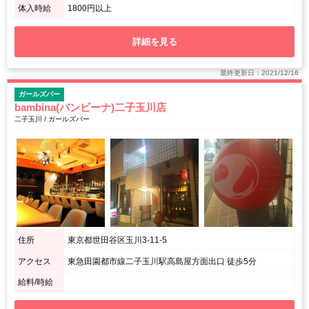
体入時給
1800円以上
詳細を見る
最終更新日：2021/12/16
ガールズバー
bambina(バンビーナ)二子玉川店
二子玉川 / ガールズバー
住所
東京都世田谷区玉川3-11-5
アクセス
東急田園都市線二子玉川駅高島屋方面出口 徒歩5分
給料/時給