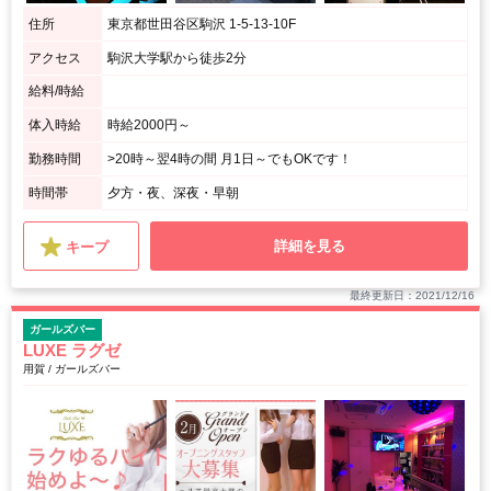
住所
東京都世田谷区駒沢 1-5-13-10F
アクセス
駒沢大学駅から徒歩2分
給料/時給
体入時給
時給2000円～
勤務時間
>20時～翌4時の間 月1日～でもOKです！
時間帯
夕方・夜、深夜・早朝
詳細を見る
キープ
最終更新日：2021/12/16
ガールズバー
LUXE ラグゼ
用賀 / ガールズバー