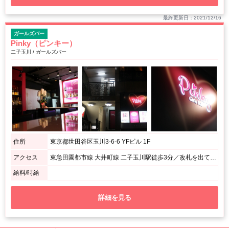
最終更新日：2021/12/16
ガールズバー
Pinky（ピンキー）
二子玉川 / ガールズバー
住所
東京都世田谷区玉川3-6-6 YFビル 1F
アクセス
東急田園都市線 大井町線 二子玉川駅徒歩3分／改札を出て左に道路沿い左斜め向かい側の川渕不動産とGOLD(パチンコ)の間を20m進んだ左側です。
給料/時給
詳細を見る