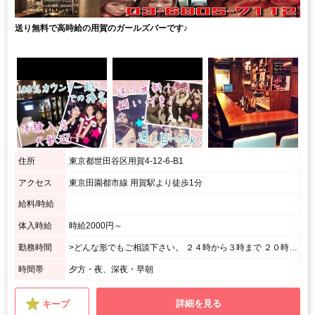
送り無料で高時給の用賀のガールズバーです♪
住所
東京都世田谷区用賀4-12-6-B1
アクセス
東京田園都市線 用賀駅より徒歩1分
給料/時給
体入時給
時給2000円～
勤務時間
>どんな形でもご相談下さい。 ２４時から３時まで ２０時から終電まで ２２時から２時までetc... 一緒に最適な働き方を考えます。
時間帯
夕方・夜、深夜・早朝
詳細を見る
キープ