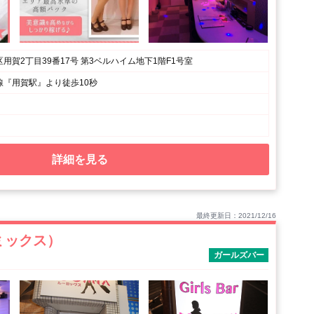
用賀2丁目39番17号 第3ベルハイム地下1階F1号室
線『用賀駅』より徒歩10秒
詳細を見る
最終更新日：2021/12/16
ーミックス）
ガールズバー