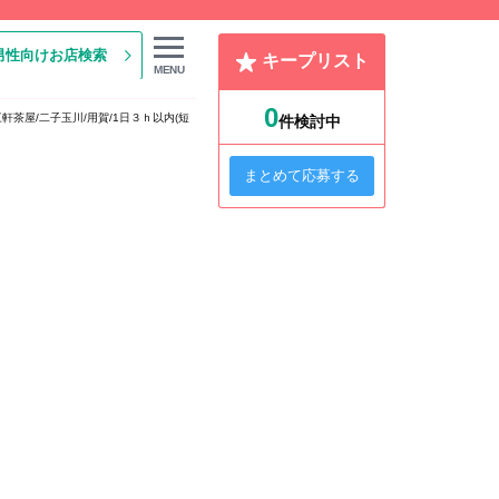
男性向けお店検索
キープリスト
MENU
0
三軒茶屋/二子玉川/用賀/1日３ｈ以内(短
件検討中
まとめて応募する