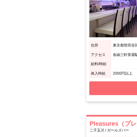
住所
東京都世田谷区
アクセス
各線三軒茶屋駅
給料/時給
体入時給
2000円以上
Pleasures（
二子玉川 / ガールズバー