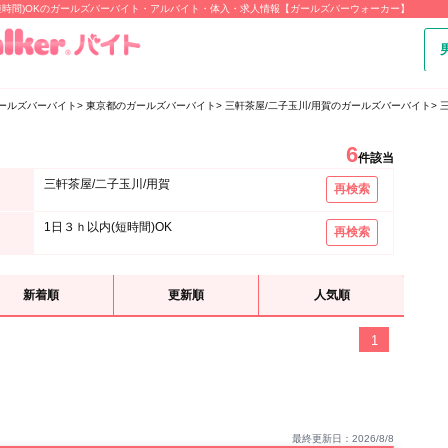
内(短時間)OKのガールズバーバイト・アルバイト・体入・求人情報【ガールズバーウォーカー】
ールズバーバイト
東京都のガールズバーバイト
三軒茶屋/二子玉川/用賀のガールズバーバイト
6
件該当
三軒茶屋/二子玉川/用賀
再検索
1日３ｈ以内(短時間)OK
再検索
新着順
更新順
人気順
1
最終更新日：2026/8/8