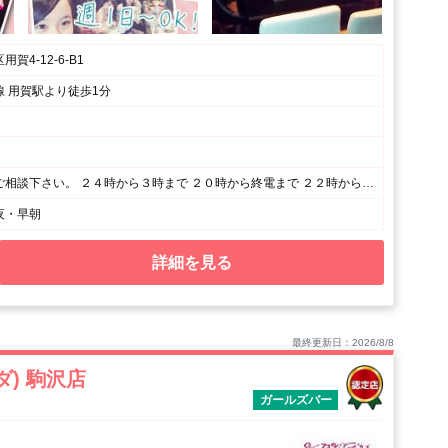
賀4-12-6-B1
 用賀駅より徒歩1分
どんな形でもご相談下さい。 ２４時から３時まで ２０時から終電まで ２２時から２時までetc... 一緒に最適な働き方を考えます。
夜・早朝
詳細を見る
最終更新日：2026/8/8
ダ) 駒沢店
ガールズバー