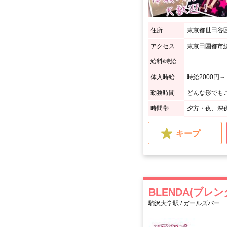
住所
東京都世田谷区用
アクセス
東京田園都市線
給料/時給
体入時給
時給2000円～
勤務時間
時間帯
夕方・夜、深
キープ
BLENDA(ブレン
駒沢大学駅 / ガールズバー