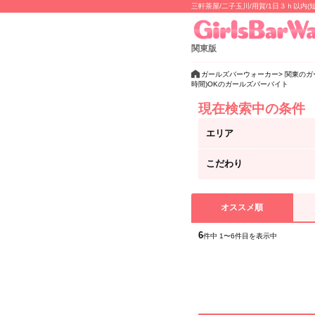
三軒茶屋/二子玉川/用賀/1日３ｈ以
関東版
ガールズバーウォーカー
関東のガ
時間)OKのガールズバーバイト
現在検索中の条件
エリア
こだわり
オススメ順
6
件中 1〜6件目を表示中