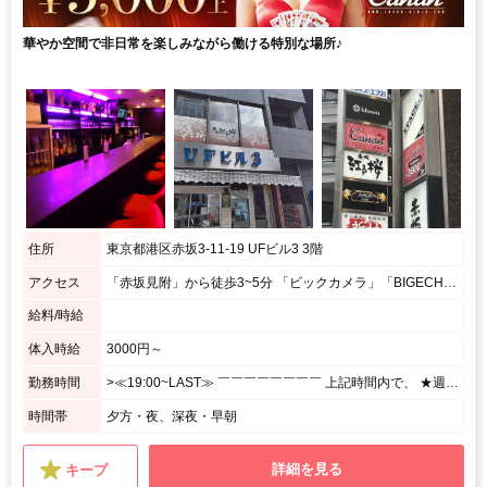
華やか空間で非日常を楽しみながら働ける特別な場所♪
住所
東京都港区赤坂3-11-19 UFビル3 3階
アクセス
「赤坂見附」から徒歩3~5分 「ビックカメラ」「BIGECHO」を直進 「カラオケ館」を左折し「赤坂みすじ通り」を直進 「UF3」というビルの3階です 「赤坂駅」出口1から3~5分 Y字路にある「カラオケ館」を右折 「センチュリオンホテル」を左折し直進 「UF3」というビルの3階です
給料/時給
体入時給
3000円～
勤務時間
>≪19:00~LAST≫ ￣￣￣￣￣￣￣￣ 上記時間内で、 ★週1日、1日3h~OK! <あなたのペースで勤務OK♪> ⌒⌒⌒⌒⌒⌒⌒⌒⌒⌒⌒⌒⌒⌒⌒⌒⌒⌒⌒ 月1回の出勤でもシフト調整OK! シフトの融通がきくので、 プライベート優先で無理せずに働けます☆
時間帯
夕方・夜、深夜・早朝
詳細を見る
キープ