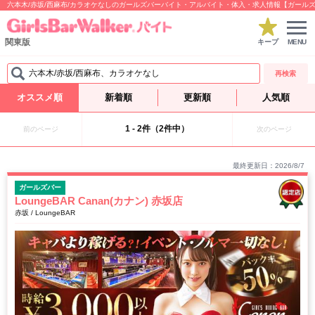
六本木/赤坂/西麻布/カラオケなしのガールズバーバイト・アルバイト・体入・求人情報【ガール
関東版
キープ
MENU
六本木/赤坂/西麻布、カラオケなし
再検索
オススメ順
新着順
更新順
人気順
1 - 2件（2件中）
前のページ
次のページ
最終更新日：2026/8/7
ガールズバー
LoungeBAR Canan(カナン) 赤坂店
赤坂 / LoungeBAR