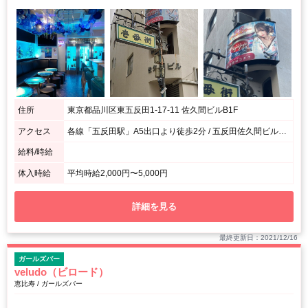
住所
東京都品川区東五反田1-17-11 佐久間ビルB1F
アクセス
各線「五反田駅」A5出口より徒歩2分 / 五反田佐久間ビル地下1階になります
給料/時給
体入時給
平均時給2,000円〜5,000円
詳細を見る
最終更新日：2021/12/16
ガールズバー
veludo（ビロード）
恵比寿 / ガールズバー