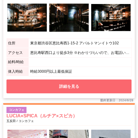
住所
東京都渋谷区恵比寿西1-15-2 アパルトマンイトウ102
アクセス
恵比寿駅西口より徒歩3分 ※わかりづらいので、お電話いただければすぐご案内致します！ TEL：080-4379-0110
給料/時給
体入時給
時給3000円以上最低保証
詳細を見る
最終更新日：2024/8/28
コンカフェ
LUCIA×SPICA（ルチア×スピカ）
五反田 / コンカフェ