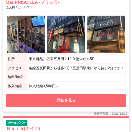
Bar PRISCILLA -プリシラ-
五反田 / ガールズバー
住所
東京都品川区東五反田1-12-9 協栄ビル5F
アクセス
各線五反田駅から徒歩2分 / 五反田駅東口から徒歩2分です！
給料/時給
体入時給
体入時給3,500円～
詳細を見る
最終更新日：2021/12/16
ガールズバー
Ｎａｉａ(ナイア)