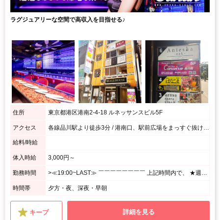
ラグジュアリーな空間で高収入を目指せる♪
住所
東京都港区港南2-4-18 ルネッサンスビル5F
アクセス
各線品川駅より徒歩3分 / 港南口、駅前広場をまっすぐ抜けて、十字路をまっすぐ進み、次のT字路の先にあるルネッサンスビルの5階になります
給料/時給
体入時給
3,000円～
勤務時間
>≪19:00~LAST≫ ￣￣￣￣￣￣￣￣ 上記時間内で、 ★週1日、1日3h~OK! <あなたのペースで勤務OK♪> ⌒⌒⌒⌒⌒⌒⌒⌒⌒⌒⌒⌒⌒⌒⌒⌒⌒⌒⌒ 月1回の出勤でもシフト調整OK! シフトの融通がきくので、 プライベート優先で無理せずに働けます☆
時間帯
夕方・夜、深夜・早朝
詳細を見る
キープ