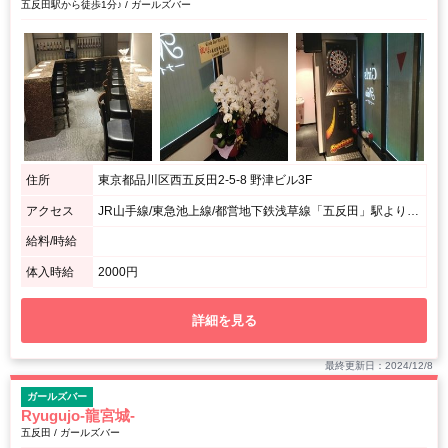
五反田駅から徒歩1分♪ / ガールズバー
住所
東京都品川区西五反田2-5-8 野津ビル3F
アクセス
JR山手線/東急池上線/都営地下鉄浅草線「五反田」駅より徒歩1分♪ / 原価バーさんのあるビルの3Fです♪
給料/時給
体入時給
2000円
詳細を見る
最終更新日：2024/12/8
ガールズバー
Ryugujo-龍宮城-
五反田 / ガールズバー