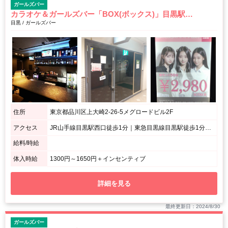
ガールズバー
カラオケ＆ガールズバー「BOX(ボックス)」目黒駅前店
目黒 / ガールズバー
住所
東京都品川区上大崎2-26-5メグロードビル2F
アクセス
JR山手線目黒駅西口徒歩1分｜東急目黒線目黒駅徒歩1分｜東京メトロ南北線目黒駅徒歩1分｜都営地下鉄三田線目黒駅徒歩1分 / 入り口は2つあります。1つ目、メグロードビル（ホテルアベスト目黒）天下一品ラーメンの入っているビルの2階です。2つ目、吉野家の右隣のビル、サンフェリスタの階段を上り自動販売機をさらに越えた先にあります。
給料/時給
体入時給
1300円～1650円＋インセンティブ
詳細を見る
最終更新日：2024/8/30
ガールズバー