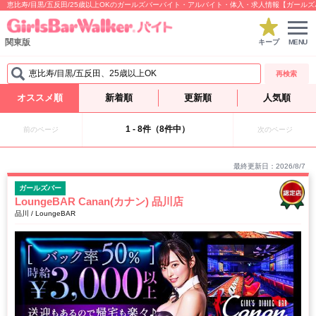
恵比寿/目黒/五反田/25歳以上OKのガールズバーバイト・アルバイト・体入・求人情報【ガール
関東版
キープ
MENU
恵比寿/目黒/五反田、25歳以上OK
再検索
オススメ順
新着順
更新順
人気順
1 - 8件（8件中）
前のページ
次のページ
最終更新日：2026/8/7
ガールズバー
LoungeBAR Canan(カナン) 品川店
品川 / LoungeBAR