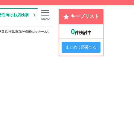
男性向けお店検索
キープリスト
MENU
0
秋葉原/神田/東京/神保町/ロッカーあり
件検討中
まとめて応募する