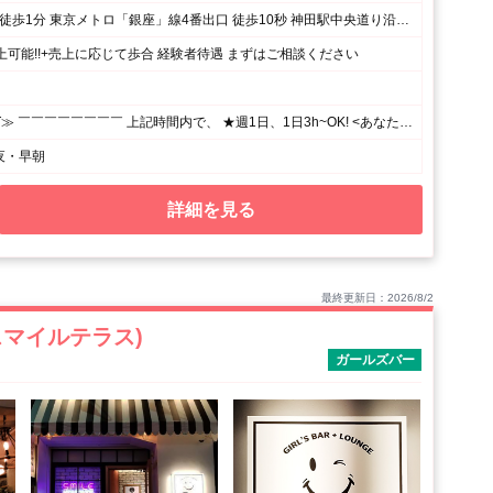
JR神田駅北口 徒歩1分 東京メトロ「銀座」線4番出口 徒歩10秒 神田駅中央道り沿い 明治書店とソフトバンクの間、1階が東京韓麺さんのビル2Fです。
上可能!!+売上に応じて歩合 経験者待遇 まずはご相談ください
≪19:00~LAST≫ ￣￣￣￣￣￣￣￣ 上記時間内で、 ★週1日、1日3h~OK! <あなたのペースで勤務OK♪> ⌒⌒⌒⌒⌒⌒⌒⌒⌒⌒⌒⌒⌒⌒⌒⌒⌒⌒⌒ 月1回の出勤でもシフト調整OK! シフトの融通がきくので、 プライベート優先で無理せずに働けます☆
夜・早朝
詳細を見る
最終更新日：2026/8/2
ce(スマイルテラス)
ガールズバー