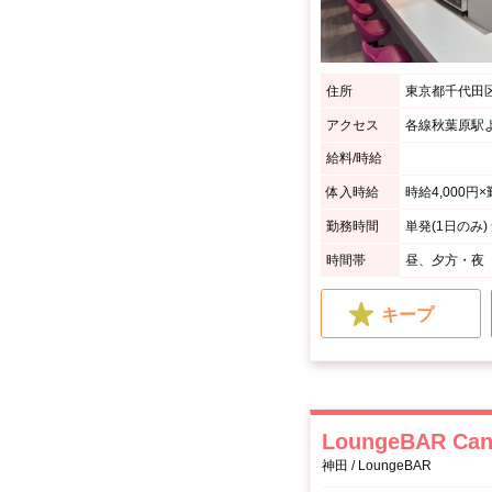
住所
東京都千代田
アクセス
各線秋葉原駅
給料/時給
体入時給
時給4,000円
勤務時間
単発(1日のみ
時間帯
昼、夕方・夜
キープ
LoungeBAR C
神田 / LoungeBAR