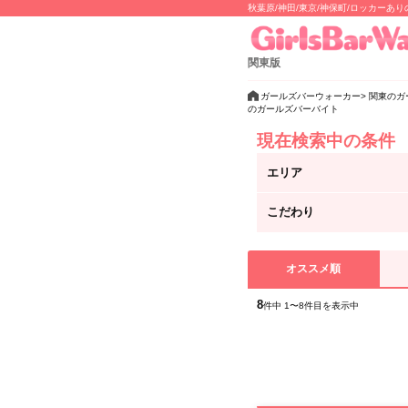
秋葉原/神田/東京/神保町/ロッカー
関東版
ガールズバーウォーカー
関東のガ
のガールズバーバイト
現在検索中の条件
エリア
こだわり
オススメ順
8
件中 1〜8件目を表示中