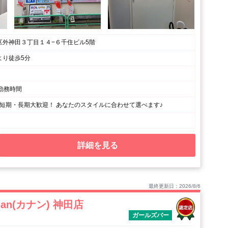
区外神田３丁目１４−６千住ビル5階
より徒歩5分
×勤務時間
) 短期・長期大歓迎！ あなたのスタイルに合わせて選べます♪
詳細を見る
最終更新日：2026/8/6
anan(カナン) 神田店
ガールズバー