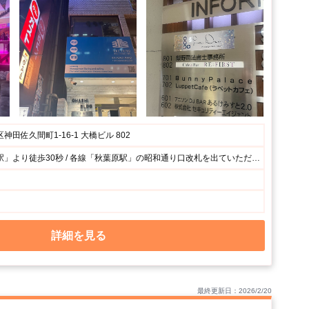
田佐久間町1-16-1 大橋ビル 802
各線「秋葉原駅」より徒歩30秒 / 各線「秋葉原駅」の昭和通り口改札を出ていただきすぐ右へ。「秋葉原駅前南通り」沿いになります。1Fに「ゴーゴーカレー」のある大橋ビルの「8F」になります。
詳細を見る
最終更新日：2026/2/20